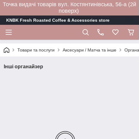
Точка видачі товарів вул. Костянтинівська, 56-а (2й
поверх)
KNBK Fresh Roasted Coffee & Accessories store
Товари та послуги
Аксесуари / Матча та інше
Органа
Інші органайзер