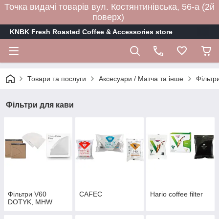
Точка видачі товарів вул. Костянтинівська, 56-а (2й
поверх)
KNBK Fresh Roasted Coffee & Accessories store
Товари та послуги
Аксесуари / Матча та інше
Фільтр
Фільтри для кави
Фільтри V60
CAFEC
Hario coffee filter
DOTYK, MHW