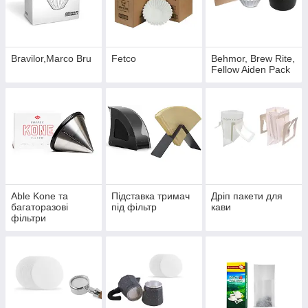
Bravilor,Marco Bru
Fetco
Behmor, Brew Rite,
Fellow Aiden Pack
Able Kone та
Підставка тримач
Дріп пакети для
багаторазові
під фільтр
кави
фільтри