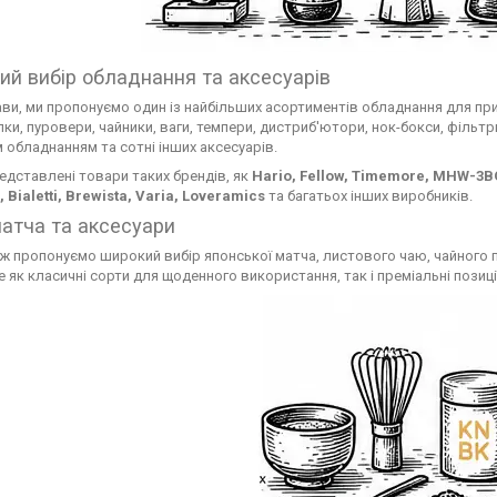
ий вибір обладнання та аксесуарів
ави, ми пропонуємо один із найбільших асортиментів обладнання для приг
ки, пуровери, чайники, ваги, темпери, дистриб'ютори, нок-бокси, фільтр
 обладнанням та сотні інших аксесуарів.
редставлені товари таких брендів, як
Hario, Fellow, Timemore, MHW-3B
 Bialetti, Brewista, Varia, Loveramics
та багатьох інших виробників.
матча та аксесуари
ж пропонуємо широкий вибір японської матча, листового чаю, чайного по
 як класичні сорти для щоденного використання, так і преміальні позиції