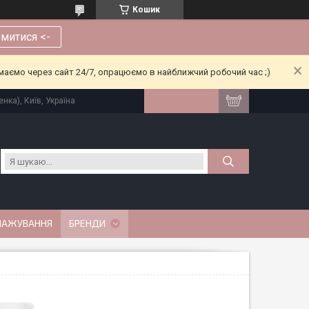
Кошик
митися <-
риймаємо через сайт 24/7, опрацюємо в найближчий робочий час ;)
нка), Київ, Україна
МАЖУВАННЯ
БРЕНДИ