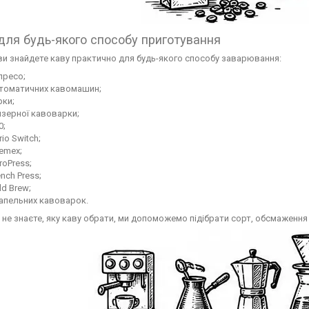
для будь-якого способу приготування
ви знайдете каву практично для будь-якого способу заварювання:
пресо;
томатичних кавомашин;
рки;
йзерної кавоварки;
0;
rio Switch;
emex;
roPress;
ench Press;
ld Brew;
апельних кавоварок.
 не знаєте, яку каву обрати, ми допоможемо підібрати сорт, обсмаження 