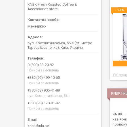
KNBK Fresh Roasted Coffee &
Accessories store
–24%
Менеджер
вул. Костянтинівська, 56-а (ст. метро
Тараса Шевченка), Київ, Україна
0 (800) 33-20-92
Прийом замовлень
Усі това
+380 (95) 499-10-65
Прийом замовлень
+380 (68) 905-41-89
KNBK FR
вул. Костянтинівська, 56-а
+380 (98) 120-91-92
Прийом замовлень
KNBK
— 
кав'ярн
пропону
knbk@ukr.net