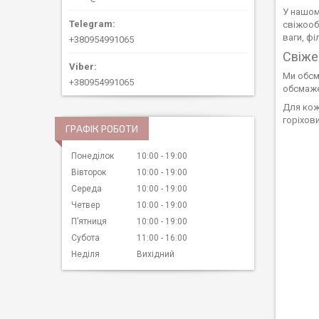
У нашом
свіжообс
ваги, ф
+380954991065
Свіже
Ми обс
+380954991065
обсмаже
Для кож
горіхови
ГРАФІК РОБОТИ
Понеділок
10:00
19:00
Вівторок
10:00
19:00
Середа
10:00
19:00
Четвер
10:00
19:00
Пʼятниця
10:00
19:00
Субота
11:00
16:00
Неділя
Вихідний