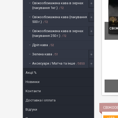
Свіжообсмажена кава в зернах
(пакування 1кг.)
72
Свіжообсмажена кава (пакування
500 г.)
72
СВІ
Свіжообсмажена кава в зернах
(пакування 250 г.)
72
Дріп кава
32
Зелена кава
51
Аксесуари / Матча та інше
5650
Акції %
Новинки
Контакти
Доставка і оплата
СВІЖОО
Відгуки