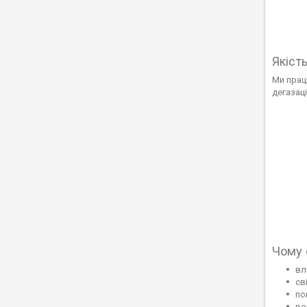
Якіст
Ми прац
дегазац
Чому 
вл
св
по
ве