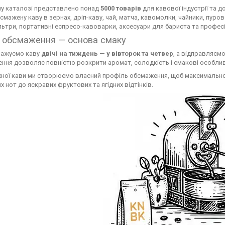
у каталозі представлено понад
5000 товарів
для кавової індустрії та 
мажену каву в зернах, дріп-каву, чай, матча, кавомолки, чайники, пуров
ільтри, портативні еспресо-кавоварки, аксесуари для бариста та профес
 обсмаження — основа смаку
мажуємо каву
двічі на тиждень — у вівторок та четвер
, а відправляєм
ння дозволяє повністю розкрити аромат, солодкість і смакові особлив
ної кави ми створюємо власний профіль обсмаження, щоб максимально п
х нот до яскравих фруктових та ягідних відтінків.