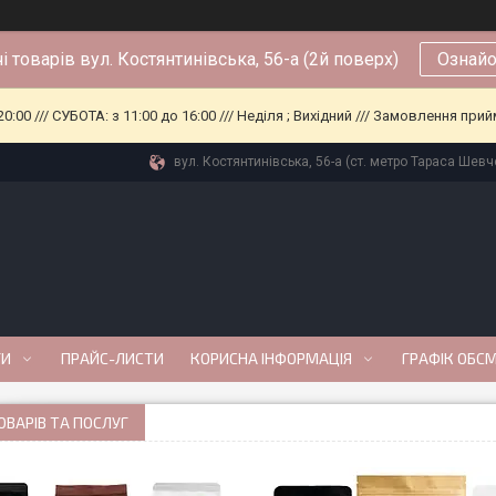
і товарів вул. Костянтинівська, 56-а (2й поверх)
Ознайо
0:00 /// СУБОТА: з 11:00 до 16:00 /// Неділя ; Вихідний /// Замовлення п
вул. Костянтинівська, 56-а (ст. метро Тараса Шевче
ГИ
ПРАЙС-ЛИСТИ
КОРИСНА ІНФОРМАЦІЯ
ГРАФІК ОБС
ОВАРІВ ТА ПОСЛУГ