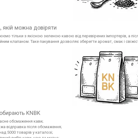
ь, якій можна довіряти
юємо тільки з якісною зеленою кавою від перевірених імпортерів, а післ
ійним клапаном. Таке пакування дозволяє зберегти аромат, смак і свіжіст
обирають KNBK
асне обсмаження кави;
іжа відправка після обсмаження;
над 5000 товарів у каталозі;
ликий вибір кави, чаю та матча;