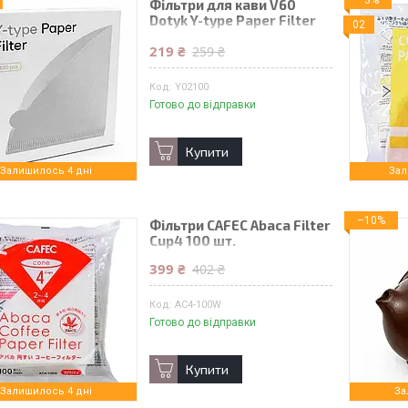
–3%
Фільтри для кави V60
Dotyk Y-type Paper Filter
02
02 100 шт.
219 ₴
259 ₴
Y02100
Готово до відправки
Купити
Залишилось 4 дні
Зал
–10%
Фільтри CAFEC Abaca Filter
Cup4 100 шт.
399 ₴
402 ₴
AC4-100W
Готово до відправки
Купити
Залишилось 4 дні
За