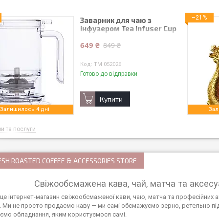
–21%
Заварник для чаю з
інфузером Tea Infuser Cup
500 мл
649 ₴
849 ₴
TM 052026
Готово до відправки
Купити
Залишилось 4 дні
Зал
ри та послуги
ESH ROASTED COFFEE & ACCESSORIES STORE
Свіжообсмажена кава, чай, матча та аксесу
це інтернет-магазин свіжообсмаженої кави, чаю, матча та професійних а
і. Ми не просто продаємо каву — ми самі обсмажуємо зерно, ретельно п
ємо обладнання, яким користуємося самі.