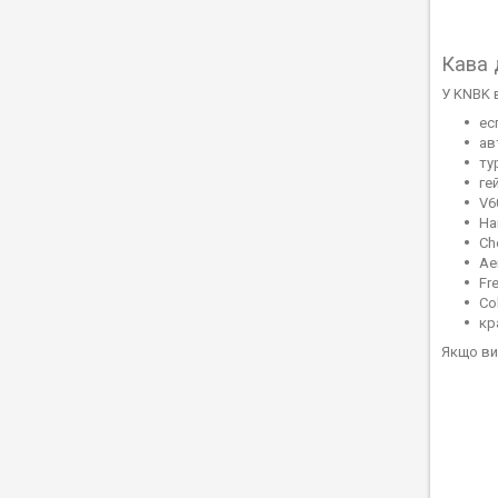
Кава 
У KNBK 
ес
ав
ту
ге
V6
Ha
Ch
Ae
Fr
Co
кр
Якщо ви