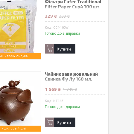
Фільтри Cafec Traditional
Filter Paper Cup4 100 шт.
329 ₴
339 ₴
CC4-100W
Готово до відправки
Купити
ишилось 26 днів
Чайник заварювальний
Свинка Фу Лу 160 мл.
керамічний
1 569 ₴
1 749 ₴
NT1481
Готово до відправки
Купити
лишилось 4 дні