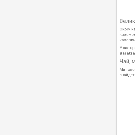
Велик
Окрім к
кавомол
кавовим
У нас п
Baratza,
Чай, 
Ми тако
знайдете