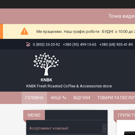
Точка видач
Ми працюємо. Наш графік роботи : БУДНІ: з 10:00 до 2
0 (800) 33-20-92
+380 (95) 499-10-65
+380 (68) 905-41-89
KNBK Fresh Roasted Coffee & Accessories store
ГОЛОВНА
АКЦІЇ %
ВІДГУКИ
ТОВАРИ ТА ПОСЛУ
ГРУПИ Т
Асортимент компанії: