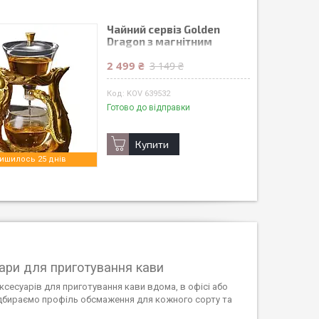
Чайний сервіз Golden
Dragon з магнітним
замком
2 499 ₴
3 149 ₴
KOV 639532
Готово до відправки
Купити
ишилось 25 днів
ари для приготування кави
ксесуарів для приготування кави вдома, в офісі або
ідбираємо профіль обсмаження для кожного сорту та