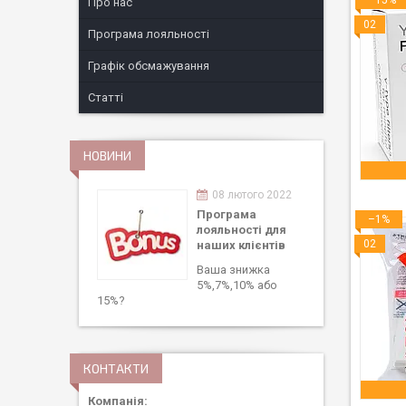
–15%
Про нас
02
Програма лояльності
Графік обсмажування
Статті
НОВИНИ
08 лютого 2022
Програма
–1%
лояльності для
02
наших клієнтів
Ваша знижка
5%,7%,10% або
15%?
КОНТАКТИ