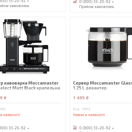
(800) 33-20-92
0 (800) 33-20-92
ийом замовлень
Прийом замовлень
тр кавоварка Moccamaster
Сервер Moccamaster Glass
elect Matt Black крапельна
1.25 L декантер
9 ₴
1 495 ₴
3902
13912
в наявності
Немає в наявності
(800) 33-20-92
0 (800) 33-20-92