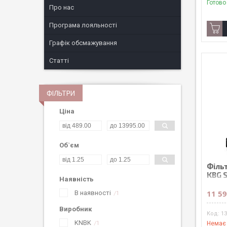
Готово
Про нас
Програма лояльності
Графік обсмажування
Статті
ФІЛЬТРИ
Ціна
Об`єм
Філь
KBG S
Наявність
крап
11 59
В наявності
1
Виробник
1
KNBK
1
Немає 