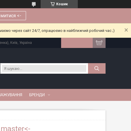
Кошик
митися <-
риймаємо через сайт 24/7, опрацюємо в найближчий робочий час ;)
нка), Київ, Україна
МАЖУВАННЯ
БРЕНДИ
master<-