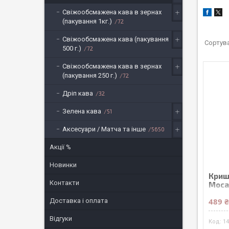
Свіжообсмажена кава в зернах
(пакування 1кг.)
72
Свіжообсмажена кава (пакування
500 г.)
72
Свіжообсмажена кава в зернах
(пакування 250 г.)
72
Дріп кава
32
Зелена кава
51
Аксесуари / Матча та інше
5650
Акції %
Новинки
Криш
Контакти
Moca
489 
Доставка і оплата
Відгуки
1