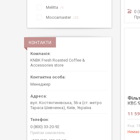
Melitta
4
0 
Пр
Moccamaster
20
КОНТАКТИ
KNBK Fresh Roasted Coffee &
Accessories store
Менеджер
Філь
KBG 
вул. Костянтинівська, 56-а (ст. метро
Тараса Шевченка), Київ, Україна
11 59
1
0 (800) 33-20-92
Немає 
Прийом замовлень