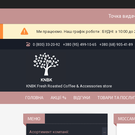
Точка видач
Ми працюємо. Наш графік роботи : БУДНІ: з 10:00 до 2
0 (800) 33-20-92
+380 (95) 499-10-65
+380 (68) 905-41-89
KNBK Fresh Roasted Coffee & Accessories store
ГОЛОВНА
АКЦІЇ %
ВІДГУКИ
ТОВАРИ ТА ПОСЛУ
MOCCAM
Асортимент компанії: