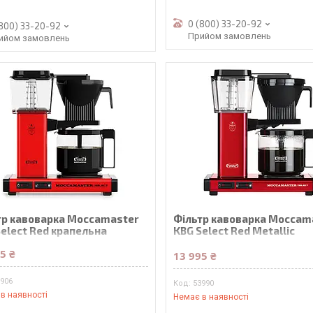
0 (800) 33-20-92
(800) 33-20-92
Прийом замовлень
ийом замовлень
тр кавоварка Moccamaster
Фільтр кавоварка Moccam
Select Red крапельна
KBG Select Red Metallic
крапельна
5 ₴
13 995 ₴
3906
53990
в наявності
Немає в наявності