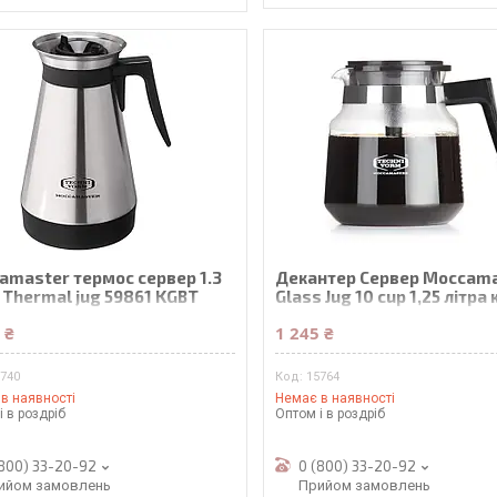
amaster термос сервер 1.3
Декантер Сервер Moccam
 Thermal jug 59861 KGBT
Glass Jug 10 cup 1,25 літра
 ₴
1 245 ₴
5740
15764
в наявності
Немає в наявності
і в роздріб
Оптом і в роздріб
(800) 33-20-92
0 (800) 33-20-92
ийом замовлень
Прийом замовлень