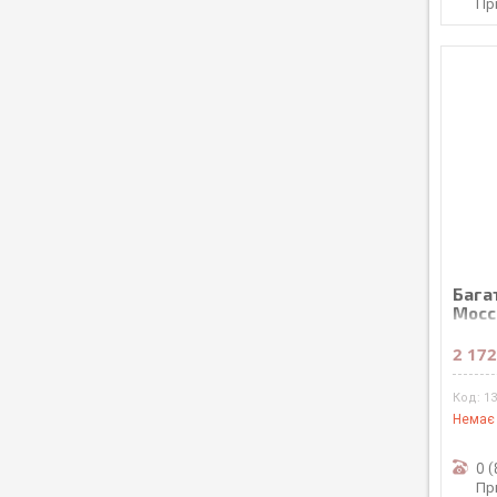
Пр
Бага
Mocca
Prem
2 172
1
Немає 
0 
Пр