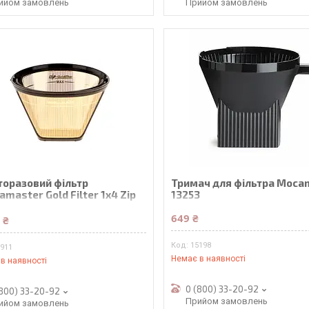
ийом замовлень
Прийом замовлень
торазовий фільтр
Тримач для фільтра Moca
master Gold Filter 1x4 Zip
13253
ium
649 ₴
 ₴
15198
3911
Немає в наявності
в наявності
0 (800) 33-20-92
(800) 33-20-92
Прийом замовлень
ийом замовлень