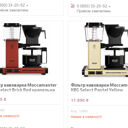
(800) 33-20-92
0 (800) 33-20-92
ийом замовлень
Прийом замовлень
тр кавоварка Moccamaster
Фільтр кавоварка Moccam
elect Brick Red крапельна
KBG Select Pastel Yellow
крапельна
5 ₴
11 890 ₴
3901
13903
в наявності
Немає в наявності