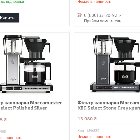
 до відправки
Немає в наявності
0 (800) 33-20-92
Купити
Прийом замовлень
тр кавоварка Moccamaster
Фільтр кавоварка Moccam
elect Polished Silver
KBG Select Stone Grey кра
ельна
13 080 ₴
5 ₴
1396587
3905
Немає в наявності
в наявності