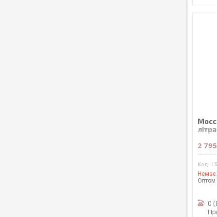
Mocc
літра
2 795
1
Немає 
Оптом 
0 
Пр