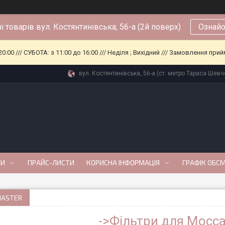
і товарів вул. Костянтинівська, 56-а (2й поверх)
Ознайо
0:00 /// СУБОТА: з 11:00 до 16:00 /// Неділя ; Вихідний /// Замовлення п
вул. Костянтинівська, 56-а (ст. метро Тараса Шевче
ГИ
ПРАЙС-ЛИСТИ
КОРИСНА ІНФОРМАЦІЯ
ГРАФІК ОБС
ASTER
->Фільтри для Mocca