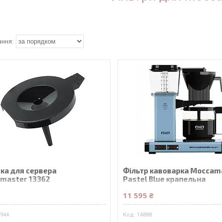
ка для сервера
Фільтр кавоварка Moccam
master 13362
Pastel Blue крапельна
₴
11 595 ₴
4944
14888