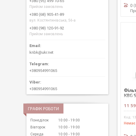
+380 (95) 499-10-65
0 
Прийом замовлень
Пр
+380 (68) 905-41-89
вул. Костянтинівська, 56-а
+380 (98) 120-91-92
Прийом замовлень
knbk@ukr.net
+380954991065
+380954991065
Філь
KBG S
11 59
ГРАФІК РОБОТИ
1
Понеділок
10:00
19:00
Немає 
Вівторок
10:00
19:00
Середа
10:00
19:00