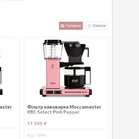
Галерея
Список
aster
Фільтр кавоварка Moccamaster
KBG Select Pink Pepper
крапельна
11 595 ₴
13904