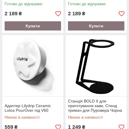
Готово до відправки
Готово до відправки
2 189
2 189
₴
₴
Купити
Купити
Станція BOLD II для
Адаптер Lilydrip Ceramic
приготування кави, Стенд
Lotos PourOver під V60
тримач для Пуровера Чорна
Немає в наявності
Немає в наявності
559
1 249
₴
₴