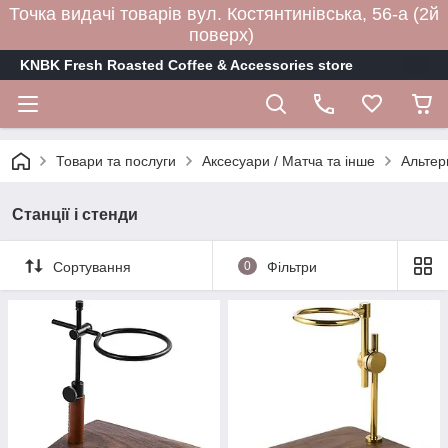
Точка видачі товарів вул. Костянтинівська, 56-а (2й
поверх)
KNBK Fresh Roasted Coffee & Accessories store
Товари та послуги
Аксесуари / Матча та інше
Альтер
Станції і стенди
Сортування
0
Фільтри