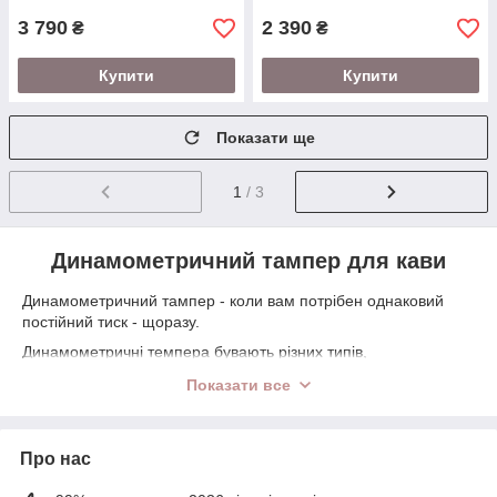
3 790
2 390
₴
₴
Купити
Купити
Показати ще
1
/ 3
Динамометричний тампер для кави
Динамометричний тампер - коли вам потрібен однаковий
постійний тиск - щоразу.
Динамометричні темпера бувають різних типів,
найпопулярніші – коли у вас за певної сили натискання
Показати все
темпер відстрілює (наприклад при натисканні 15 кг).
Завдяки
цьому ваше темперовка завжди буде ідентична з
минулим разом.
Другий тип коли ви самі можете
налаштувати опір пружини, обертаючи ручку, ви задаєте
Про нас
жорсткість пружини і опір при натисканні.