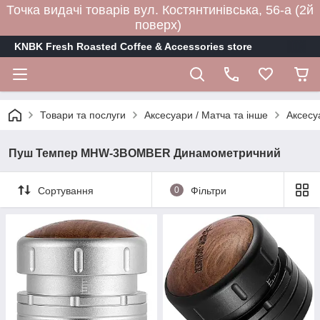
Точка видачі товарів вул. Костянтинівська, 56-а (2й
поверх)
KNBK Fresh Roasted Coffee & Accessories store
Товари та послуги
Аксесуари / Матча та інше
Аксесу
Пуш Темпер MHW-3BOMBER Динамометричний
Сортування
0
Фільтри