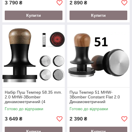
3 790
2 890
₴
₴
Купити
Купити
Набір Пуш Темпер 58.35 mm.
Пуш Темпер 51 MHW-
2.0 MHW-3Bomber
3Bomber Constant Flat 2.0
динамометричний (4
Динамометричний
насадки)
Готово до відправки
Готово до відправки
3 649
2 390
₴
₴
Купити
Купити