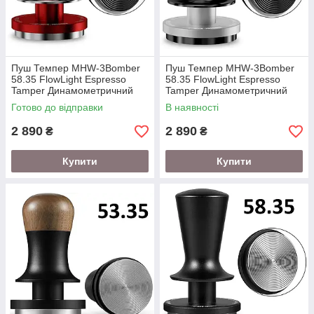
Пуш Темпер MHW-3Bomber
Пуш Темпер MHW-3Bomber
58.35 FlowLight Espresso
58.35 FlowLight Espresso
Tamper Динамометричний
Tamper Динамометричний
Scorching Red
Silver Black
Готово до відправки
В наявності
2 890
2 890
₴
₴
Купити
Купити