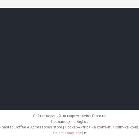
Сайт створений на маркетплейсі
Prom.ua
Продавець на Bigl.ua
KNBK Fresh Roasted Coffee & Accessories store |
Поскаржитися на контент
|
Політика конф
Select Language
▼