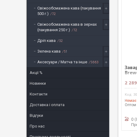
Свіжообсмажена кава (пакування
500 г.)
72
Свіжообсмажена кава в зернах
(пакування 250 г.)
72
Дріп кава
32
Зелена кава
51
Аксесуари / Матча та інше
5663
Завар
Brew
Акції %
2 289
Новинки
Контакти
3
Немає 
Доставка і оплата
Оптом 
Відгуки
0 
Пр
Про нас
Програма лояльності