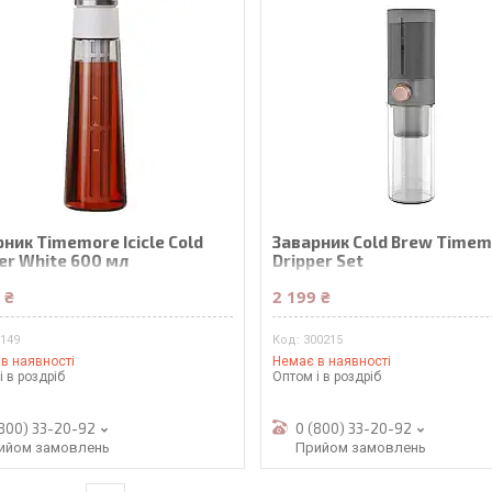
ник Timemore Icicle Cold
Заварник Cold Brew Timem
er White 600 мл
Dripper Set
 ₴
2 199 ₴
0149
300215
в наявності
Немає в наявності
і в роздріб
Оптом і в роздріб
(800) 33-20-92
0 (800) 33-20-92
ийом замовлень
Прийом замовлень