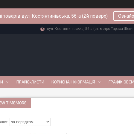
і товарів вул. Костянтинівська, 56-а (2й поверх)
Ознайо
вул. Костянтинівська, 56-а (ст. метро Тараса Шевче
ГИ
ПРАЙС-ЛИСТИ
КОРИСНА ІНФОРМАЦІЯ
ГРАФІК ОБС
REW TIMEMORE