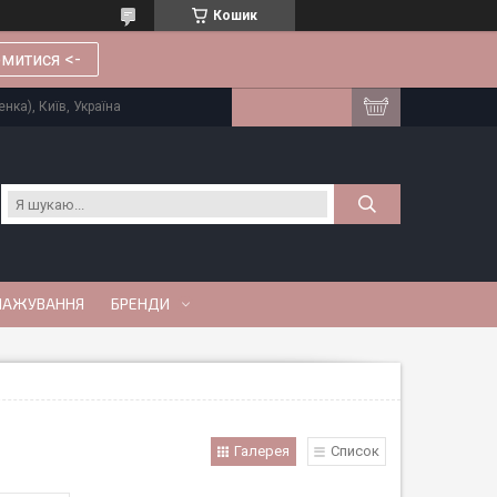
Кошик
митися <-
нка), Київ, Україна
МАЖУВАННЯ
БРЕНДИ
Галерея
Список