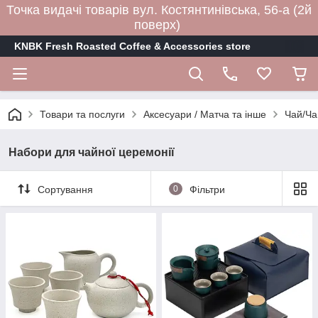
Точка видачі товарів вул. Костянтинівська, 56-а (2й
поверх)
KNBK Fresh Roasted Coffee & Accessories store
Товари та послуги
Аксесуари / Матча та інше
Чай/Ча
Набори для чайної церемонії
Сортування
0
Фільтри