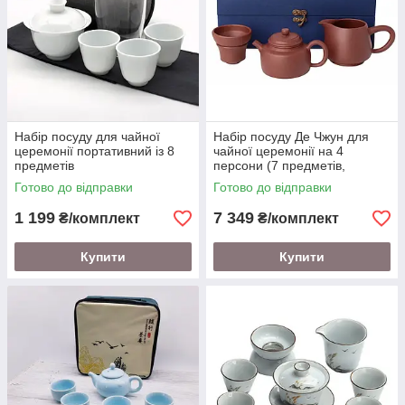
Набір посуду для чайної
Набір посуду Де Чжун для
церемонії портативний із 8
чайної церемонії на 4
предметів
персони (7 предметів,
ісинська глина)
Готово до відправки
Готово до відправки
1 199
7 349
₴/комплект
₴/комплект
Купити
Купити