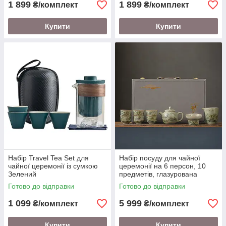
1 899
1 899
₴/комплект
₴/комплект
Купити
Купити
Набір Travel Tea Set для
Набір посуду для чайної
чайної церемонії із сумкою
церемонії на 6 персон, 10
Зелений
предметів, глазурована
кераміка
Готово до відправки
Готово до відправки
1 099
5 999
₴/комплект
₴/комплект
Купити
Купити