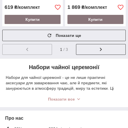
619
1 869
₴/комплект
₴/комплект
Купити
Купити
Показати ще
1
/ 3
Набори чайної церемонії
Набори для чайної церемонії - це не лише практичні
аксесуари для заварювання чаю, але й предмети, які
занурюються в атмосферу традицій, миру та естетики. Ці
набори можуть відрізнятися від простих наборів для
початківців до вишуканих та колекційних наборів, ідеально
Показати все
придатних для справжніх цінителів. Ось кілька типів наборів,
які можуть зацікавити любителів чаю:
Набори для китайської чайної церемонії (Gunfu
Про нас
Cha)