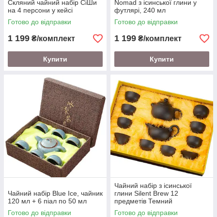
Скляний чайний набір СіШи
Nomad з ісинської глини у
на 4 персони у кейсі
футлярі, 240 мл
Готово до відправки
Готово до відправки
1 199
1 199
₴/комплект
₴/комплект
Купити
Купити
Чайний набір з ісинської
Чайний набір Blue Ice, чайник
глини Silent Brew 12
120 мл + 6 піал по 50 мл
предметів Темний
Готово до відправки
Готово до відправки