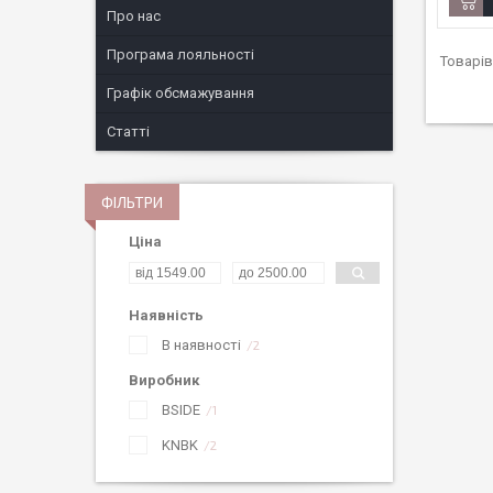
Про нас
Програма лояльності
Графік обсмажування
Статті
ФІЛЬТРИ
Ціна
Наявність
В наявності
2
Виробник
BSIDE
1
KNBK
2