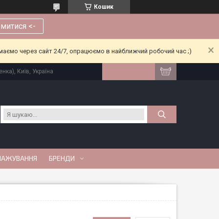
Кошик
митися <-
риймаємо через сайт 24/7, опрацюємо в найближчий робочий час ;)
нка), Київ, Україна
МАЖУВАННЯ
БРЕНДИ