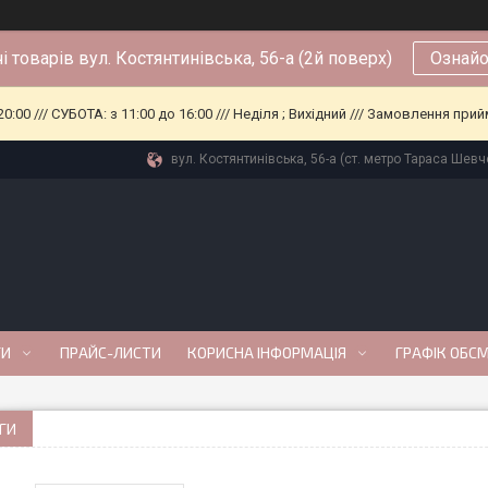
і товарів вул. Костянтинівська, 56-а (2й поверх)
Ознайо
0:00 /// СУБОТА: з 11:00 до 16:00 /// Неділя ; Вихідний /// Замовлення п
вул. Костянтинівська, 56-а (ст. метро Тараса Шевче
ГИ
ПРАЙС-ЛИСТИ
КОРИСНА ІНФОРМАЦІЯ
ГРАФІК ОБС
АГИ