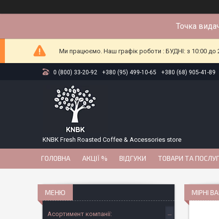
Точка видач
Ми працюємо. Наш графік роботи : БУДНІ: з 10:00 до 2
0 (800) 33-20-92
+380 (95) 499-10-65
+380 (68) 905-41-89
KNBK Fresh Roasted Coffee & Accessories store
ГОЛОВНА
АКЦІЇ %
ВІДГУКИ
ТОВАРИ ТА ПОСЛУ
МІРНІ В
Асортимент компанії: