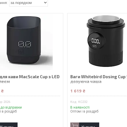
для кави MacScale Cup з LED
Ваги Whitebird Dosing Cup 
леєм
дозуюча чаша
 ₴
1 619 ₴
up 2026
KC232
 до відправки
В наявності
і в роздріб
Оптом і в роздріб
Купити
Купити