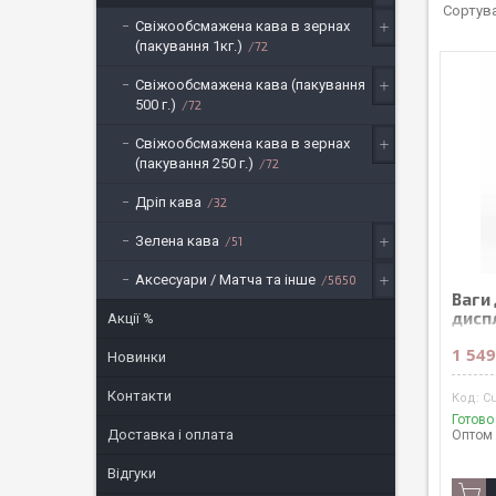
Свіжообсмажена кава в зернах
(пакування 1кг.)
72
Свіжообсмажена кава (пакування
500 г.)
72
Свіжообсмажена кава в зернах
(пакування 250 г.)
72
Дріп кава
32
Зелена кава
51
Аксесуари / Матча та інше
5650
Ваги 
дисп
Акції %
1 549
Новинки
Контакти
C
Готово
Доставка і оплата
Оптом 
Відгуки