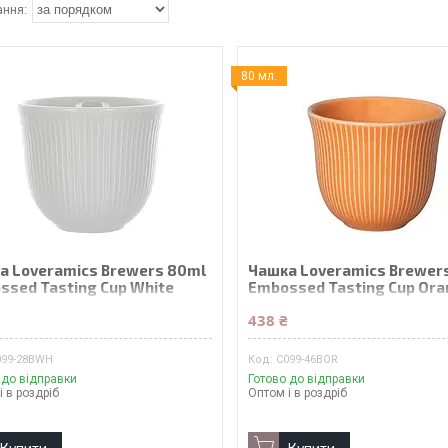
80 мл.
а Loveramics Brewers 80ml
Чашка Loveramics Brewer
ssed Tasting Cup White
Embossed Tasting Cup Or
₴
438 ₴
099-28BWH
C099-46BOR
 до відправки
Готово до відправки
і в роздріб
Оптом і в роздріб
Купити
Купити