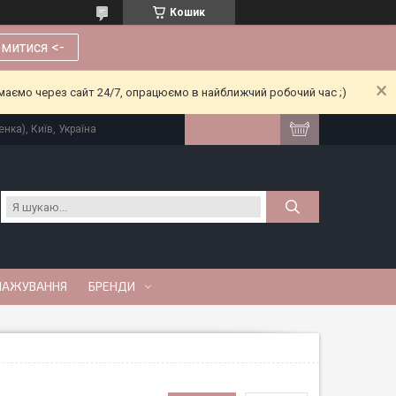
Кошик
митися <-
риймаємо через сайт 24/7, опрацюємо в найближчий робочий час ;)
нка), Київ, Україна
МАЖУВАННЯ
БРЕНДИ