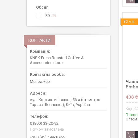
Обсяг
80
13
80 мл.
КОНТАКТИ
KNBK Fresh Roasted Coffee &
Accessories store
Чашк
Менеджер
Embo
438 
вул. Костянтинівська, 56-а (ст. метро
Тараса Шевченка), Київ, Україна
C0
Готово
Оптом 
0 (800) 33-20-92
Прийом замовлень
+380 (95) 499-10-65