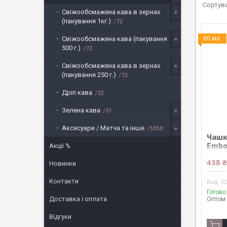
Свіжообсмажена кава в зернах
(пакування 1кг.)
72
Свіжообсмажена кава (пакування
80 мл.
500 г.)
72
Свіжообсмажена кава в зернах
(пакування 250 г.)
72
Дріп кава
32
Зелена кава
51
Аксесуари / Матча та інше
5650
Чашк
Embo
Акції %
438 
Новинки
Контакти
C
Готово
Доставка і оплата
Оптом 
Відгуки