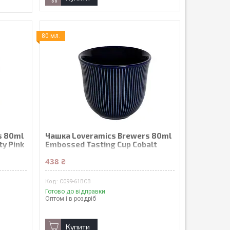
80 мл.
s 80ml
Чашка Loveramics Brewers 80ml
y Pink
Embossed Tasting Cup Cobalt
438 ₴
C099-61BCB
Готово до відправки
Оптом і в роздріб
Купити