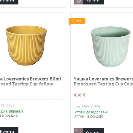
80 мл.
а Loveramics Brewers 80ml
Чашка Loveramics Brewer
ssed Tasting Cup Yellow
Embossed Tasting Cup Cel
Green
₴
438 ₴
099-43BYE
C099-31BCG
 до відправки
Готово до відправки
і в роздріб
Оптом і в роздріб
Купити
Купити