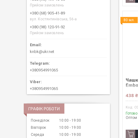
Прийом замовлень
+380 (68) 905-41-89
вул. Костянтинівська, 56-а
80 мл.
+380 (98) 120-91-92
Прийом замовлень
knbk@ukr.net
+380954991065
Чашк
Embo
+380954991065
438 
C
ГРАФІК РОБОТИ
Готово
Оптом 
Понеділок
10:00
19:00
Вівторок
10:00
19:00
Середа
10:00
19:00