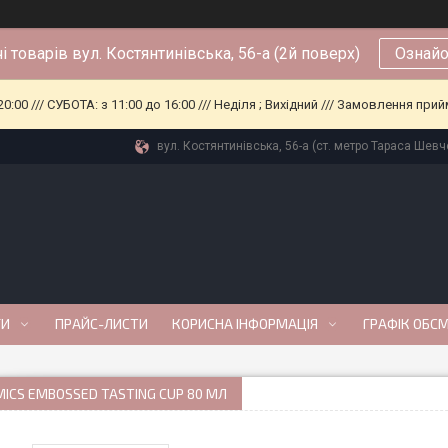
і товарів вул. Костянтинівська, 56-а (2й поверх)
Ознайо
0:00 /// СУБОТА: з 11:00 до 16:00 /// Неділя ; Вихідний /// Замовлення п
вул. Костянтинівська, 56-а (ст. метро Тараса Шевче
ГИ
ПРАЙС-ЛИСТИ
КОРИСНА ІНФОРМАЦІЯ
ГРАФІК ОБС
ICS EMBOSSED TASTING CUP 80 МЛ