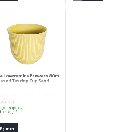
а Loveramics Brewers 80ml
ssed Tasting Cup Sand
₴
099-40BSA
 до відправки
і в роздріб
Купити