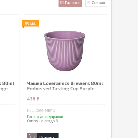
Галерея
Список
80 мл.
s 80ml
Чашка Loveramics Brewers 80ml
ange
Embossed Tasting Cup Purple
438 ₴
C099-58BPU
Готово до відправки
Оптом і в роздріб
Купити