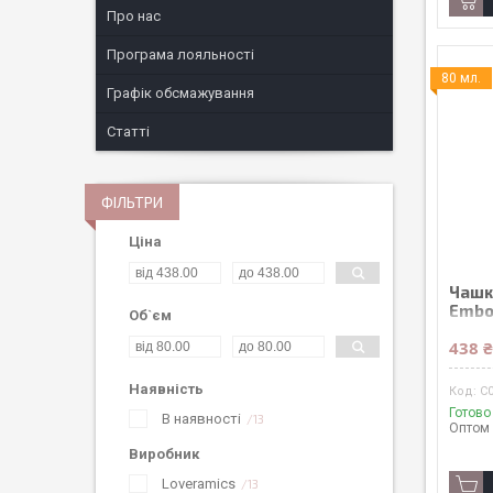
Про нас
Програма лояльності
80 мл.
Графік обсмажування
Статті
ФІЛЬТРИ
Ціна
Чашк
Embo
Об`єм
438 
Наявність
C
Готово
В наявності
13
Оптом 
Виробник
Loveramics
13