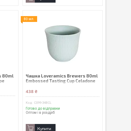
80 мл.
s 80ml
Чашка Loveramics Brewers 80ml
pe
Embossed Tasting Cup Celadone
Blue
438 ₴
C099-34BCL
Готово до відправки
Оптом і в роздріб
Купити