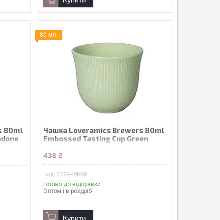
80 мл.
s 80ml
Чашка Loveramics Brewers 80ml
adone
Embossed Tasting Cup Green
438 ₴
C099-49BGR
Готово до відправки
Оптом і в роздріб
Купити