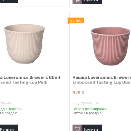
80 мл.
а Loveramics Brewers 80ml
Чашка Loveramics Brewer
ssed Tasting Cup Pink
Embossed Tasting Cup Dust
₴
438 ₴
99-52BPI
C099-55BDP
 до відправки
Готово до відправки
і в роздріб
Оптом і в роздріб
Купити
Купити