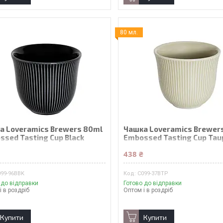
80 мл.
а Loveramics Brewers 80ml
Чашка Loveramics Brewer
ssed Tasting Cup Black
Embossed Tasting Cup Tau
₴
438 ₴
099-96BBK
C099-37BTP
 до відправки
Готово до відправки
і в роздріб
Оптом і в роздріб
Купити
Купити