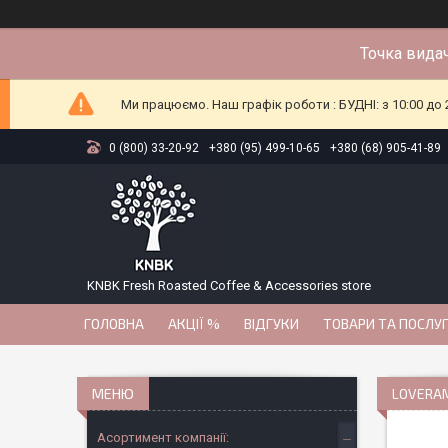
Точка видач
Ми працюємо. Наш графік роботи : БУДНІ: з 10:00 до 2
0 (800) 33-20-92
+380 (95) 499-10-65
+380 (68) 905-41-89
KNBK Fresh Roasted Coffee & Accessories store
ГОЛОВНА
АКЦІЇ %
ВІДГУКИ
ТОВАРИ ТА ПОСЛУ
LOVERAM
Асортимент компанії: