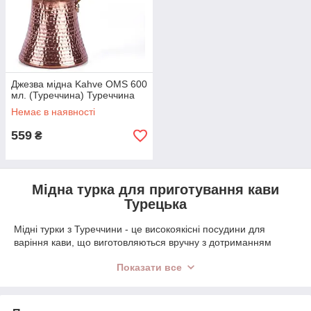
Джезва мідна Kahve OMS 600
мл. (Туреччина) Туреччина
Немає в наявності
559
₴
Мідна турка для приготування кави
Турецька
Мідні турки з Туреччини - це високоякісні посудини для
варіння кави, що виготовляються вручну з дотриманням
традиційних технологій. Мідь, що використовується для цих
Показати все
турок,
відмінно проводить тепло, забезпечуючи
рівномірне нагрівання і дозволяючи каві повністю
розкриватися.
Зазвичай такі турки мають олов'яне покриття
зсередини, щоб запобігти окисленню. Дотримання технології,