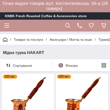
Точка видачі товарів вул. Костянтинівська, 56-а (2й
поверх)
KNBK Fresh Roasted Coffee & Accessories store
Товари та послуги
Аксесуари / Матча та інше
Турки/
Мідна турка HAKART
Сортування
0
Фільтри
150 мл.
200 мл.