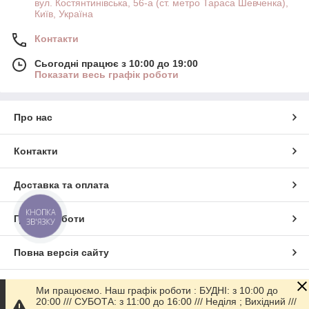
вул. Костянтинівська, 56-а (ст. метро Тараса Шевченка),
Київ, Україна
Контакти
Сьогодні працює з 10:00 до 19:00
Показати весь графік роботи
Про нас
Контакти
Доставка та оплата
КНОПКА
Графік роботи
ЗВ'ЯЗКУ
Повна версія сайту
Сайт створено на маркетплейсі
Prom.ua
Ми працюємо. Наш графік роботи : БУДНІ: з 10:00 до
20:00 /// СУБОТА: з 11:00 до 16:00 /// Неділя ; Вихідний ///