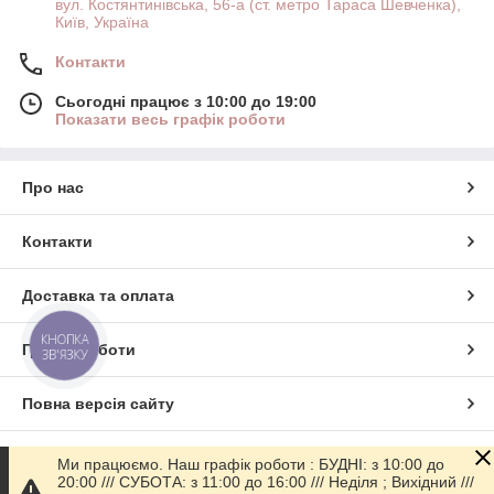
вул. Костянтинівська, 56-а (ст. метро Тараса Шевченка),
Київ, Україна
Контакти
Сьогодні працює з 10:00 до 19:00
Показати весь графік роботи
Про нас
Контакти
Доставка та оплата
КНОПКА
Графік роботи
ЗВ'ЯЗКУ
Повна версія сайту
Сайт створено на маркетплейсі
Prom.ua
Ми працюємо. Наш графік роботи : БУДНІ: з 10:00 до
20:00 /// СУБОТА: з 11:00 до 16:00 /// Неділя ; Вихідний ///