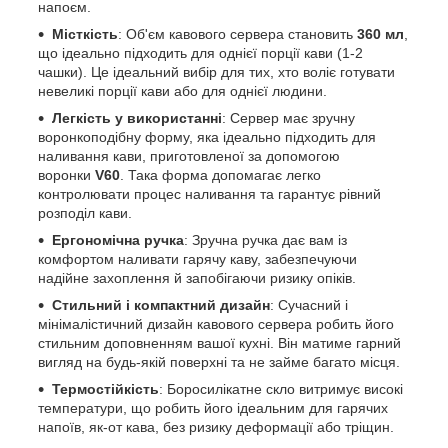
напоєм.
Місткість
: Об'єм кавового сервера становить
360 мл
,
що ідеально підходить для однієї порції кави (1-2
чашки). Це ідеальний вибір для тих, хто воліє готувати
невеликі порції кави або для однієї людини.
Легкість у використанні
: Сервер має зручну
воронкоподібну форму, яка ідеально підходить для
наливання кави, приготовленої за допомогою
воронки
V60
. Така форма допомагає легко
контролювати процес наливання та гарантує рівний
розподіл кави.
Ергономічна ручка
: Зручна ручка дає вам із
комфортом наливати гарячу каву, забезпечуючи
надійне захоплення й запобігаючи ризику опіків.
Стильний і компактний дизайн
: Сучасний і
мінімалістичний дизайн кавового сервера робить його
стильним доповненням вашої кухні. Він матиме гарний
вигляд на будь-якій поверхні та не займе багато місця.
Термостійкість
: Боросилікатне скло витримує високі
температури, що робить його ідеальним для гарячих
напоїв, як-от кава, без ризику деформації або тріщин.