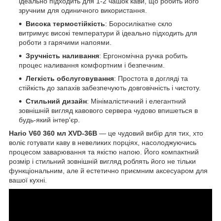
ідеально підходить для 1-2 чашок кави, що робить його
зручним для одиничного використання.
Висока термостійкість
: Боросилікатне скло
витримує високі температури й ідеально підходить для
роботи з гарячими напоями.
Зручність наливання
: Ергономічна ручка робить
процес наливання комфортним і безпечним.
Легкість обслуговування
: Простота в догляді та
стійкість до запахів забезпечують довговічність і чистоту.
Стильний дизайн
: Мінімалістичний і елегантний
зовнішній вигляд кавового сервера чудово впишеться в
будь-який інтер'єр.
Hario V60 360 мл XVD-36B
— це чудовий вибір для тих, хто
воліє готувати каву в невеликих порціях, насолоджуючись
процесом заварювання та якістю напою. Його компактний
розмір і стильний зовнішній вигляд роблять його не тільки
функціональним, але й естетично приємним аксесуаром для
вашої кухні.