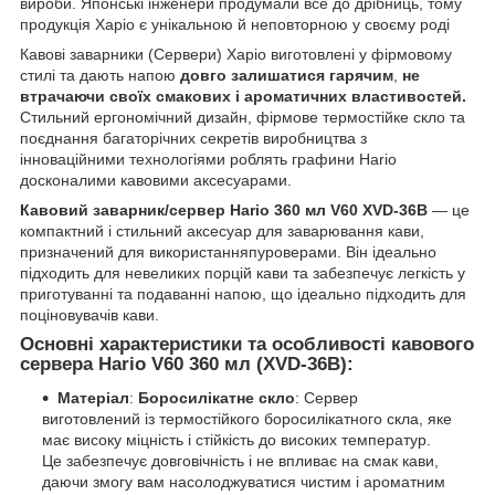
вироби. Японські інженери продумали все до дрібниць, тому
продукція Харіо є унікальною й неповторною у своєму роді
Кавові заварники (Сервери) Харіо виготовлені у фірмовому
стилі та дають напою
довго залишатися гарячим
,
не
втрачаючи своїх смакових і ароматичних властивостей.
Стильний ергономічний дизайн, фірмове термостійке скло та
поєднання багаторічних секретів виробництва з
інноваційними технологіями роблять графини Hario
досконалими кавовими аксесуарами.
Кавовий заварник/сервер Hario 360 мл V60 XVD-36B
— це
компактний і стильний аксесуар для заварювання кави,
призначений для використанняпуроверами. Він ідеально
підходить для невеликих порцій кави та забезпечує легкість у
приготуванні та подаванні напою, що ідеально підходить для
поціновувачів кави.
Основні характеристики та особливості кавового
сервера Hario V60 360 мл (XVD-36B):
Матеріал
:
Боросилікатне скло
: Сервер
виготовлений із термостійкого боросилікатного скла, яке
має високу міцність і стійкість до високих температур.
Це забезпечує довговічність і не впливає на смак кави,
даючи змогу вам насолоджуватися чистим і ароматним