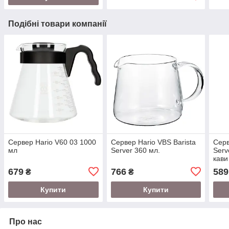
Подібні товари компанії
Сервер Hario V60 03 1000
Сервер Hario VBS Barista
Серв
мл
Server 360 мл.
Serv
кави
679
766
589
₴
₴
Купити
Купити
Про нас