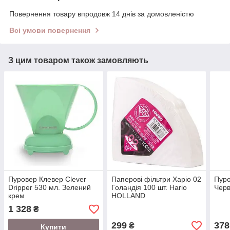
Повернення товару впродовж 14 днів за домовленістю
Всі умови повернення
З цим товаром також замовляють
Пуровер Клевер Clever
Паперові фільтри Харіо 02
Пуро
Dripper 530 мл. Зелений
Голандія 100 шт. Hario
Чер
крем
HOLLAND
1 328
₴
299
378
₴
Купити