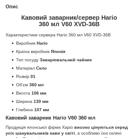
Опис
Кавовий заварник/сервер Hario
360 мл V60 XVD-36B
Характеристики сервера Hario 360 мл V60 XVD-36B
Виробник
Hario
Країна виробник
Японія
Тип посуду
Заварювальний чайник
Матеріал
Скло
Розмір
01
Об'єм
360 мл
Висота
106 мм
Ширина
130 мм
Глибина
107 мм
Кавовий заварник Hario V60 360 мл
Продукція японської фірми Харіо
високо цінуються серед
усіх шанувальників кави у світі
, а особливо їхні скляні