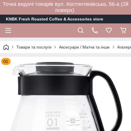
Точка видачі товарів вул. Костянтинівська, 56-а (2й
поверх)
KNBK Fresh Roasted Coffee & Accessories store
Товари та послуги
Аксесуари / Матча та інше
Альтер
01