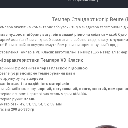
Темпер Стандарт колір Венге (
темпера вкажіть в коментарях або уточніть у менеджера телефоном під
має чудово підібрану вагу, він важкий рівно на скільки – щоб бул
арний зовнішній вигляд, щоб звертати на себе погляди, стануть чудови
сть! Вони спокійно слугуватимуть Вам роки, використовуючи їх щодня
отовлення Темперів VD Класик виготовлені з найкращих матеріалів:
нер
ні характеристики Темпера VD Класик
асичний фірмовий
темпер із пласкою підошвою
безпечує
рівномірне темперування кави
є зручну ручку з
дерева
рантія якості та
надійність матеріалів
ликий вибір кольору:
чорний, натуральний, венге, жовтий, помаранч
теріал основи: Нержавіюча сталь марки
AISI 304
теріал ручки:
ясень
аметр бази:
49, 51, 53, 54, 57, 58 мм
га: від
290 до 380 гр