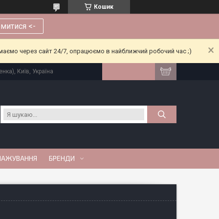
Кошик
митися <-
риймаємо через сайт 24/7, опрацюємо в найближчий робочий час ;)
нка), Київ, Україна
МАЖУВАННЯ
БРЕНДИ