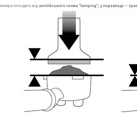
емпера походить від
англійського слова "tamping", у перекладі — тра