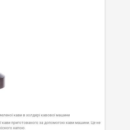
меленої кави в холдері кавової машини
ої кави приготованого за допомогою кави машини. Це не
кісного напою.