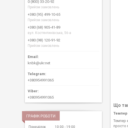
0 (800) 33-20-92
Прийом замовлень
+380 (95) 499-10-65
Прийом замовлень
+380 (68) 905-41-89
вул. Костянтинівська, 56-а
+380 (98) 120-91-92
Прийом замовлень
knbk@ukr.net
+380954991065
+380954991065
Що та
Темпер 
ГРАФІК РОБОТИ
Темпер 
просто 
Понеділок
10:00
19:00