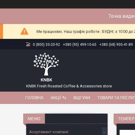
Точка видач
Ми працюємо. Наш графік роботи : БУДНІ: з 10:00 до 2
0 (800) 33-20-92
+380 (95) 499-10-65
+380 (68) 905-41-89
KNBK Fresh Roasted Coffee & Accessories store
ГОЛОВНА
АКЦІЇ %
ВІДГУКИ
ТОВАРИ ТА ПОСЛУ
ТЕМПЕР 
Асортимент компанії: