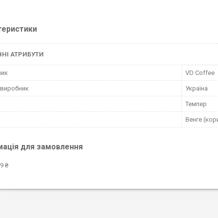
теристики
НІ АТРИБУТИ
ник
VD Coffee
 виробник
Україна
Темпер
Венге (кор
мація для замовлення
9 ₴