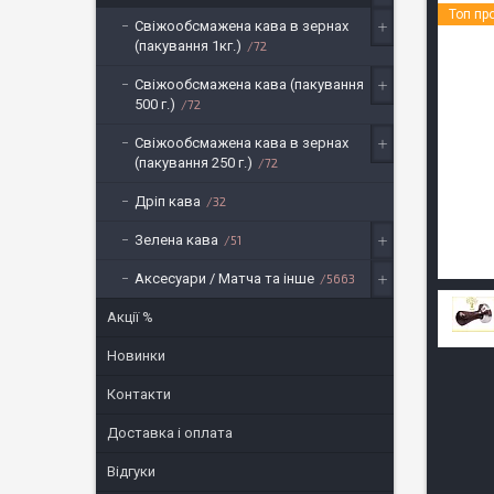
Топ пр
Свіжообсмажена кава в зернах
(пакування 1кг.)
72
Свіжообсмажена кава (пакування
500 г.)
72
Свіжообсмажена кава в зернах
(пакування 250 г.)
72
Дріп кава
32
Зелена кава
51
Аксесуари / Матча та інше
5663
Акції %
Новинки
Контакти
Доставка і оплата
Відгуки