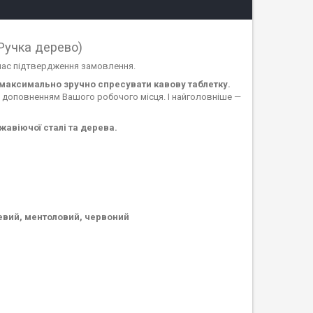
Ручка дерево)
 час підтвердження замовлення.
о максимально зручно спресувати кавову таблетку.
м доповненням Вашого робочого місця. І найголовніше —
жавіючої сталі та дерева.
евий, ментоловий, червоний