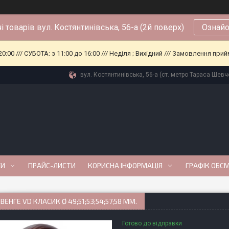
і товарів вул. Костянтинівська, 56-а (2й поверх)
Ознайо
0:00 /// СУБОТА: з 11:00 до 16:00 /// Неділя ; Вихідний /// Замовлення п
вул. Костянтинівська, 56-а (ст. метро Тараса Шевче
ГИ
ПРАЙС-ЛИСТИ
КОРИСНА ІНФОРМАЦІЯ
ГРАФІК ОБС
ВЕНГЕ VD КЛАСИК Ø 49;51;53;54;57;58 ММ.
Готово до відправки