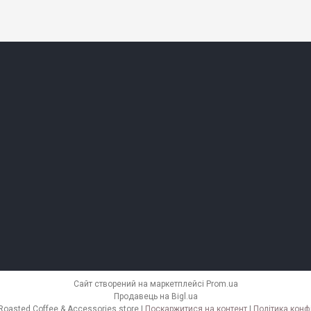
Сайт створений на маркетплейсі
Prom.ua
Продавець на Bigl.ua
KNBK Fresh Roasted Coffee & Accessories store |
Поскаржитися на контент
|
Політика конф