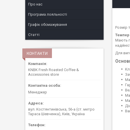
Про нас
Програма лояльності
Графік обсмажування
Розмір 
Статті
Темпер 
Мають г
надійні
Для виг
КОНТАКТИ
Основ
Кл
KNBK Fresh Roasted Coffee &
За
Accessories store
Ма
Га
Ве
Менеджер
Ма
Ма
Ді
вул. Костянтинівська, 56-а (ст. метро
Ва
Тараса Шевченка), Київ, Україна