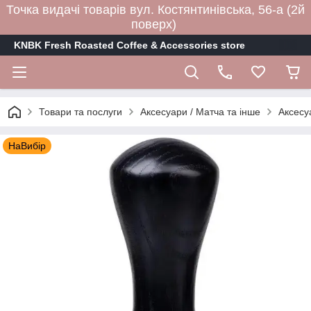
Точка видачі товарів вул. Костянтинівська, 56-а (2й
поверх)
KNBK Fresh Roasted Coffee & Accessories store
Товари та послуги
Аксесуари / Матча та інше
Аксесу
НаВибір