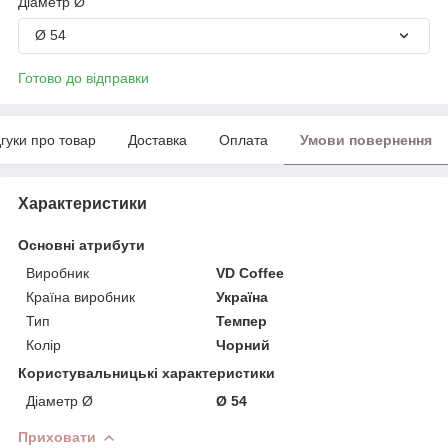
Діаметр Ø
Ø 54
Готово до відправки
дгуки про товар
Доставка
Оплата
Умови повернення
Характеристики
Основні атрибути
Виробник
VD Coffee
Країна виробник
Україна
Тип
Темпер
Колір
Чорний
Користувальницькі характеристики
Діаметр Ø
Ø 54
Приховати