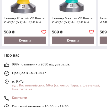
Темпер Жовтий VD Класік
Темпер Ментол VD Класік
Темп
Ø 49;51;53;54;57;58 мм.
Ø 49;51;53;54;57;58 мм.
Ø 58
589
589
589
₴
₴
Купити
Купити
Про нас
99% позитивних з 2030 відгуків за рік
Працює з 15.01.2017
м. Київ
вул. Костянтинівська, 56-а (ст. метро Тараса Шевченка),
Київ, Україна
Контакти
Сьогодні працює з 10:00 до 19:00