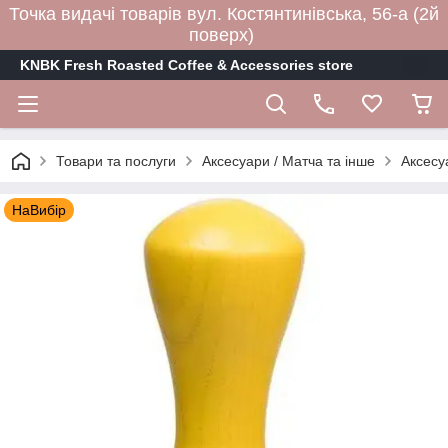
Точка видачі товарів вул. Костянтинівська, 56-а (2й
поверх)
KNBK Fresh Roasted Coffee & Accessories store
Товари та послуги
Аксесуари / Матча та інше
Аксесу
НаВибір