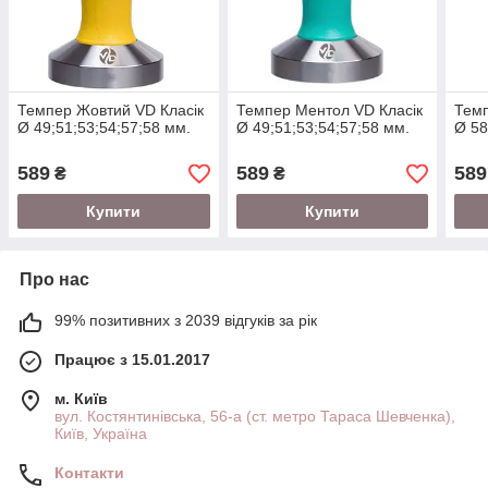
Темпер Жовтий VD Класік
Темпер Ментол VD Класік
Темп
Ø 49;51;53;54;57;58 мм.
Ø 49;51;53;54;57;58 мм.
Ø 58
589
589
589
₴
₴
Купити
Купити
Про нас
99% позитивних з 2039 відгуків за рік
Працює з 15.01.2017
м. Київ
вул. Костянтинівська, 56-а (ст. метро Тараса Шевченка),
Київ, Україна
Контакти