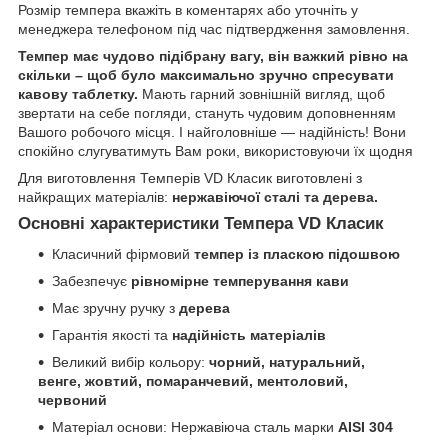
Розмір темпера вкажіть в коментарях або уточніть у
менеджера телефоном під час підтвердження замовлення.
Темпер має чудово підібрану вагу, він важкий рівно на
скільки – щоб було максимально зручно спресувати
кавову таблетку.
Мають гарний зовнішній вигляд, щоб
звертати на себе погляди, стануть чудовим доповненням
Вашого робочого місця. І найголовніше — надійність! Вони
спокійно слугуватимуть Вам роки, використовуючи їх щодня
Для виготовлення Темперів VD Класик виготовлені з
найкращих матеріалів:
нержавіючої сталі та дерева.
Основні характеристики Темпера VD Класик
Класичний фірмовий
темпер із пласкою підошвою
Забезпечує
рівномірне темперування кави
Має зручну ручку з
дерева
Гарантія якості та
надійність матеріалів
Великий вибір кольору:
чорний, натуральний,
венге, жовтий, помаранчевий, ментоловий,
червоний
Матеріал основи: Нержавіюча сталь марки
AISI 304