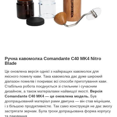
Ручна кавомолка Comandante C40 MK4 Nitro
Blade
Це оновлена версія однієї з найкращих кавомолок для
якісного помелу кави. Така кавомолка дає дуже широкий
діапазон помелів і покриває всі способи приготування кави.
Стабільна робота поєднується зі стильним і сучасним
дизайном, а також матеріалами найвищої якості.
Версія
Comandante C40 MK4 — це оновлена модель.
Був
доопрацьований матеріал рами двигуна — він став міцнішим,
і з більшою продуктивністю. Так само конструкція не дає змогу
застрягати зернам. Була трохи допрацьована форма корпусу
та пакування.