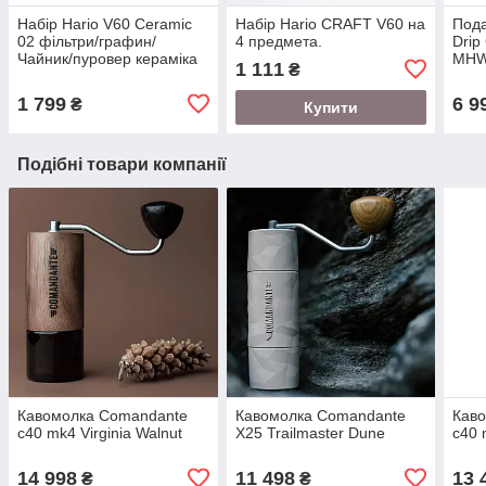
Набір Hario V60 Ceramic
Набір Hario CRAFT V60 на
Пода
02 фільтри/графин/
4 предмета.
Drip
Чайник/пуровер кераміка
MHW
1 111
₴
XVDD-3012W
пред
приг
1 799
6 9
₴
Купити
Подібні товари компанії
Кавомолка Comandante
Кавомолка Comandante
Кав
c40 mk4 Virginia Walnut
X25 Trailmaster Dune
c40 
14 998
11 498
13 
₴
₴