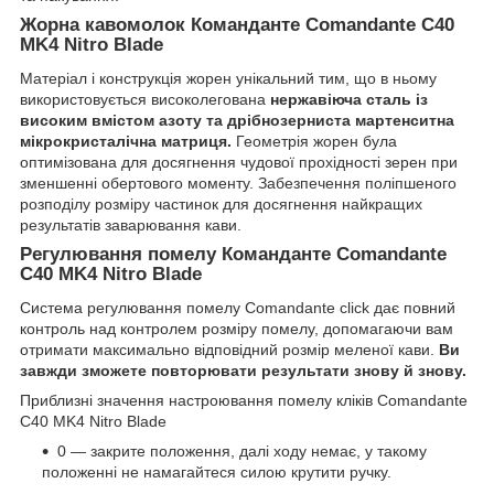
Жорна кавомолок Команданте Comandante C40
MK4 Nitro Blade
Матеріал і конструкція жорен унікальний тим, що в ньому
використовується високолегована
нержавіюча сталь із
високим вмістом азоту та дрібнозерниста мартенситна
мікрокристалічна матриця.
Геометрія жорен була
оптимізована для досягнення чудової прохідності зерен при
зменшенні обертового моменту. Забезпечення поліпшеного
розподілу розміру частинок для досягнення найкращих
результатів заварювання кави.
Регулювання помелу Команданте Comandante
C40 MK4 Nitro Blade
Система регулювання помелу Comandante click дає повний
контроль над контролем розміру помелу, допомагаючи вам
отримати максимально відповідний розмір меленої кави.
Ви
завжди зможете повторювати результати знову й знову.
Приблизні значення настроювання помелу кліків Comandante
C40 MK4 Nitro Blade
0 — закрите положення, далі ходу немає, у такому
положенні не намагайтеся силою крутити ручку.