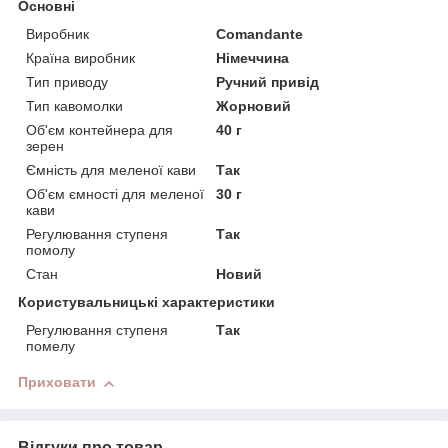
Основні
Виробник
Comandante
Країна виробник
Німеччина
Тип приводу
Ручний привід
Тип кавомолки
Жорновий
Об'єм контейнера для
40 г
зерен
Ємність для меленої кави
Так
Об'єм ємності для меленої
30 г
кави
Регулювання ступеня
Так
помолу
Стан
Новий
Користувальницькі характеристики
Регулювання ступеня
Так
помелу
Приховати
Відгуки про товар