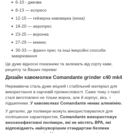
6-10 - джезва
8-13 — еспресо
12-15 — гейзерна кавоварка (мока)
18-20 — аеропрес
23-25 — воронка
27-29 — кемекс
30-33 — френч прес та інші імерсійні способи
заварювання
Це дуже відносні показники та залежать від сорту кави,
рецепту та Ваших переваг
Дизайн кавомолки Comandante grinder c40 mk4
Нержавіюча сталь дуже міцний і стабільний матеріал для
використання в харчовій промисловості. Саме тому з такої
сталі виготовлені не тільки жорна, але й корпус, вісь і
підшипники.
У кавомолках Comandante немає алюмінію.
У деталях, де полімери можуть використовуватися для
поліпшення характеристик,
Comandante використовує
високоефективні полімери, які не містять BPA, які
відповідають найсуворішим стандартам безпеки