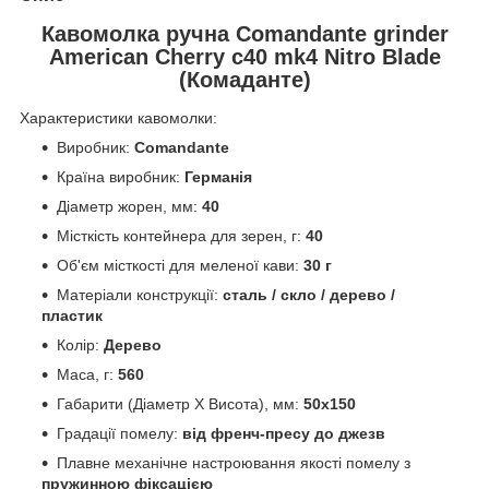
Кавомолка ручна Comandante grinder
American Cherry c40 mk4 Nitro Blade
(Комаданте)
Характеристики кавомолки:
Виробник:
Comandante
Країна виробник:
Германія
Діаметр жорен, мм:
40
Місткість контейнера для зерен, г:
40
Об'єм місткості для меленої кави:
30 г
Матеріали конструкції:
сталь / скло / дерево /
пластик
Колір:
Дерево
Маса, г:
560
Габарити (Діаметр Х Висота), мм:
50x150
Градації помелу:
від френч-пресу до джезв
Плавне механічне настроювання якості помелу з
пружинною фіксацією