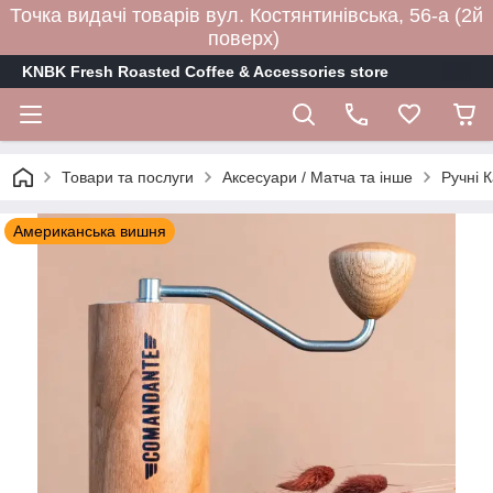
Точка видачі товарів вул. Костянтинівська, 56-а (2й
поверх)
KNBK Fresh Roasted Coffee & Accessories store
Товари та послуги
Аксесуари / Матча та інше
Ручні 
Американська вишня