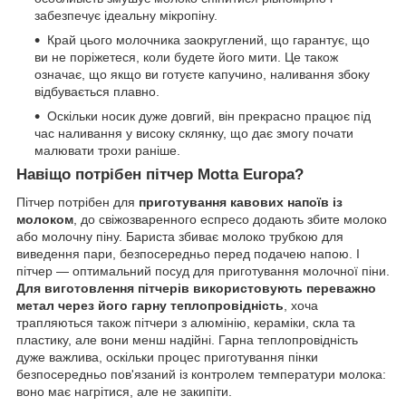
забезпечує ідеальну мікропіну.
Край цього молочника заокруглений, що гарантує, що
ви не поріжетеся, коли будете його мити. Це також
означає, що якщо ви готуєте капучино, наливання збоку
відбувається плавно.
Оскільки носик дуже довгий, він прекрасно працює під
час наливання у високу склянку, що дає змогу почати
малювати трохи раніше.
Навіщо потрібен пітчер Motta Europa?
Пітчер потрібен для
приготування кавових напоїв із
молоком
, до свіжозваренного еспресо додають збите молоко
або молочну піну. Бариста збиває молоко трубкою для
виведення пари, безпосередньо перед подачею напою. І
пітчер — оптимальний посуд для приготування молочної піни.
Для виготовлення пітчерів використовують переважно
метал через його гарну теплопровідність
, хоча
трапляються також пітчери з алюмінію, кераміки, скла та
пластику, але вони менш надійні. Гарна теплопровідність
дуже важлива, оскільки процес приготування пінки
безпосередньо пов'язаний із контролем температури молока:
воно має нагрітися, але не закипіти.