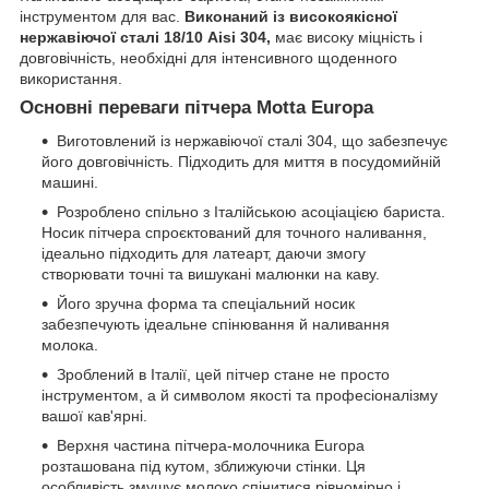
інструментом для вас.
Виконаний із високоякісної
нержавіючої сталі 18/10 Aisi 304,
має високу міцність і
довговічність, необхідні для інтенсивного щоденного
використання.
Основні переваги пітчера Motta Europa
Виготовлений із нержавіючої сталі 304, що забезпечує
його довговічність. Підходить для миття в посудомийній
машині.
Розроблено спільно з Італійською асоціацією бариста.
Носик пітчера спроєктований для точного наливання,
ідеально підходить для латеарт, даючи змогу
створювати точні та вишукані малюнки на каву.
Його зручна форма та спеціальний носик
забезпечують ідеальне спінювання й наливання
молока.
Зроблений в Італії, цей пітчер стане не просто
інструментом, а й символом якості та професіоналізму
вашої кав'ярні.
Верхня частина пітчера-молочника Europa
розташована під кутом, зближуючи стінки. Ця
особливість змушує молоко спінитися рівномірно і