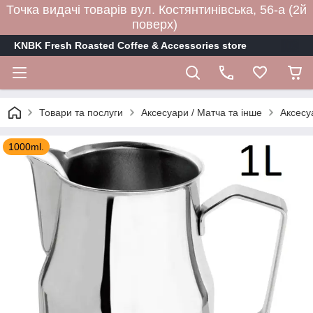
Точка видачі товарів вул. Костянтинівська, 56-а (2й
поверх)
KNBK Fresh Roasted Coffee & Accessories store
Товари та послуги
Аксесуари / Матча та інше
Аксесу
1000ml.