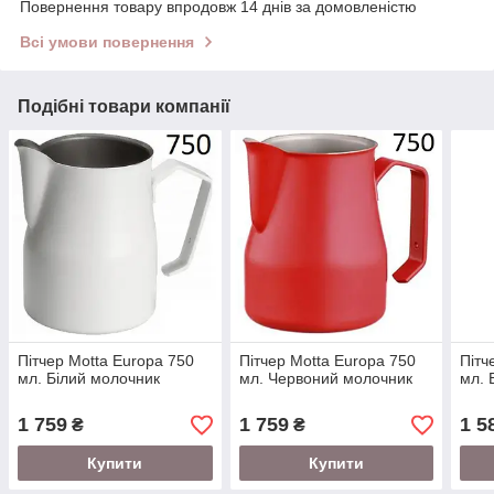
Повернення товару впродовж 14 днів за домовленістю
Всі умови повернення
Подібні товари компанії
Пітчер Motta Europa 750
Пітчер Motta Europa 750
Пітч
мл. Білий молочник
мл. Червоний молочник
мл. 
1 759
1 759
1 5
₴
₴
Купити
Купити