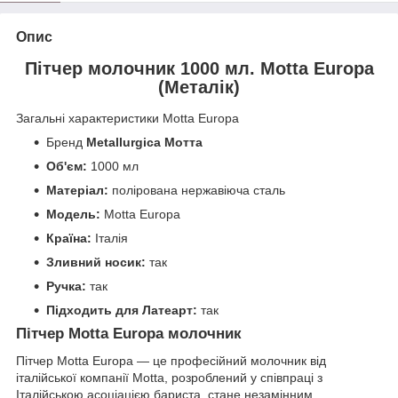
Опис
Пітчер молочник 1000 мл. Motta Europa
(Металік)
Загальні характеристики Motta Europa
Бренд
Metallurgica Мотта
Об'єм:
1000 мл
Матеріал:
полірована
нержавіюча сталь
Модель:
Motta Europa
Країна:
Італія
Зливний носик:
так
Ручка:
так
Підходить для Латеарт:
так
Пітчер Motta Europa молочник
Пітчер Motta Europa — це професійний молочник від
італійської компанії Motta, розроблений у співпраці з
Італійською асоціацією бариста, стане незамінним