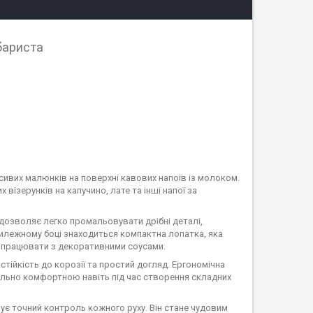
 бариста
сивих малюнків на поверхні кавових напоїв із молоком.
візерунків на капучино, лате та інші напої за
 дозволяє легко промальовувати дрібні деталі,
ротилежному боці знаходиться компактна лопатка, яка
 працювати з декоративними соусами.
стійкість до корозії та простий догляд. Ергономічна
ально комфортною навіть під час створення складних
чує точний контроль кожного руху. Він стане чудовим