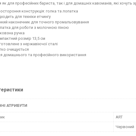
 як для професійних бариста, так і для домашніх кавоманів, які хочуть 
остороння конструкція: голка та лопатка
дходить для техніки етчингу
нкий наконечник для точного промальовування
патка для роботи з молочною піною
ковзна ручка
мпактний розмір 13,5 см
готовлене з нержавіючої сталі
гко очищується
я домашнього та професійного використання
теристики
НІ АТРИБУТИ
ник
ART
Червоний