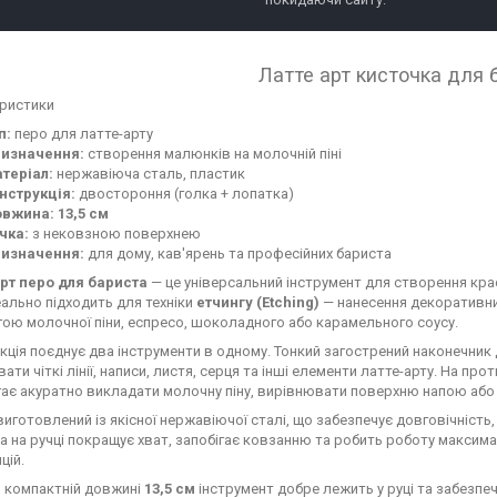
Латте арт кисточка для
ристики
п:
перо для латте-арту
изначення:
створення малюнків на молочній піні
теріал:
нержавіюча сталь, пластик
нструкція:
двостороння (голка + лопатка)
вжина:
13,5 см
чка:
з нековзною поверхнею
изначення:
для дому, кав'ярень та професійних бариста
рт перо для бариста
— це універсальний інструмент для створення кра
еально підходить для техніки
етчингу (Etching)
— нанесення декоративних 
ою молочної піни, еспресо, шоколадного або карамельного соусу.
кція поєднує два інструменти в одному. Тонкий загострений наконечник
ти чіткі лінії, написи, листя, серця та інші елементи латте-арту. На п
ає акуратно викладати молочну піну, вирівнювати поверхню напою або
иготовлений із якісної нержавіючої сталі, що забезпечує довговічність, 
а на ручці покращує хват, запобігає ковзанню та робить роботу максим
цій.
 компактній довжині
13,5 см
інструмент добре лежить у руці та забезпе