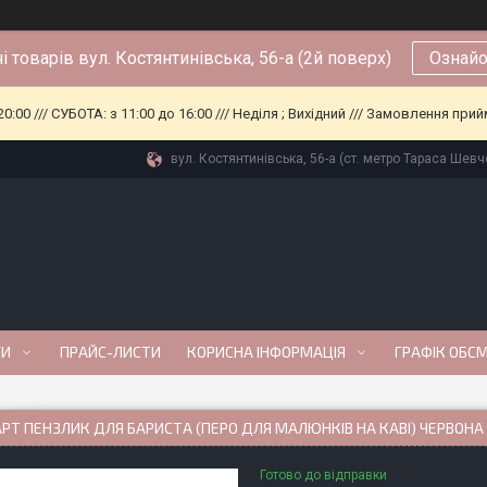
і товарів вул. Костянтинівська, 56-а (2й поверх)
Ознайо
0:00 /// СУБОТА: з 11:00 до 16:00 /// Неділя ; Вихідний /// Замовлення п
вул. Костянтинівська, 56-а (ст. метро Тараса Шевче
ГИ
ПРАЙС-ЛИСТИ
КОРИСНА ІНФОРМАЦІЯ
ГРАФІК ОБС
РТ ПЕНЗЛИК ДЛЯ БАРИСТА (ПЕРО ДЛЯ МАЛЮНКІВ НА КАВІ) ЧЕРВОНА
Готово до відправки