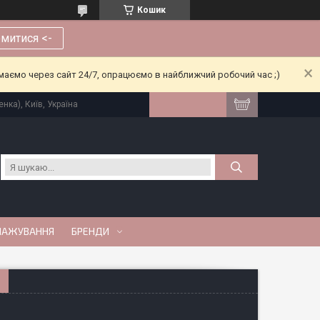
Кошик
митися <-
риймаємо через сайт 24/7, опрацюємо в найближчий робочий час ;)
нка), Київ, Україна
МАЖУВАННЯ
БРЕНДИ