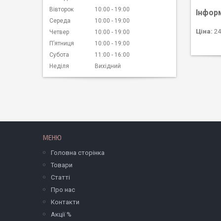
Вівторок
10:00
19:00
Інфор
Середа
10:00
19:00
Ціна:
24
Четвер
10:00
19:00
Пʼятниця
10:00
19:00
Субота
11:00
16:00
Неділя
Вихідний
МЕНЮ
Головна сторінка
Товари
Статті
Про нас
Контакти
Акції %