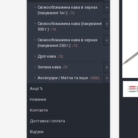
Свіжообсмажена кава в зернах
(пакування 1кг.)
72
Свіжообсмажена кава (пакування
500 г.)
72
Свіжообсмажена кава в зернах
(пакування 250 г.)
72
Дріп кава
32
Зелена кава
51
Аксесуари / Матча та інше
5663
Акції %
Новинки
Контакти
Доставка і оплата
Відгуки