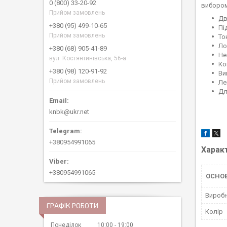
0 (800) 33-20-92
вибором
Прийом замовлень
Дв
+380 (95) 499-10-65
Пі
Прийом замовлень
То
Ло
+380 (68) 905-41-89
Не
вул. Костянтинівська, 56-а
Ко
+380 (98) 120-91-92
Ви
Прийом замовлень
Ле
Дл
knbk@ukr.net
+380954991065
Харак
+380954991065
ОСНОВ
Вироб
ГРАФІК РОБОТИ
Колір
Понеділок
10:00
19:00