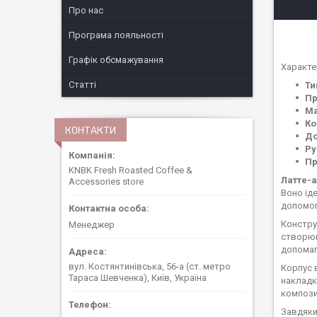
Про нас
Програма лояльності
Графік обсмажування
Характе
Статті
Ти
Пр
Ма
Ко
КОНТАКТИ
До
Ру
Пр
KNBK Fresh Roasted Coffee &
Латте-а
Accessories store
Воно ід
допомог
Констру
Менеджер
створюва
допомаг
вул. Костянтинівська, 56-а (ст. метро
Корпус в
Тараса Шевченка), Київ, Україна
накладк
компози
Завдяки