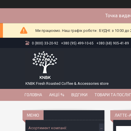
Точка видач
Ми працюємо. Наш графік роботи : БУДНІ: з 10:00 до 2
0 (800) 33-20-92
+380 (95) 499-10-65
+380 (68) 905-41-89
KNBK Fresh Roasted Coffee & Accessories store
ГОЛОВНА
АКЦІЇ %
ВІДГУКИ
ТОВАРИ ТА ПОСЛУ
ЛАТТЕ-А
Асортимент компанії: