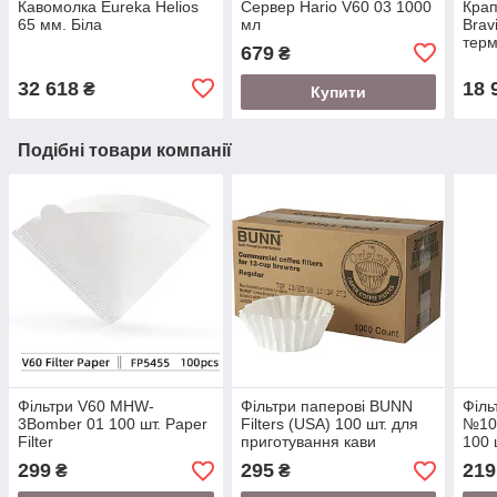
Кавомолка Eureka Helios
Сервер Hario V60 03 1000
Крап
65 мм. Біла
мл
Brav
тер
679
₴
32 618
18 
₴
Купити
Подібні товари компанії
Фільтри V60 MHW-
Фільтри паперові BUNN
Філ
3Bomber 01 100 шт. Paper
Filters (USA) 100 шт. для
№100
Filter
приготування кави
100 
299
295
219
₴
₴