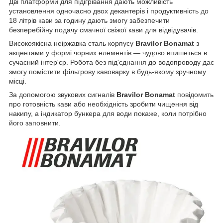
Дві платформи для підігрівання дають можливість
установлення одночасно двох декантерів і продуктивність до
18 літрів кави за годину дають змогу забезпечити
безперебійну подачу смачної свіжої кави для відвідувачів.
Високоякісна неіржавка сталь корпусу
Bravilor Bonamat
з
акцентами у формі чорних елементів — чудово впишеться в
сучасний інтер'єр. Робота без під'єднання до водопроводу дає
змогу помістити фільтрову кавоварку в будь-якому зручному
місці.
За допомогою звукових сигналів
Bravilor Bonamat
повідомить
про готовність кави або необхідність зробити чищення від
накипу, а індикатор бункера для води покаже, коли потрібно
його заповнити.