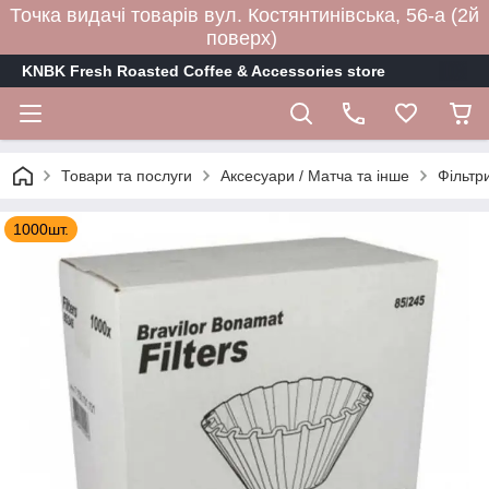
Точка видачі товарів вул. Костянтинівська, 56-а (2й
поверх)
KNBK Fresh Roasted Coffee & Accessories store
Товари та послуги
Аксесуари / Матча та інше
Фільтр
1000шт.