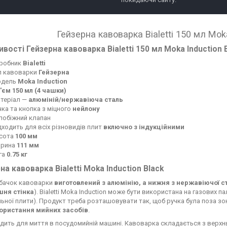
Гейзерна кавоварка Bialetti 150 мл Moka
вості Гейзерна кавоварка Bialetti 150 мл Moka Induction B
робник
Bialetti
п кавоварки
Гейзерна
одель
Moka Induction
'єм 150 мл (4 чашки)
теріал —
алюміній/нержавіюча сталь
чка та кнопка з міцного
нейлону
побіжний клапан
дходить для всіх різновидів плит
включно з індукційними
сота
100 мм
рина
111 мм
га
0.75 кг
на кавоварка Bialetti Moka Induction Black
 бачок кавоварки
виготовлений з алюмінію, а нижня з нержавіючої ст
шня стінка
). Bialetti Moka Induction може бути використана на газових п
льної плити). Продукт треба розташовувати так, щоб ручка була поза зо
ористання мийних засобів
.
одить для миття в посудомийній машині. Кавоварка складається з верхн