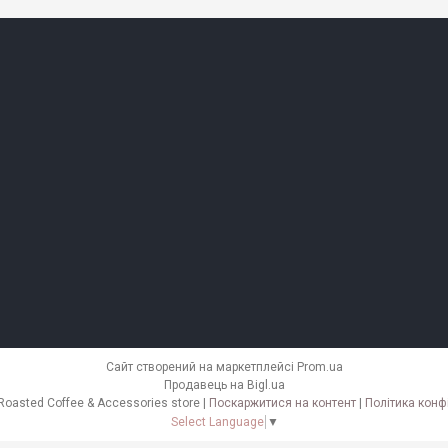
Сайт створений на маркетплейсі
Prom.ua
Продавець на Bigl.ua
KNBK Fresh Roasted Coffee & Accessories store |
Поскаржитися на контент
|
Політика конф
Select Language
▼