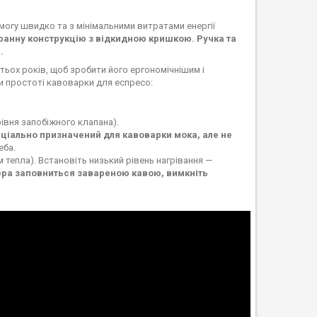
могу швидко та з мінімальними витратами енергії
анну конструкцію з відкидною кришкою. Ручка та
і.
ох років, щоб зробити його ергономічнішим і
и простоті кавоварки для еспресо:
івня запобіжного клапана).
ціально призначений для кавоварки мока, але не
еба.
тепла). Встановіть низький рівень нагрівання —
ера заповниться завареною кавою, вимкніть