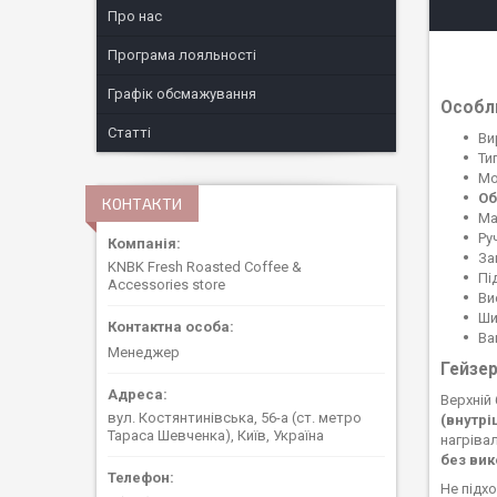
Про нас
Програма лояльності
Графік обсмажування
Особли
Статті
Ви
Ти
М
Об
КОНТАКТИ
Ма
Ру
За
KNBK Fresh Roasted Coffee &
Пі
Accessories store
Ви
Ши
Ва
Менеджер
Гейзер
Верхній
вул. Костянтинівська, 56-а (ст. метро
(внутрі
Тараса Шевченка), Київ, Україна
нагріва
без вик
Не підх