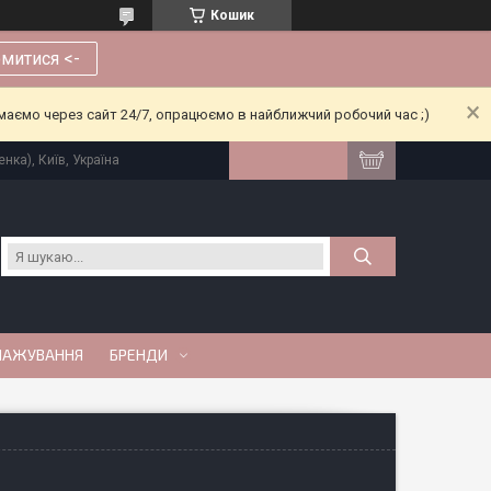
Кошик
митися <-
риймаємо через сайт 24/7, опрацюємо в найближчий робочий час ;)
нка), Київ, Україна
МАЖУВАННЯ
БРЕНДИ