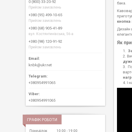
0 (800) 33-20-92
бака.
Прийом замовлень
Кавовар
+380 (95) 499-10-65
приготу
Прийом замовлень
кнопка 
+380 (68) 905-41-89
Дизайн 
вул. Костянтинівська, 56-а
елегант
+380 (98) 120-91-92
Як при
Прийом замовлень
За
Ви
дуже
knbk@ukr.net
По
варт
нагр
І 
+380954991065
+380954991065
ГРАФІК РОБОТИ
Понеділок
10:00
19:00