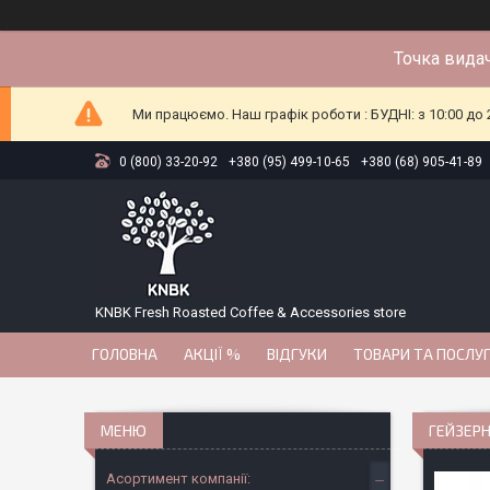
Точка видач
Ми працюємо. Наш графік роботи : БУДНІ: з 10:00 до 2
0 (800) 33-20-92
+380 (95) 499-10-65
+380 (68) 905-41-89
KNBK Fresh Roasted Coffee & Accessories store
ГОЛОВНА
АКЦІЇ %
ВІДГУКИ
ТОВАРИ ТА ПОСЛУ
ГЕЙЗЕРН
Асортимент компанії: