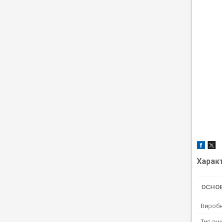
Харак
ОСНО
Вироб
Тип ви