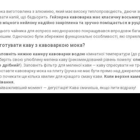
ка виготовлена з алюмінію, який має високу теплопровідність, даючи з
вати напій, що бадьорить.
Гейзерна кавоварка має класичну восьмигр
з міцного нейлону надійно закріплена та зручно поміщається в руц
цього чайника для еспресо неодноразово покращувався впродовж багать
нішим. Одночасно були збережені функціональні особливості, які сприял
готувати каву з кавоваркою мока?
повніть нижню камеру кавоварки водою
кімнатної температури (до р
беріть свою улюблену мелена каву (рекомендований рівень помелу:
спе
 дрібний!
). Заповніть фільтр для меленої кави — каву спресувати не тр
ставте кавоварку мока на плиту (ручка не має бути прямо над джерелом 
о почекати ще кілька хвилин для кращого смаку кави.
Коли верхня кам
івання.
найважливіший момент — дегустація! Кава смачніша, якщо пити відразу!