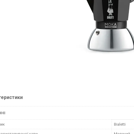
теристики
ВНІ
ник
Bialetti
користовуваної кави
Мелений