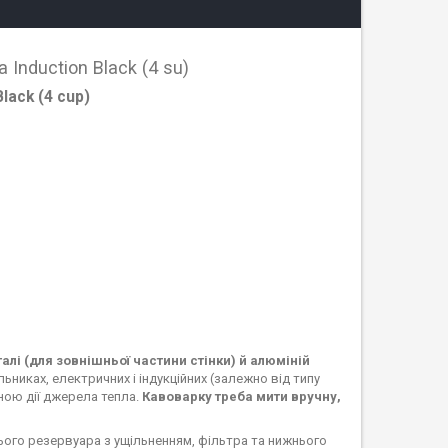
 Induction Black (4 su)
lack (4 сup)
алі (для зовнішньої частини стінки) й алюміній
альниках, електричних і індукційних (залежно від типу
ною дії джерела тепла.
Кавоварку треба мити вручну,
ього резервуара з ущільненням, фільтра та нижнього