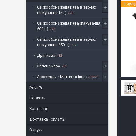
Індукц
Свіжообсмажена кава в зернах
(пакування 1кг.)
72
Свіжообсмажена кава (пакування
500 г.)
72
Свіжообсмажена кава в зернах
(пакування 250 г.)
72
Дріп кава
32
Зелена кава
51
Аксесуари / Матча та інше
5663
Акції %
Новинки
Контакти
Доставка і оплата
Відгуки