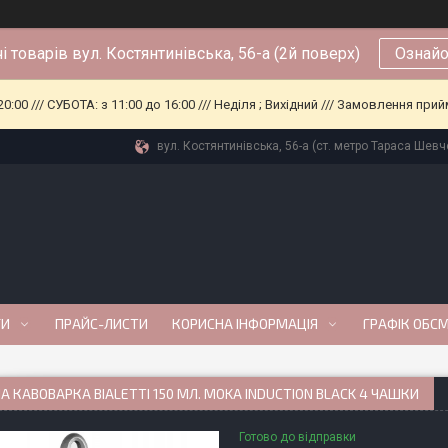
і товарів вул. Костянтинівська, 56-а (2й поверх)
Ознайо
0:00 /// СУБОТА: з 11:00 до 16:00 /// Неділя ; Вихідний /// Замовлення п
вул. Костянтинівська, 56-а (ст. метро Тараса Шевче
ГИ
ПРАЙС-ЛИСТИ
КОРИСНА ІНФОРМАЦІЯ
ГРАФІК ОБС
А КАВОВАРКА BIALETTI 150 МЛ. MOKA INDUCTION BLACK 4 ЧАШКИ
Готово до відправки