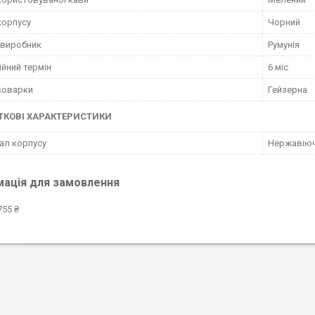
корпусу
Чорний
 виробник
Румунія
ійний термін
6 міс
воварки
Гейзерна
КОВІ ХАРАКТЕРИСТИКИ
ал корпусу
Нержавіюч
мація для замовлення
755 ₴