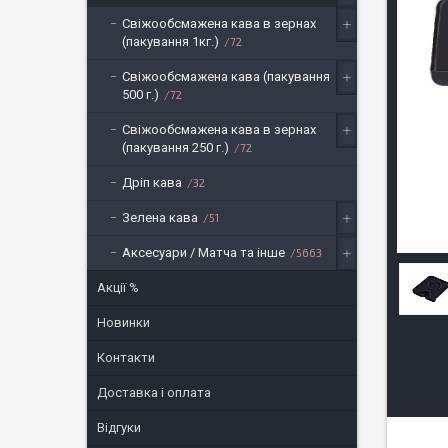
Свіжообсмажена кава в зернах
(пакування 1кг.)
72
Свіжообсмажена кава (пакування
500 г.)
72
Свіжообсмажена кава в зернах
(пакування 250 г.)
72
Дріп кава
32
Зелена кава
51
Аксесуари / Матча та інше
5663
Акції %
Новинки
Контакти
Доставка і оплата
Відгуки