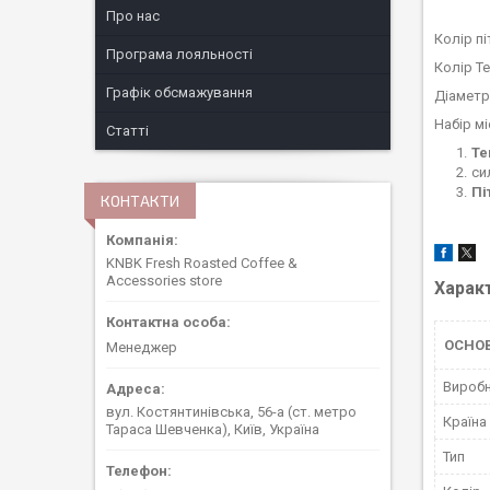
Про нас
Колір пі
Програма лояльності
Колір Те
Графік обсмажування
Діаметр
Набір мі
Статті
Те
си
Пі
КОНТАКТИ
KNBK Fresh Roasted Coffee &
Accessories store
Харак
ОСНОВ
Менеджер
Вироб
вул. Костянтинівська, 56-а (ст. метро
Країна
Тараса Шевченка), Київ, Україна
Тип