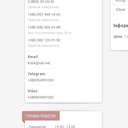
Колір
0 (800) 33-20-92
Прийом замовлень
Обсяг
+380 (95) 499-10-65
Прийом замовлень
Інфор
+380 (68) 905-41-89
вул. Костянтинівська, 56-а
Ціна:
1 
+380 (98) 120-91-92
Прийом замовлень
knbk@ukr.net
+380954991065
+380954991065
ГРАФІК РОБОТИ
Понеділок
10:00
19:00