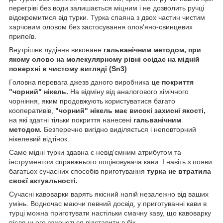
перегріві без води залишається міцним і не дозволить ручці
відокремитися від турки. Турка спаяна з двох частин чистим
харчовим оловом без застосування олов'яно-свинцевих
припоїв.
Внутрішнє лудіння виконане
гальванічним методом, при
якому олово на молекулярному рівні осідає на мідній
поверхні в чистому вигляді (Sn3)
Головна перевага джезв даного виробника
це покриття
"чорний" нікель.
На відміну від аналогового хімічного
чорніння, яким продовжують користуватися багато
кооперативів,
"чорний" нікель має високі захисні якості,
на які здатні тільки покриття нанесені
гальванічним
методом.
Безперечно вигідно виділяється і неповторний
нікелевий відтінок.
Саме мідні турки здавна є невід'ємним атрибутом та
інструментом справжнього поціновувача кави. І навіть з появи
багатьох сучасних способів приготування
турка не втратила
своєї актуальності.
Сучасні кавоварки варять якісний напій незалежно від ваших
умінь. Водночас маючи певний досвід, у приготуванні кави в
турці можна приготувати настільки смачну каву, що кавоварку
після цього захочеться відставити в бік.