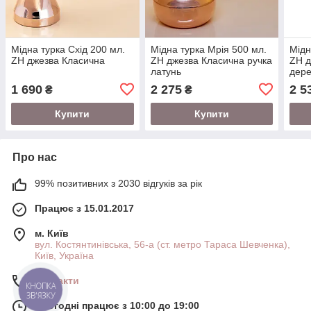
Мідна турка Схід 200 мл.
Мідна турка Мрія 500 мл.
Мідн
ZH джезва Класична
ZH джезва Класична ручка
ZH д
латунь
дер
1 690
2 275
2 5
₴
₴
Купити
Купити
Про нас
99% позитивних з 2030 відгуків за рік
Працює з 15.01.2017
м. Київ
вул. Костянтинівська, 56-а (ст. метро Тараса Шевченка),
Київ, Україна
Контакти
КНОПКА
ЗВ'ЯЗКУ
Сьогодні працює з 10:00 до 19:00