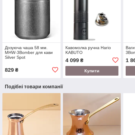
Дозуюча чаша 58 мм.
Кавомолка ручна Hario
Ваги
MHW-3Bomber для кави
KABUTO
3Bom
Silver Spot
4 099
1 8
₴
829
₴
Купити
Подібні товари компанії