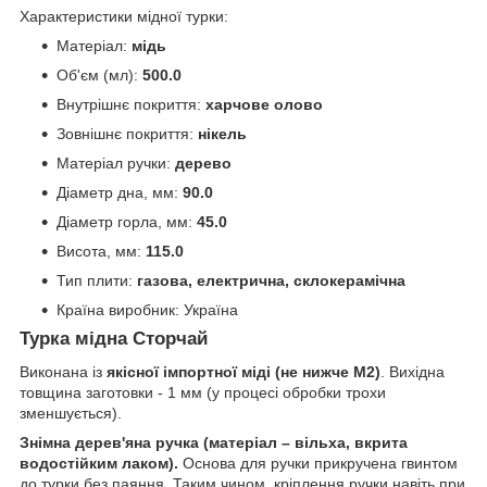
Характеристики мідної турки:
Матеріал:
мідь
Об'єм (мл):
500.0
Внутрішнє покриття:
харчове олово
Зовнішнє покриття:
нікель
Матеріал ручки:
дерево
Діаметр дна, мм:
90.0
Діаметр горла, мм:
45.0
Висота, мм:
115.0
Тип плити:
газова, електрична, склокерамічна
Країна виробник: Україна
Турка мідна Сторчай
Виконана із
якісної імпортної міді (не нижче М2)
. Вихідна
товщина заготовки - 1 мм (у процесі обробки трохи
зменшується).
Знімна дерев'яна ручка (матеріал – вільха, вкрита
водостійким лаком).
Основа для ручки прикручена гвинтом
до турки без паяння. Таким чином, кріплення ручки навіть при