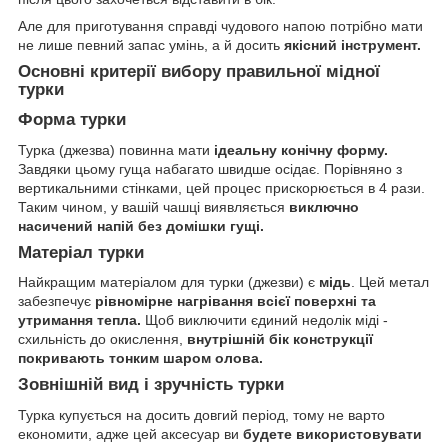
Але для приготування справді чудового напою потрібно мати
не лише певний запас умінь, а й досить
якісний інструмент.
Основні критерії вибору правильної мідної
турки
Форма турки
Турка (джезва) повинна мати
ідеальну конічну форму.
Завдяки цьому гуща набагато швидше осідає. Порівняно з
вертикальними стінками, цей процес прискорюється в 4 рази.
Таким чином, у вашій чашці виявляється
виключно
насичений напій без домішки гущі.
Матеріал турки
Найкращим матеріалом для турки (джезви) є
мідь
. Цей метал
забезпечує
рівномірне нагрівання всієї поверхні та
утримання тепла.
Щоб виключити єдиний недолік міді -
схильність до окислення,
внутрішній бік конструкції
покривають тонким шаром олова.
Зовнішній вид і зручність турки
Турка купується на досить довгий період, тому не варто
економити, адже цей аксесуар ви
будете використовувати