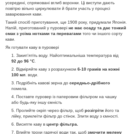
усередині, спрямовані вглиб воронки. Ці виступи дають
повітрю вільно циркулювати й брати участь у процесі
заварювання кави.
Такий спосіб приготування, ще 1908 року, придумали Японія.
Напій, приготований у пуровері
не має осаду та дає тонкий
смак з усіма нотками та перевагами
того чи іншого сорту
кави.
Як готувати каву в пуровері
Закип'ятіть воду. Найоптимальніша температура від
92 до 96 °C
.
Відміряйте каву з розрахунком
6-10 грамів на кожні
100 мл
. води.
Подрібніть кавові зерна до
середньо-дрібного
помела.
Поставте пуровер із паперовим фільтром на чашку
або будь-яку іншу ємність
Пролийте окріп через фільтр, щоб
розігріти
його та
лійку, приклеїти фільтр до стінок. Злити воду з ємності.
Висипте каву в
центр фільтра.
Влийте трохи гарячої води так, щоб
змочити мелену