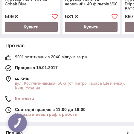
Cobalt Blue
червоний+ 40 фільтрів V60
Drip
BAT
509
631
897
₴
₴
Купити
Купити
Про нас
99% позитивних з 2040 відгуків за рік
Працює з 15.01.2017
м. Київ
вул. Костянтинівська, 56-а (ст. метро Тараса Шевченка),
Київ, Україна
Контакти
Сьогодні працює з 11:00 до 16:00
Показати весь графік роботи
Про нас