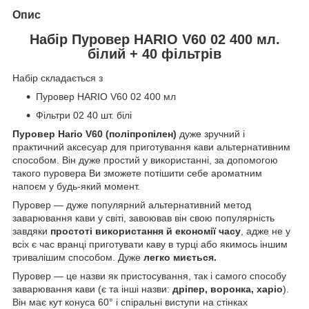
Опис
Набір Пуровер HARIO V60 02 400 мл.
білий + 40 фільтрів
Набір складається з
Пуровер HARIO V60 02 400 мл
Фільтри 02 40 шт. білі
Пуровер Hario V60 (поліпропілен)
дуже зручний і
практичний аксесуар для приготування кави альтернативним
способом. Він дуже простий у використанні, за допомогою
такого пуровера Ви зможете потішити себе ароматним
напоєм у будь-який момент.
Пуровер — дуже популярний альтернативний метод
заварювання кави у світі, завоював він свою популярність
завдяки
простоті використання й економії часу
, адже не у
всіх є час вранці приготувати каву в турці або якимось іншим
тривалішим способом. Дуже
легко миється.
Пуровер — це назви як пристосування, так і самого способу
заварювання кави (є та інші назви:
дріпер, воронка, харіо
).
Він має кут конуса 60° і спіральні виступи на стінках