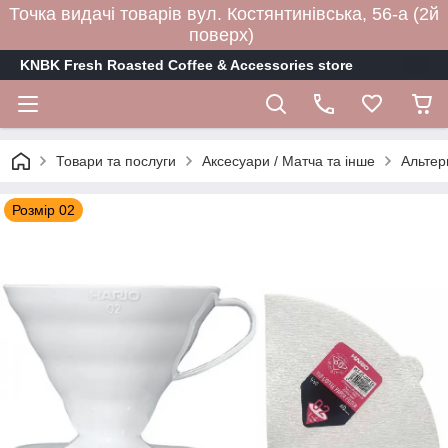
Точка видачі товарів вул. Костянтинівська, 56-а (2й
поверх)
KNBK Fresh Roasted Coffee & Accessories store
Товари та послуги
Аксесуари / Матча та інше
Альтер
Розмір 02