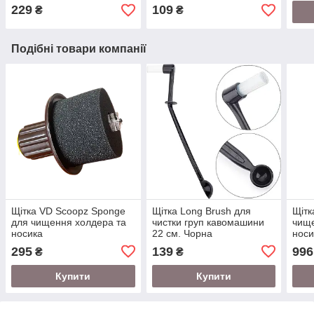
229
109
₴
₴
Подібні товари компанії
Щітка VD Scoopz Sponge
Щітка Long Brush для
Щітк
для чищення холдера та
чистки груп кавомашини
чище
носика
22 см. Чорна
носи
295
139
996
₴
₴
Купити
Купити