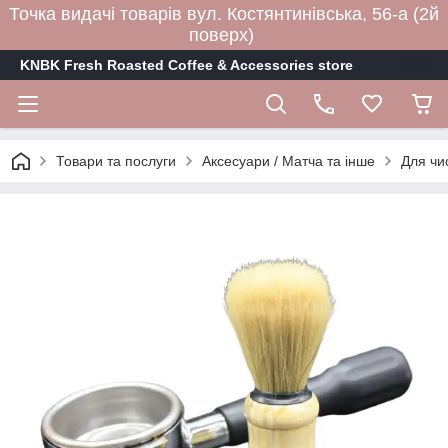
Точка видачі товарів вул. Костянтинівська, 56-а (2й
поверх)
KNBK Fresh Roasted Coffee & Accessories store
Товари та послуги
Аксесуари / Матча та інше
Для чи