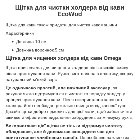
Щітка для чистки холдера від кави
EcoWod
Щітка для кави також придатні для чистка кавомашини
Характерники
Довжина 10 см.
Довжина ворсинок 5 см
Щітка для чищення холдера від кави Omega
Щітка призначена для чищення холдера від залишків жмиху
після приготування кави. Ручка виготовлена з пластику, зверху
натуральний м'який ворс.
Це одночасно простий, але важливий аксесуар,
за
рахунок якого підтримується в чистоті та порядку холдер у
процесі приготування кави. Після використання кавового
холдера його необхідно ретельно очищати від кавової гущі.
Дизайн щітки добре підходить для цієї мети, щоб забезпечити
швидке й ефективне видалення забруднень за мінімуму рухів.
Використання цієї щітки не тільки підтримує чистоту
обладнання, але й допомагає заощадити час для
приготування улюблених напоїв.
Це особливо важливо за