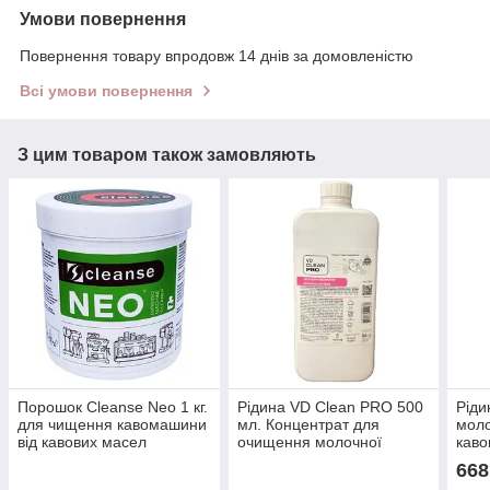
Умови повернення
Повернення товару впродовж 14 днів за домовленістю
Всі умови повернення
З цим товаром також замовляють
Порошок Cleanse Neo 1 кг.
Рідина VD Clean PRO 500
Ріди
для чищення кавомашини
мл. Концентрат для
моло
від кавових масел
очищення молочної
каво
системи кавомашин
668