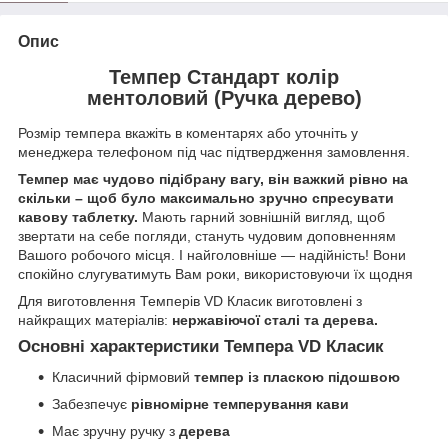
Опис
Темпер Стандарт колір
ментоловий (Ручка дерево)
Розмір темпера вкажіть в коментарях або уточніть у
менеджера телефоном під час підтвердження замовлення.
Темпер має чудово підібрану вагу, він важкий рівно на
скільки – щоб було максимально зручно спресувати
кавову таблетку.
Мають гарний зовнішній вигляд, щоб
звертати на себе погляди, стануть чудовим доповненням
Вашого робочого місця. І найголовніше — надійність! Вони
спокійно слугуватимуть Вам роки, використовуючи їх щодня
Для виготовлення Темперів VD Класик виготовлені з
найкращих матеріалів:
нержавіючої сталі та дерева.
Основні характеристики Темпера VD Класик
Класичний фірмовий
темпер із пласкою підошвою
Забезпечує
рівномірне темперування кави
Має зручну ручку з
дерева