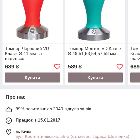
Темпер Червоний VD
Темпер Ментол VD Класік
Темп
Класік Ø 41 мм. la
Ø 49;51;53;54;57;58 мм.
Клас
marzocco
mar
689
589
689
₴
₴
Купити
Купити
Про нас
99% позитивних з 2040 відгуків за рік
Працює з 15.01.2017
м. Київ
вул. Костянтинівська, 56-а (ст. метро Тараса Шевченка),