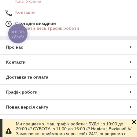
Київ, Україна
Контакти
Сьогодні вихідний
Показати весь графік роботи
КНОПКА
ЗВ'ЯЗКУ
Про нас
Контакти
Доставка та оплата
Графік роботи
Повна версія сайту
Сайт створено на маркетплейсі
Prom.ua
Ми працюємо. Наш графік роботи : БУДНІ: з 10:00 до
20:00 /// СУБОТА: з 11:00 до 16:00 /// Неділя ; Вихідний ///
Замовлення приймаємо через сайт 24/7, опрацюємо в