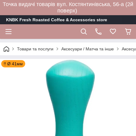
Точка видачі товарів вул. Костянтинівська, 56-а (2й
поверх)
KNBK Fresh Roasted Coffee & Accessories store
Товари та послуги
Аксесуари / Матча та інше
Аксесу
!! Ø 41мм