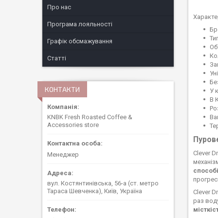
Про нас
Характер
Програма лояльності
Бр
Ти
Графік обсмажування
Об
Ко
Статті
За
Ун
Бе
КОНТАКТИ
У 
В 
Ро
Ва
KNBK Fresh Roasted Coffee &
Accessories store
Те
Пурове
Clever D
Менеджер
механіз
способ
прогрес
вул. Костянтинівська, 56-а (ст. метро
Тараса Шевченка), Київ, Україна
Clever 
раз вод
місткіс