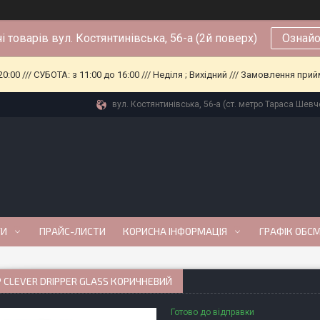
і товарів вул. Костянтинівська, 56-а (2й поверх)
Ознайо
0:00 /// СУБОТА: з 11:00 до 16:00 /// Неділя ; Вихідний /// Замовлення п
вул. Костянтинівська, 56-а (ст. метро Тараса Шевче
ГИ
ПРАЙС-ЛИСТИ
КОРИСНА ІНФОРМАЦІЯ
ГРАФІК ОБС
 CLEVER DRIPPER GLASS КОРИЧНЕВИЙ
Готово до відправки