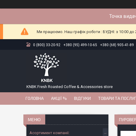
Точка видач
Ми працюємо. Наш графік роботи : БУДНІ: з 10:00 до 2
0 (800) 33-20-92
+380 (95) 499-10-65
+380 (68) 905-41-89
KNBK Fresh Roasted Coffee & Accessories store
ГОЛОВНА
АКЦІЇ %
ВІДГУКИ
ТОВАРИ ТА ПОСЛУ
ПУРОВЕР
Асортимент компанії: