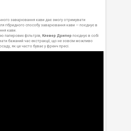
учного заварювання кави дає змогу отримувати
ля гібридного способу заварювання кави — поєднує в
ння кави.
ню паперових фільтрів,
Клевер Дрипер
поєднує в собі
вати бажаний час екстракції, що не зовсім можливо
саду, як це часто буває у френч пресі.