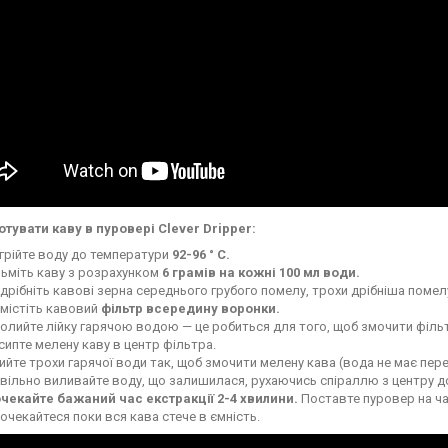
отувати каву в пуровері Clever Dripper:
грійте воду до температури
92-96 ° C.
зьміть каву з розрахунком
6 грамів на кожні 100 мл води.
дрібніть кавові зерна середнього грубого помелу, трохи дрібніша помел
містіть кавовий
фільтр всередину воронки.
олийте лійку гарячою водою — це робиться для того, щоб змочити фільтр
сипте мелену каву в центр фільтра.
ийте трохи гарячої води так, щоб змочити мелену кава (вода не має пер
вільно виливайте воду, що залишилася, рухаючись спіраллю з центру до 
чекайте бажаний час екстракції 2-4 хвилини.
Поставте пуровер на чаш
очекайтеся поки вся кава стече в ємність.