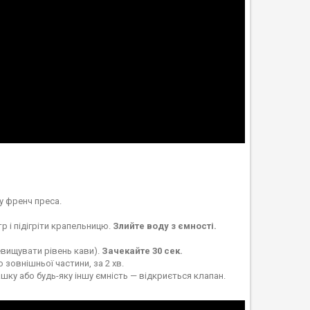
у френч преса.
 і підігріти крапельницю.
Злийте воду з ємності.
евищувати рівень кави).
Зачекайте 30 сек.
зовнішньої частини, за 2 хв.
ку або будь-яку іншу ємність — відкриється клапан.