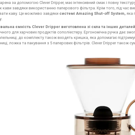
арена за допомогою Clever Dripper, має інтенсивний смак і повну текстуру,
к кави завдяки використанню паперового фільтра. Крім того, під час вик
ати каву. Це можливо завдяки
системі Amazing Shut-off System,
яка 
у.
альна ємність Clever Dripper виготовлена зі скла та інших деталей 
ечного для харчових продуктів сополіестеру. Ергономічна ручка дає зм
апельниці, до комплекту також входять кришка, яка допомагає підтрим
иці, ложка та пакування з 5 паперових фільтрів. Clever Dripper також сум