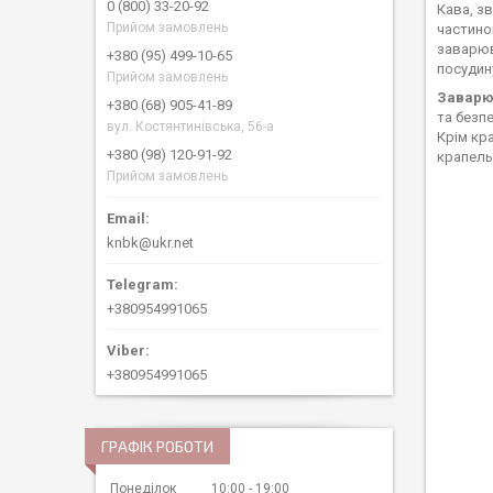
0 (800) 33-20-92
Кава, зв
Прийом замовлень
частино
заварюв
+380 (95) 499-10-65
посудин
Прийом замовлень
Заварюв
+380 (68) 905-41-89
та безп
вул. Костянтинівська, 56-а
Крім кр
+380 (98) 120-91-92
крапельн
Прийом замовлень
knbk@ukr.net
+380954991065
+380954991065
ГРАФІК РОБОТИ
Понеділок
10:00
19:00