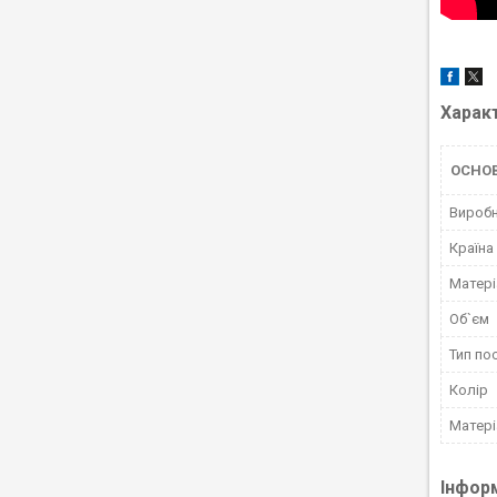
Харак
ОСНО
Вироб
Країна
Матері
Об`єм
Тип по
Колір
Матері
Інфор