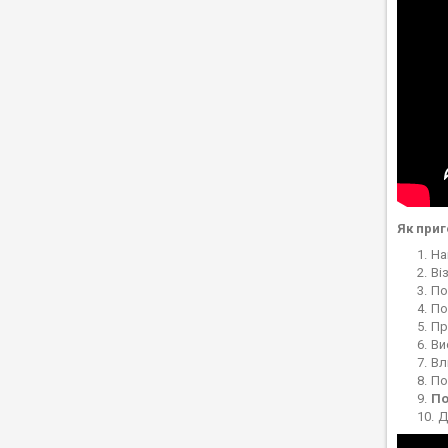
Як приг
На
Ві
По
По
Пр
Ви
Вл
По
По
Д