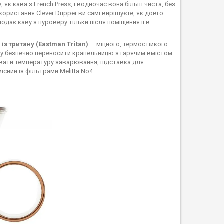
 як кава з French Press, і водночас вона більш чиста, без
ористання Clever Dripper ви самі вирішуєте, як довго
подає каву з пуроверу тільки після поміщення її в
із тритану (Eastman Tritan)
— міцного, термостійкого
огу безпечно переносити крапельницю з гарячим вмістом.
увати температуру заварювання, підставка для
існий із фільтрами Melitta No4.