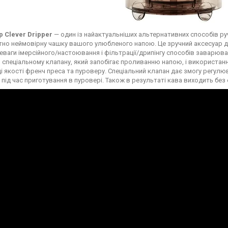
 Clever Dripper
— один із найактуальніших альтернативних способів р
но неймовірну чашку вашого улюбленого напою. Це зручний аксесуар д
реваги імерсійного/настоювання і фільтрації/дрипінгу способів заварюва
 спеціальному клапану, який запобігає проливанню напою, і використан
і якості френч преса та пуроверу. Спеціальний клапан дає змогу регулю
під час приготування в пуровері. Також в результаті кава виходить без о