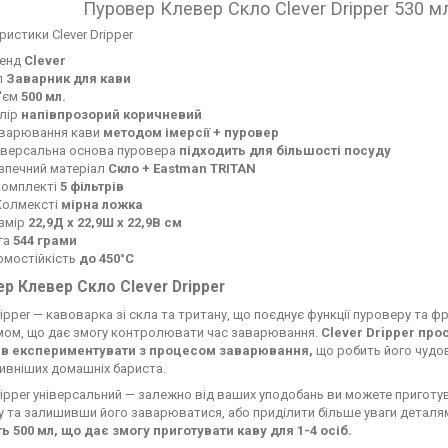
Пуровер Клевер Скло Clever Dripper 530 м
истики Clever Dripper
енд
Clever
п
Заварник для кави
'єм
500 мл.
лір
напівпрозорий коричневий
варювання кави
методом імерсії + пуровер
іверсальна основа пуровера
підходить для більшості посуду
зпечний матеріал
Скло + Eastman TRITAN
комплекті
5 фільтрів
Колмексті
мірна ложка
змір
22,9Д х 22,9Ш х 22,9В см
га
544 грами
рмостійкість
до 450°C
р Клевер Скло Clever Dripper
ripper — кавоварка зі скла та тритану, що поєднує функції пуроверу та ф
мом, що дає змогу контролювати час заварювання.
Clever Dripper про
ів експериментувати з процесом заварювання,
що робить його чудов
ивніших домашніх бариста.
Dripper універсальний — залежно від ваших уподобань ви можете пригот
у та залишивши його заварюватися, або приділити більше уваги деталям і
ть 500 мл, що дає змогу приготувати каву для 1-4 осіб.