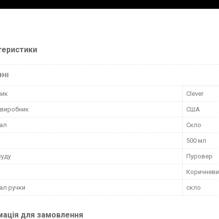
теристики
ВНІ
ник
Clever
 виробник
США
ал
Скло
500 мл
суду
Пуровер
Коричневи
ал ручки
скло
мація для замовлення