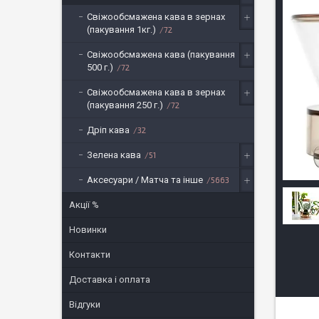
Свіжообсмажена кава в зернах
(пакування 1кг.)
72
Свіжообсмажена кава (пакування
500 г.)
72
Свіжообсмажена кава в зернах
(пакування 250 г.)
72
Дріп кава
32
Зелена кава
51
Аксесуари / Матча та інше
5663
Акції %
Новинки
Контакти
Доставка і оплата
Відгуки