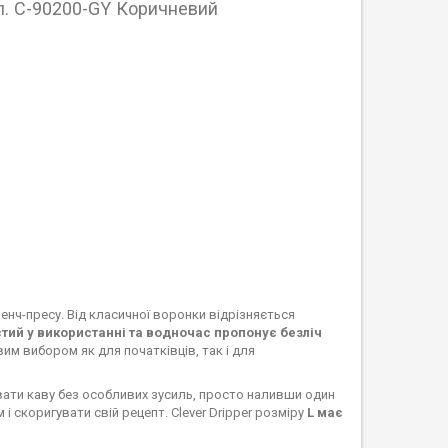
л. C-90200-GY Коричневий
ренч-пресу. Від класичної воронки відрізняється
стий у використанні та водночас пропонує безліч
им вибором як для початківців, так і для
увати каву без особливих зусиль, просто наливши один
 скоригувати свій рецепт. Clever Dripper розміру
L має