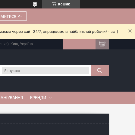
Кошик
митися <-
риймаємо через сайт 24/7, опрацюємо в найближчий робочий час ;)
нка), Київ, Україна
МАЖУВАННЯ
БРЕНДИ