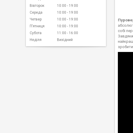
Вівторок
10:00
19:00
Середа
10:00
19:00
Четвер
10:00
19:00
Пуровер
абсолют
Пʼятниця
10:00
19:00
собі пе
Субота
11:00
16:00
Завдяки
Неділя
Вихідний
найкращ
зробити 