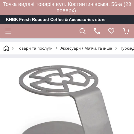
Точка видачі товарів вул. Костянтинівська, 56-а (2й
поверх)
KNBK Fresh Roasted Coffee & Accessories store
Товари та послуги
Аксесуари / Матча та інше
Турки/