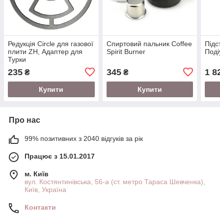
Редукція Circle для газової
Спиртовий пальник Coffee
Підс
плити ZH, Адаптер для
Spirit Burner
Поді
Турки
235
345
1 8
₴
₴
Купити
Купити
Про нас
99% позитивних з 2040 відгуків за рік
Працює з 15.01.2017
м. Київ
вул. Костянтинівська, 56-а (ст. метро Тараса Шевченка),
Київ, Україна
Контакти