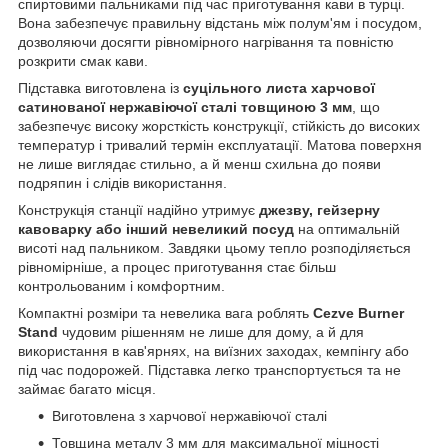
спиртовими пальниками під час приготування кави в турці.
Вона забезпечує правильну відстань між полум'ям і посудом,
дозволяючи досягти рівномірного нагрівання та повністю
розкрити смак кави.
Підставка виготовлена із
суцільного листа харчової
сатинованої нержавіючої сталі товщиною 3 мм
, що
забезпечує високу жорсткість конструкції, стійкість до високих
температур і тривалий термін експлуатації. Матова поверхня
не лише виглядає стильно, а й менш схильна до появи
подряпин і слідів використання.
Конструкція станції надійно утримує
джезву, гейзерну
кавоварку або інший невеликий посуд
на оптимальній
висоті над пальником. Завдяки цьому тепло розподіляється
рівномірніше, а процес приготування стає більш
контрольованим і комфортним.
Компактні розміри та невелика вага роблять
Cezve Burner
Stand
чудовим рішенням не лише для дому, а й для
використання в кав'ярнях, на виїзних заходах, кемпінгу або
під час подорожей. Підставка легко транспортується та не
займає багато місця.
Виготовлена з харчової нержавіючої сталі
Товщина металу 3 мм для максимальної міцності