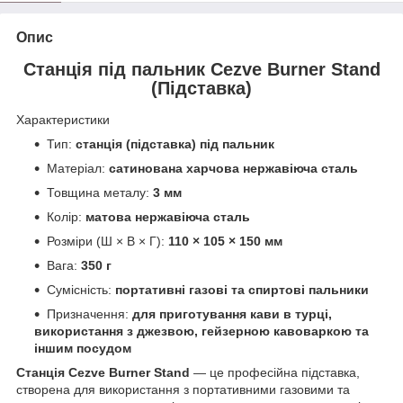
Опис
Станція під пальник Cezve Burner Stand
(Підставка)
Характеристики
Тип:
станція (підставка) під пальник
Матеріал:
сатинована харчова нержавіюча сталь
Товщина металу:
3 мм
Колір:
матова нержавіюча сталь
Розміри (Ш × В × Г):
110 × 105 × 150 мм
Вага:
350 г
Сумісність:
портативні газові та спиртові пальники
Призначення:
для приготування кави в турці,
використання з джезвою, гейзерною кавоваркою та
іншим посудом
Станція Cezve Burner Stand
— це професійна підставка,
створена для використання з портативними газовими та