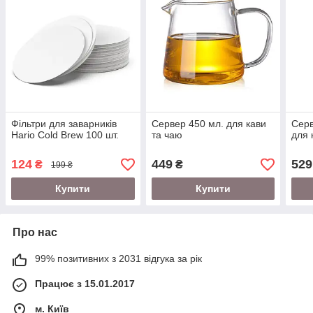
Фільтри для заварників
Сервер 450 мл. для кави
Серв
Hario Cold Brew 100 шт.
та чаю
для 
124
449
529
₴
₴
199 ₴
Купити
Купити
Про нас
99% позитивних з 2031 відгука за рік
Працює з 15.01.2017
м. Київ