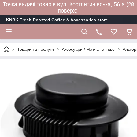
Точка видачі товарів вул. Костянтинівська, 56-а (2й
поверх)
KNBK Fresh Roasted Coffee & Accessories store
Товари та послуги
Аксесуари / Матча та інше
Альтер