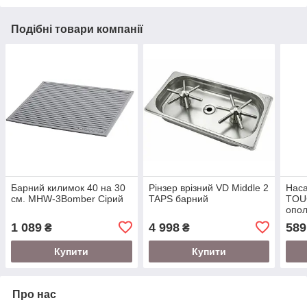
Подібні товари компанії
Барний килимок 40 на 30
Рінзер врізний VD Middle 2
Наса
см. MHW-3Bomber Сірий
TAPS барний
TOU
опол
1 089
4 998
589
₴
₴
Купити
Купити
Про нас