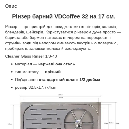
Опис
Рінзер барний VDCoffee 32 на 17 см.
Рінзер — це пристрій для швидкого миття пітчерів, келихів,
блендерів, шейкерів. Користуватися рінзером дуже просто —
бариста або бармен натискає пітчером на перехрестя і
струмінь води під напором омивають внутрішню поверхню,
прибирають залишки молока й охолоджують.
Cleaner Glass Rinser 1/3-40
матеріал —
нержавіюча сталь
тип монтажу —
врізний
Під'єднання
стандартний шланг 1/2 дюйма
розмір 32.5x17.7x4cm