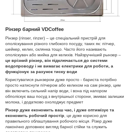
Рінзер барний VDCoffee
Рінзер (rinser, rinzer) – це спеціальний пристрій для
ополіскування різного глибокого посуду, таких як: пітчер,
шейкер, келих, склянка тощо. Часто його називають
ополіскувач або мийка для келихів. Найзручніший рынзер –
це врізний рінзер, він підключається до системи
водопроводу і не вимагає електрики для роботи, а
функціонує за рахунок тиску води
Користуватися рынзером дуже просто - бариста потрібно
просто натиснути пітчером або келихом на сам рінзер, цим
він включить сильний напір води, і вона під напором
обполіскує ваш посуд з внутрішньої сторони, змиває залишки
молока, і додатково охолоджує предмет
Рінзер дуже економить ваш час, і дуже оптимізує та
економить робочий простір
, це дуже корисно для
правильного облаштування робочого місця. Різер дуже
лаконічно доповнює вигляд барної стійки та служить