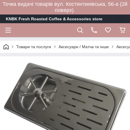
Точка видачі товарів вул. Костянтинівська, 56-а (2й
поверх)
KNBK Fresh Roasted Coffee & Accessories store
Товари та послуги
Аксесуари / Матча та інше
Аксесу