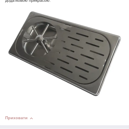
додатковою прикрасою.
Приховати