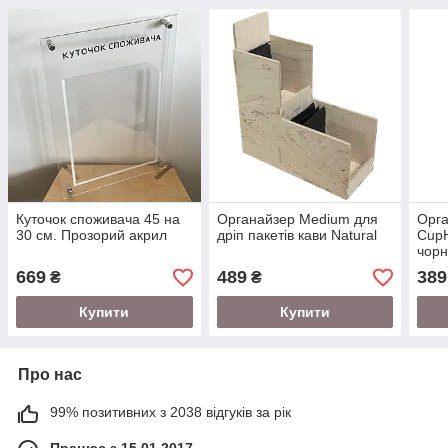
Куточок споживача 45 на
Органайзер Medium для
Орга
30 см. Прозорий акрил
дріп пакетів кави Natural
CupH
чорн
669
489
389
₴
₴
Купити
Купити
Про нас
99% позитивних з 2038 відгуків за рік