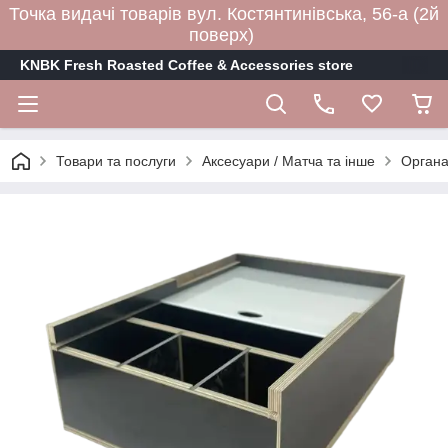
Точка видачі товарів вул. Костянтинівська, 56-а (2й
поверх)
KNBK Fresh Roasted Coffee & Accessories store
Товари та послуги
Аксесуари / Матча та інше
Органа