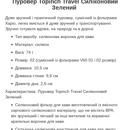
Пуровер Topinch Travel Силіконовий
Зелений
Дуже зручний і практичний пуровер, сумісний із фільтрами
Харіо, легко миється й дуже зручний у транспортуванні.
Зручно готувати вдома, на природі та в дорозі.
Тип виробу: силіконова воронка для кави.
Матеріал: силікон.
Вага: 74 г
Розмір: 02 (сумісний із фільтрами V60 01 і 02 розмір)
Довжина: 10,5 см
Довжина стінки: 9,6 см
Діаметр дна: 2,6 см
Характеристика: Пуровер Topinch Travel Силіконовий
Зелений
Силіконовий фільтр для кави виготовлений із якісного
харчового силіконового матеріалу, що не містить BPA,
він зручніший і легший за інші металеві та керамічні
крапельні воронки для кави.
Складана силіконова конструкція для кави дає змогу