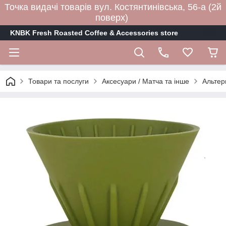
Точка видачі товарів вул. Костянтинівська, 56-а (2й
поверх)
KNBK Fresh Roasted Coffee & Accessories store
Товари та послуги
Аксесуари / Матча та інше
Альтер