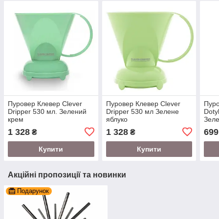
Пуровер Клевер Clever
Пуровер Клевер Clever
Пуро
Dripper 530 мл. Зелений
Dripper 530 мл Зелене
Doty
крем
яблуко
Зел
1 328
1 328
699
₴
₴
Купити
Купити
Акційні пропозиції та новинки
Подарунок