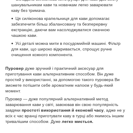
шанувальникам кави та новачкам легко заварювати
каву без тримача.
Ця силіконова крапельниця для кави допомагає
забезпечити більш збалансовану та безперервну
екстракцію, даючи вам насолоджуватися смачною
чашкою кави.
Усі деталі можна мити в посудомийній машині. Фільтр
для кави, що широко відкривається, спрощує ручне
очищення кожного компонента.
Пуровер
дуже зручний і практичний аксесуар для
приготування кави альтернативним способом. Він дуже
простий у використанні, за допомогою такого пуровера Ви
зможете потішити себе ароматним напоєм у будь-який
момент.
Пуровер — дуже популярний альтернативний метод
заварювання кави у світі, завоював він свою популярність
завдяки
простоті використання й економії часу
, адже не у
всіх є час вранці приготувати каву в турці або якимось іншим
тривалішим способом. Дуже
легко миється.