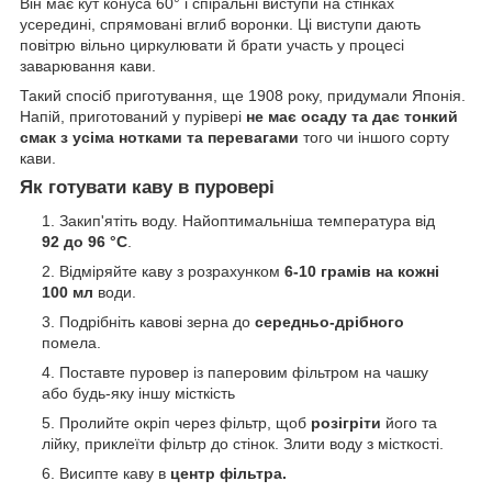
Він має кут конуса 60° і спіральні виступи на стінках
усередині, спрямовані вглиб воронки. Ці виступи дають
повітрю вільно циркулювати й брати участь у процесі
заварювання кави.
Такий спосіб приготування, ще 1908 року, придумали Японія.
Напій, приготований у пурівері
не має осаду та дає тонкий
смак з усіма нотками та перевагами
того чи іншого сорту
кави.
Як готувати каву в пуровері
Закип'ятіть воду. Найоптимальніша температура від
92 до 96 °C
.
Відміряйте каву з розрахунком
6-10 грамів на кожні
100 мл
води.
Подрібніть кавові зерна до
середньо-дрібного
помела.
Поставте пуровер із паперовим фільтром на чашку
або будь-яку іншу місткість
Пролийте окріп через фільтр, щоб
розігріти
його та
лійку, приклеїти фільтр до стінок. Злити воду з місткості.
Висипте каву в
центр фільтра.