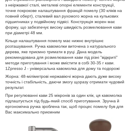
з неіржавкої сталі, металеві опорні елементи конструкції,
точне покрокове налаштування фракцій помелу (30 кліків на
повний оберт), сталевий вал рухомого жорна на кулькових
підшипниках у подвійному підвісі. Конструкція жорен має
форму, що забезпечує високу швидкість розмелювання кави
при діаметрі 48 мм.
Кільце налаштування помелу має нижнє внутрішнє
розташування. Ручка кавомолки виточена з натурального
дерева, яке приємно тримати в руці. Дана модель
рекомендована для розмелювання кави під різні "відкриті"
методи приготування і може вмістити в собі 30-35 г кави.
1Zpresso J - універсальна кавомолка для дому та подорожі
Жорна: 48-міліметрові нержавіючі жорна дають дуже високу
точність і стабільність, даючи змогу щоразу отримати чудовий
результат.
При регулюванні кави 25 мікронів за один клік, ця кавомолка
підлаштується під будь-який спосіб приготування. Зручна й
ергономічна ручка зроблена так, щоб процес помелу був для
Вас максимально приємним