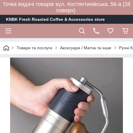
Точка видачі товарів вул. Костянтинівська, 56-а (2й
поверх)
KNBK Fresh Roasted Coffee & Accessories store
Товари та послуги
Аксесуари / Матча та інше
Ручні 