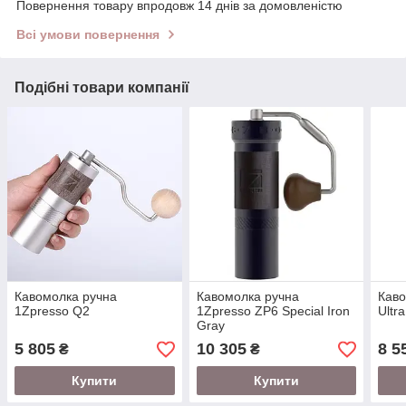
Повернення товару впродовж 14 днів за домовленістю
Всі умови повернення
Подібні товари компанії
Кавомолка ручна
Кавомолка ручна
Каво
1Zpresso Q2
1Zpresso ZP6 Special Iron
Ultr
Gray
5 805
10 305
8 5
₴
₴
Купити
Купити