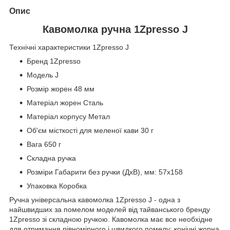
Опис
Кавомолка ручна 1Zpresso J
Технічні характеристики 1Zpresso J
Бренд 1Zpresso
Модель J
Розмір жорен 48 мм
Матеріал жорен Сталь
Матеріал корпусу Метал
Об'єм місткості для меленої кави 30 г
Вага 650 г
Складна ручка
Розміри Габарити без ручки (ДхВ), мм: 57x158
Упаковка Коробка
Ручна універсальна кавомолка 1Zpresso J - одна з
найшвидших за помелом моделей від тайванського бренду
1Zpresso зі складною ручкою. Кавомолка має все необхідне
для отримання рівномірного і швидкого помелу: конічні жорна