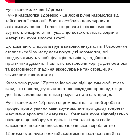
Ручні кавомолки від 1Zpresso
Ручна кавомолка 1Zpresso - це якісні ручні кавомолки від
тайванської компанії. Бренд особливо популярний в
азіатському регіоні. Головні переваги їхніх кавомолок -
зручність використання, увага до деталей, якість збірки й
матеріали дуже високої якості.
Цю компанію створила група кавових ентузіастів. Розробники
ставлять собі за мету дати покупцеві кавомолки, які
поєднуватимуть у собі функціональність, надійність і
практичний дизайн. Повністю металевий корпус для безпеки
та довговічності (падіння аксесуара не так страшні, як
звичайним кавомолкам)
Кавомолка ручна 1Zpresso ідеально підійде тим любителям
кави, хто насолоджується кожною секундою процесу, якщо
для Вас важливий не тільки результат, а й сам процес.
Ручні кавомолки 1Zpresso спрямовані на те, щоб зробити
процес приготування кави зручним, але при цьому зберегти
максимум аромату і смаку кави. Компанія дуже відповідально
підходить до вибору матеріалів і технології для своїх
кавомолок, постійно вдосконалюючи своє виробництво.
1Zpresso має дуже великий асортимент, розрахований на