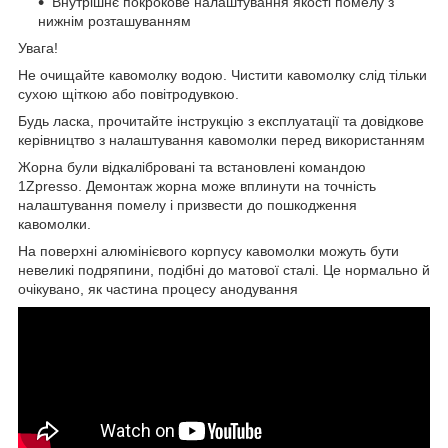
Внутрішнє покрокове налаштування якості помелу з
нижнім розташуванням
Увага!
Не очищайте кавомолку водою. Чистити кавомолку слід тільки
сухою щіткою або повітродувкою.
Будь ласка, прочитайте інструкцію з експлуатації та довідкове
керівництво з налаштування кавомолки перед використанням
Жорна були відкалібровані та встановлені командою
1Zpresso. Демонтаж жорна може вплинути на точність
налаштування помелу і призвести до пошкодження
кавомолки.
На поверхні алюмінієвого корпусу кавомолки можуть бути
невеликі подряпини, подібні до матової сталі. Це нормально й
очікувано, як частина процесу анодування