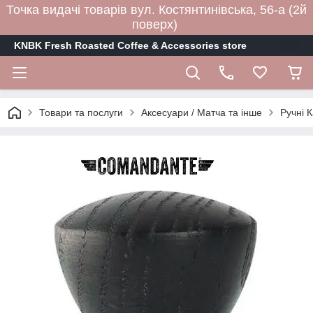
Точка видачі товарів вул. Костянтинівська, 56-а (2й
поверх)
KNBK Fresh Roasted Coffee & Accessories store
Товари та послуги
Аксесуари / Матча та інше
Ручні 