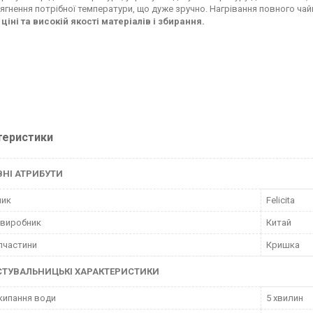
сягнення потрібної температури, що дуже зручно. Нагрівання повного чай
 ціні та високій якості матеріалів і збирання.
теристики
НІ АТРИБУТИ
ник
Felicita
 виробник
Китай
пчастини
Кришка
СТУВАЛЬНИЦЬКІ ХАРАКТЕРИСТИКИ
кипання води
5 хвилин