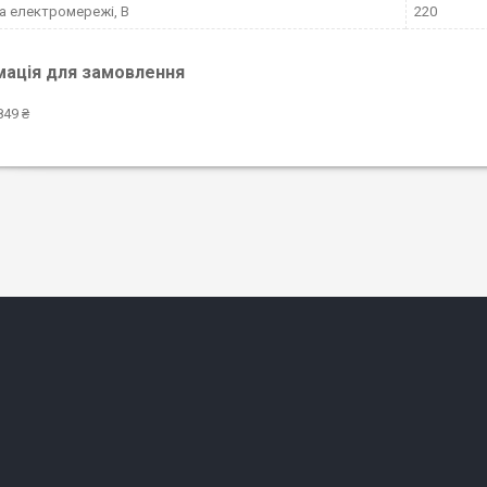
а електромережі, В
220
мація для замовлення
849 ₴