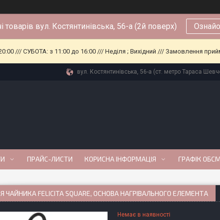
і товарів вул. Костянтинівська, 56-а (2й поверх)
Ознайо
0:00 /// СУБОТА: з 11:00 до 16:00 /// Неділя ; Вихідний /// Замовлення п
вул. Костянтинівська, 56-а (ст. метро Тараса Шевче
ГИ
ПРАЙС-ЛИСТИ
КОРИСНА ІНФОРМАЦІЯ
ГРАФІК ОБС
Я ЧАЙНИКА FELICITA SQUARE, ОСНОВА НАГРІВАЛЬНОГО ЕЛЕМЕНТА
Немає в наявності