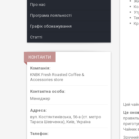
Жи
Про нас
Ко
Ут
Програма лояльності
Те
Кр
Графік обсмажування
Статті
КОНТАКТИ
KNBK Fresh Roasted Coffee &
Accessories store
Менеджер
Цей чай
Це онов
вул. Костянтинівська, 56-а (ст. метро
правиль
Тараса Шевченка), Київ, Україна
приготу
Чайник 
Зручний