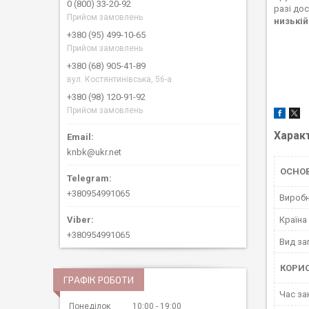
0 (800) 33-20-92
разі до
Прийом замовлень
низькій
+380 (95) 499-10-65
Прийом замовлень
+380 (68) 905-41-89
вул. Костянтинівська, 56-а
+380 (98) 120-91-92
Прийом замовлень
Харак
knbk@ukr.net
ОСНОВ
+380954991065
Вироб
Країна
+380954991065
Вид за
КОРИ
ГРАФІК РОБОТИ
Час за
Понеділок
10:00
19:00