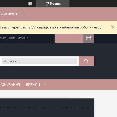
Кошик
митися <-
риймаємо через сайт 24/7, опрацюємо в найближчий робочий час ;)
нка), Київ, Україна
МАЖУВАННЯ
БРЕНДИ