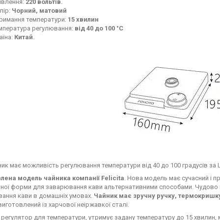
влення:
220 вольтів.
лір:
Чорний, матовий
римання температури:
15 хвилин
мпература регулювання:
від 40 до 100 °C
аїна:
Китай.
ник має можливість регулювання температури від 40 до 100 градусів за 
лена модель чайника компанії Felicitа
. Нова модель має сучасний і п
ної форми для заварювання кави альтернативними способами. Чудово пі
вання кави в домашніх умовах.
Чайник має зручну ручку, термокришку 
виготовлений із харчової неіржавкої сталі.
 регулятор для температури, утримує задану температуру до 15 хвилин, м