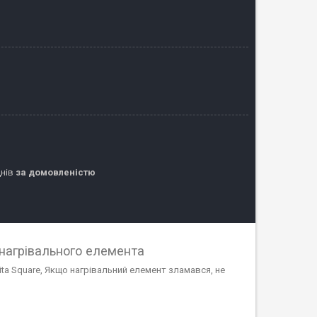
днів
за домовленістю
а нагрівального елемента
cita Square, Якщо нагрівальний елемент зламався, не