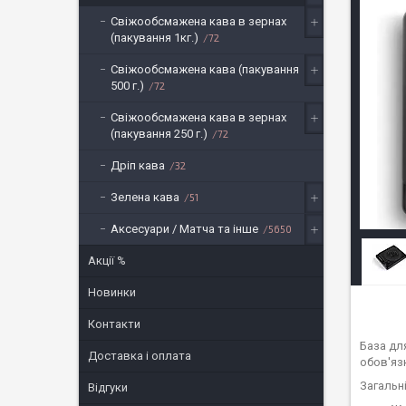
Свіжообсмажена кава в зернах
(пакування 1кг.)
72
Свіжообсмажена кава (пакування
500 г.)
72
Свіжообсмажена кава в зернах
(пакування 250 г.)
72
Дріп кава
32
Зелена кава
51
Аксесуари / Матча та інше
5650
Акції %
Новинки
Контакти
База для
Доставка і оплата
обов'яз
Загальн
Відгуки