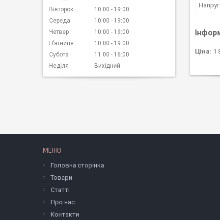
Напруг
Вівторок
10:00
19:00
Середа
10:00
19:00
Інфор
Четвер
10:00
19:00
Пʼятниця
10:00
19:00
Ціна:
1 
Субота
11:00
16:00
Неділя
Вихідний
МЕНЮ
Головна сторінка
Товари
Статті
Про нас
Контакти