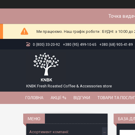
Точка видач
Ми працюємо. Наш графік роботи : БУДНІ: з 10:00 до 2
0 (800) 33-20-92
+380 (95) 499-10-65
+380 (68) 905-41-89
KNBK Fresh Roasted Coffee & Accessories store
ГОЛОВНА
АКЦІЇ %
ВІДГУКИ
ТОВАРИ ТА ПОСЛУ
БАЗА ДЛ
Асортимент компанії: