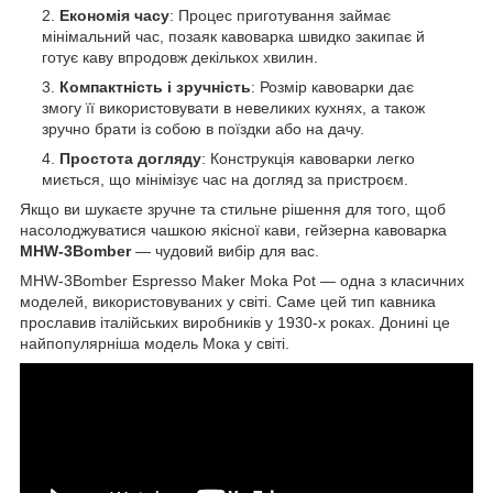
Економія часу
: Процес приготування займає
мінімальний час, позаяк кавоварка швидко закипає й
готує каву впродовж декількох хвилин.
Компактність і зручність
: Розмір кавоварки дає
змогу її використовувати в невеликих кухнях, а також
зручно брати із собою в поїздки або на дачу.
Простота догляду
: Конструкція кавоварки легко
миється, що мінімізує час на догляд за пристроєм.
Якщо ви шукаєте зручне та стильне рішення для того, щоб
насолоджуватися чашкою якісної кави, гейзерна кавоварка
MHW-3Bomber
— чудовий вибір для вас.
MHW-3Bomber Espresso Maker Moka Pot — одна з класичних
моделей, використовуваних у світі. Саме цей тип кавника
прославив італійських виробників у 1930-х роках. Донині це
найпопулярніша модель Мока у світі.