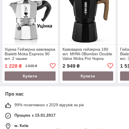
Уцінка Гейзерна кавоварка
Кавоварка гейзерна 180
Гейз
Bialetti Moka Express 90
мл. MHW-3Bomber Double
Bial
мл. 2 чашки
Valve Moka Pot Чорна
мл. 
1 228
2 949
1 5
₴
₴
1 535 ₴
Купити
Купити
Про нас
99% позитивних з 2029 відгуків за рік
Працює з 15.01.2017
м. Київ