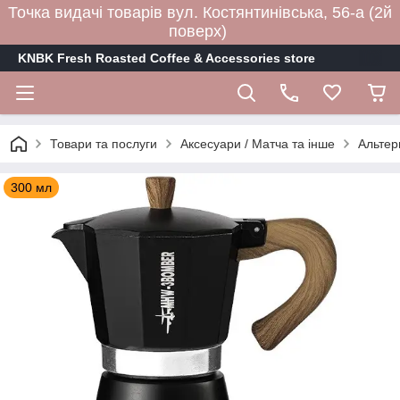
Точка видачі товарів вул. Костянтинівська, 56-а (2й
поверх)
KNBK Fresh Roasted Coffee & Accessories store
Товари та послуги
Аксесуари / Матча та інше
Альтер
300 мл