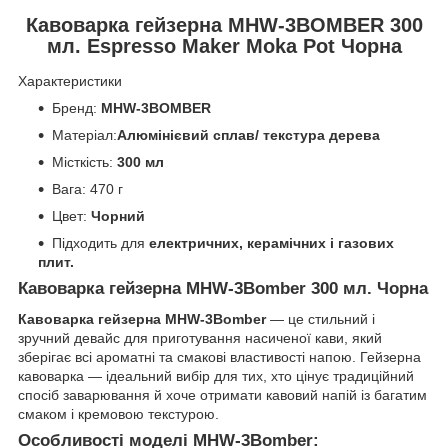
Кавоварка гейзерна MHW-3BOMBER 300
мл. Espresso Maker Moka Pot Чорна
Характеристики
Бренд:
MHW-3BOMBER
Матеріал:
Алюмінієвий сплав/ текстура дерева
Місткість:
300 мл
Вага: 470 г
Цвет:
Чорний
Підходить для
електричних, керамічних і газових
плит.
Кавоварка гейзерна MHW-3Bomber 300 мл. Чорна
Кавоварка гейзерна MHW-3Bomber
— це стильний і
зручний девайс для приготування насиченої кави, який
зберігає всі ароматні та смакові властивості напою. Гейзерна
кавоварка — ідеальний вибір для тих, хто цінує традиційний
спосіб заварювання й хоче отримати кавовий напій із багатим
смаком і кремовою текстурою.
Особливості моделі MHW-3Bomber: