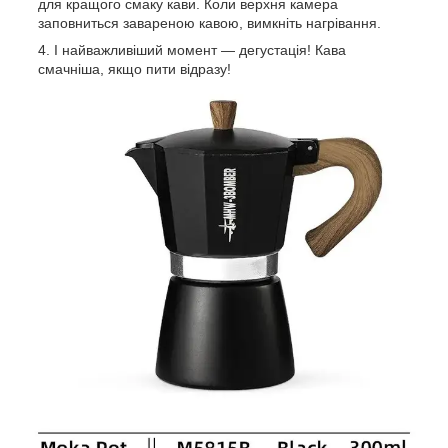
для кращого смаку кави. Коли верхня камера
заповниться завареною кавою, вимкніть нагрівання.
І найважливіший момент — дегустація! Кава
смачніша, якщо пити відразу!