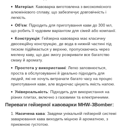
Матеріал
: Кавоварка виготовлена з високоякісного
алюмінієвого сплаву, що забезпечує довговічність і
легкість.
Об'єм
: Підходить для приготування кави до 300 мл,
що робить її чудовим варіантом для сімей або компанії.
Конструкція
: Гейзерна кавоварка має класичну
двосекційну конструкцію, де вода в нижній частині під
тиском підіймається у верхню, пропускаючись через
мелену каву, що дає змогу розкривати все багатство
смаку й аромату.
Простота у використанні
: Легко заповнюється,
проста в обслуговуванні й ідеально підходить для
людей, які не хочуть витрачати багато часу на процес
приготування кави, але водночас цінують якість напою.
Універсальність
: Підходить для використання на
різних плитах, включно з газовими та електричними.
Переваги гейзерної кавоварки MHW-3Bomber:
Насичена кава
: Завдяки унікальній гейзерній системі
заварювання кава виходить міцною й ароматною, з
приємною густотою.