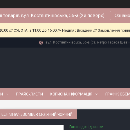
і товарів вул. Костянтинівська, 56-а (2й поверх)
Ознайо
0:00 /// СУБОТА: з 11:00 до 16:00 /// Неділя ; Вихідний /// Замовлення п
вул. Костянтинівська, 56-а (ст. метро Тараса Шевче
ГИ
ПРАЙС-ЛИСТИ
КОРИСНА ІНФОРМАЦІЯ
ГРАФІК ОБС
Р ELF MHW-3BOMBER СКЛЯНИЙ ЧОРНИЙ
Готово до відправки