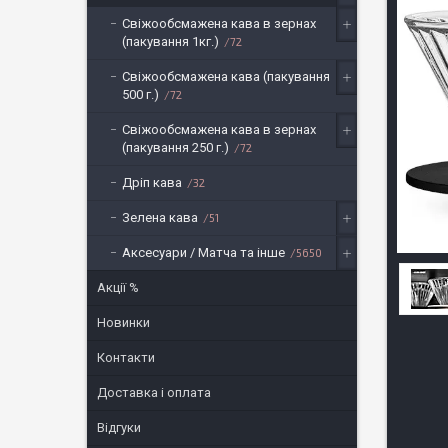
Свіжообсмажена кава в зернах
(пакування 1кг.)
72
Свіжообсмажена кава (пакування
500 г.)
72
Свіжообсмажена кава в зернах
(пакування 250 г.)
72
Дріп кава
32
Зелена кава
51
Аксесуари / Матча та інше
5650
Акції %
Новинки
Контакти
Доставка і оплата
Відгуки