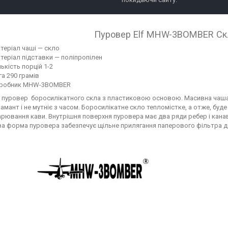
Пуровер Elf MHW-3BOMBER Ск
теріал чаші — скло
теріал підставки — поліпропілен
лькість порцій 1-2
га 290 грамів
робник MHW-3BOMBER
 пуровер боросилікатного скла з пластиковою основою. Масивна чаша 
іамант і не мутніє з часом. Боросилікатне скло тепломістке, а отже, бу
арювання кави. Внутрішня поверхня пуровера має два ряди ребер і канав
а форма пуровера забезпечує щільне прилягання паперового фільтра до 