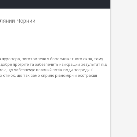
ляний Чорний
пуровера, виготовлена з боросилікатного скла, тому
де добре прогріте та забезпечить найкращий результат під
ок, що забезпечує плавний потік води всередині.
стінок, що так само сприяє рівномірній екстракції