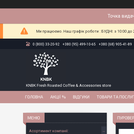
Точка видач
Ми працюємо. Наш графік роботи : БУДНІ: з 10:00 до 2
0 (800) 33-20-92
+380 (95) 499-10-65
+380 (68) 905-41-89
KNBK Fresh Roasted Coffee & Accessories store
ГОЛОВНА
АКЦІЇ %
ВІДГУКИ
ТОВАРИ ТА ПОСЛУ
ПУРОВЕ
Асортимент компанії: