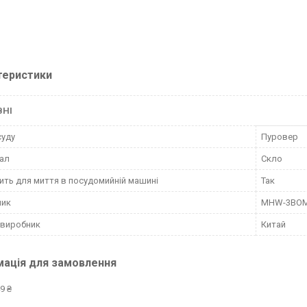
теристики
ВНІ
суду
Пуровер
ал
Скло
ить для миття в посудомийній машині
Так
ник
MHW-3BO
 виробник
Китай
мація для замовлення
9 ₴