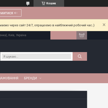
Кошик
митися <-
риймаємо через сайт 24/7, опрацюємо в найближчий робочий час ;)
нка), Київ, Україна
МАЖУВАННЯ
БРЕНДИ