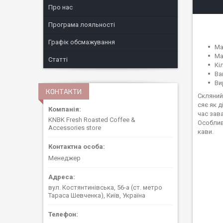
Про нас
Програма лояльності
Графік обсмажування
Ма
Ма
Статті
Кі
Ва
Ви
КОНТАКТИ
Скляний
сяє як д
час зав
KNBK Fresh Roasted Coffee &
Особлив
Accessories store
кави.
Менеджер
вул. Костянтинівська, 56-а (ст. метро
Тараса Шевченка), Київ, Україна