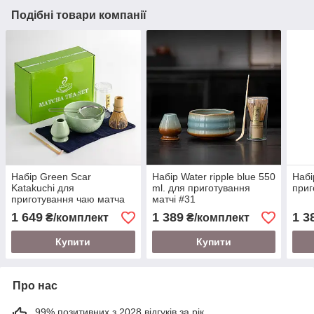
Подібні товари компанії
Набір Green Scar
Набір Water ripple blue 550
Набі
Katakuchi для
ml. для приготування
приг
приготування чаю матча
матчі #31
#73 на 6 предметів
1 649
1 389
1 3
₴/комплект
₴/комплект
Купити
Купити
Про нас
99% позитивних з 2028 відгуків за рік