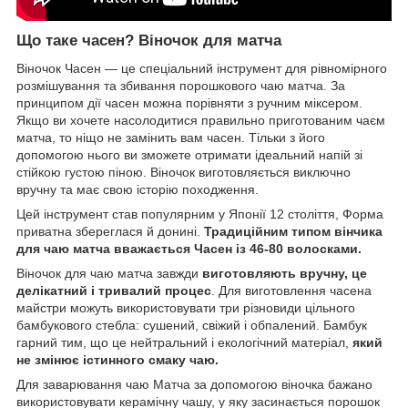
Що таке часен? Віночок для матча
Віночок Часен — це спеціальний інструмент для рівномірного
розмішування та збивання порошкового чаю матча. За
принципом дії часен можна порівняти з ручним міксером.
Якщо ви хочете насолодитися правильно приготованим чаєм
матча, то ніщо не замінить вам часен. Тільки з його
допомогою нього ви зможете отримати ідеальний напій зі
стійкою густою піною. Віночок виготовляється виключно
вручну та має свою історію походження.
Цей інструмент став популярним у Японії 12 століття, Форма
приватна збереглася й донині.
Традиційним типом вінчика
для чаю матча вважається Часен із 46-80 волосками.
Віночок для чаю матча завжди
виготовляють вручну, це
делікатний і тривалий процес
. Для виготовлення часена
майстри можуть використовувати три різновиди цільного
бамбукового стебла: сушений, свіжий і обпалений. Бамбук
гарний тим, що це нейтральний і екологічний матеріал,
який
не змінює істинного смаку чаю.
Для заварювання чаю Матча за допомогою віночка бажано
використовувати керамічну чашу, у яку засинається порошок