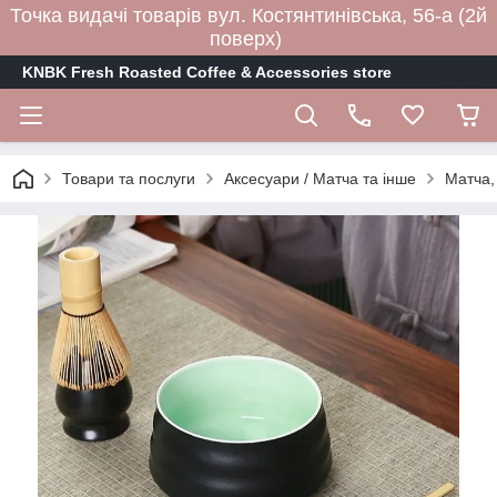
Точка видачі товарів вул. Костянтинівська, 56-а (2й
поверх)
KNBK Fresh Roasted Coffee & Accessories store
Товари та послуги
Аксесуари / Матча та інше
Матча, 