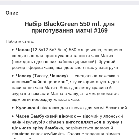
Опис
Набір BlackGreen 550 ml. для
приготування матчі #169
Набір містить:
Чаван (
12.5x12.5x7.5cm) 550 мл це чаша, створена
спеціально для приготування та пиття чаю Матча
(підходить і для інших чайних церемоній). Зручний
розмір і форма чаші, яка ідеально лягає у ваші руки
Часаку
(Тясаку,
Чашаку
) — спеціальна ложечка з
японської чайної церемонії, яку використовують для
насипання чаю Матча. Вона дає змогу красиво й
акуратно викласти Матча в чашу, а також допомагає
відміряти необхідну кількість чаю.
Кусенаоші
підставка для віночка для матчі Блакитний
Часен Бамбуковий віночок
— відомий у японській
чайній культурі як
chasen виготовляється в ручну з
цільного зрізу бамбука,
розрізняється довгою й
кількістю ланок «зубчиків». Головне завдання вінчика —