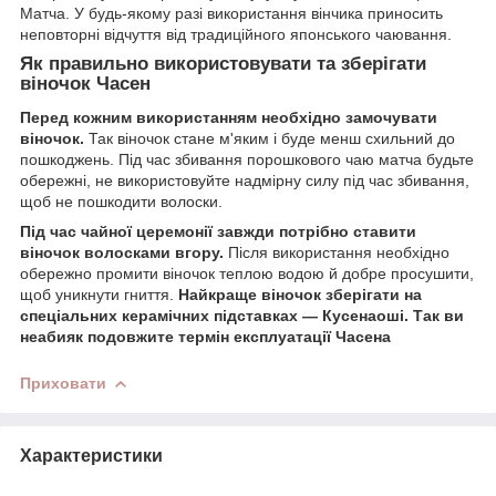
Матча. У будь-якому разі використання вінчика приносить
неповторні відчуття від традиційного японського чаювання.
Як правильно використовувати та зберігати
віночок Часен
Перед кожним використанням необхідно замочувати
віночок.
Так віночок стане м'яким і буде менш схильний до
пошкоджень. Під час збивання порошкового чаю матча будьте
обережні, не використовуйте надмірну силу під час збивання,
щоб не пошкодити волоски.
Під час чайної церемонії завжди потрібно ставити
віночок волосками вгору.
Після використання необхідно
обережно промити віночок теплою водою й добре просушити,
щоб уникнути гниття.
Найкраще віночок зберігати на
спеціальних керамічних підставках — Кусенаоші. Так ви
неабияк подовжите термін експлуатації Часена
Приховати
Характеристики