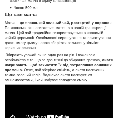
збити чай матча в єдину консистенцію
Чаван 500 мл
Що таке матча
Матча –
це японський зелений чай, розтертий у порошок
.
По-японськи він називається маття, а в нашій транскрипції
матча. Цей чай традиційно використовується в японській
чайній церемонії. Особливості вирощування та приготування
дають змогу цьому напою зберігати величезну кількість
корисних речовин.
Збирають урожай лише один раз на рік. І важливою
особливістю є те, що за два тижні до збирання врожаю,
листя
накривають, щоб захистити їх від потрапляння сонячних
променів.
Отже, чай зберігає свіжість, а листя насичений
темно-зелений колір. Водночас листя насичується
амінокислотами, і чай набуває солодкого смаку.