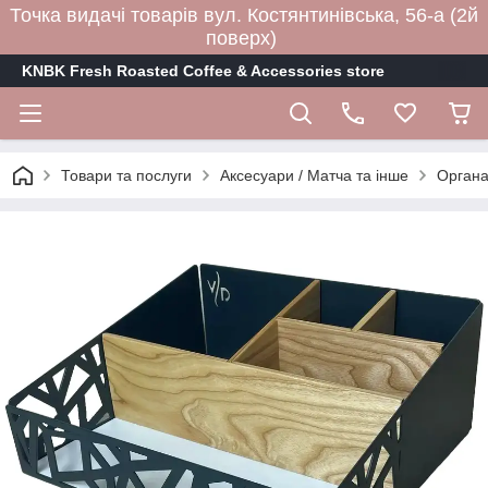
Точка видачі товарів вул. Костянтинівська, 56-а (2й
поверх)
KNBK Fresh Roasted Coffee & Accessories store
Товари та послуги
Аксесуари / Матча та інше
Органа