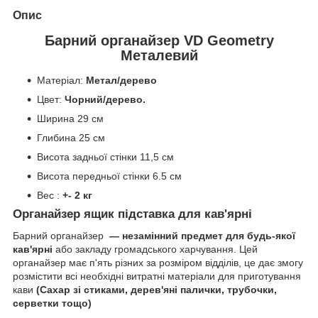
Опис
Барний органайзер VD Geometry
Металевий
Матеріал:
Метал/дерево
Цвет:
Чорний/дерево.
Ширина 29 см
Глибина 25 см
Висота задньої стінки 11,5 см
Висота передньої стінки 6.5 см
Вес :
+- 2 кг
Органайзер ящик підставка для кав'ярні
Барний органайзер
— незамінний предмет для будь-якої
кав'ярні
або закладу громадського харчування. Цей
органайзер має п'ять різних за розміром відділів, це дає змогу
розмістити всі необхідні витратні матеріали для приготування
кави
(Сахар зі стиками, дерев'яні палички, трубочки,
серветки тощо)