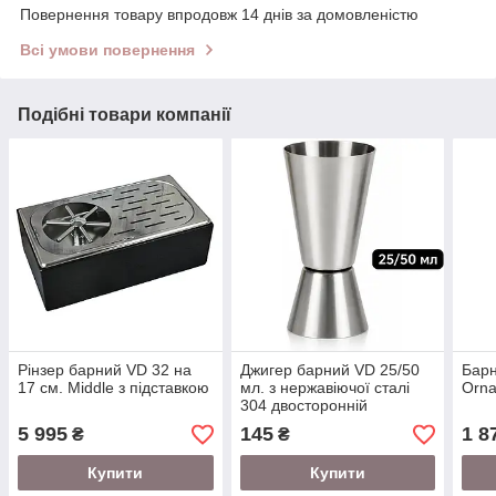
Повернення товару впродовж 14 днів за домовленістю
Всі умови повернення
Подібні товари компанії
Рінзер барний VD 32 на
Джигер барний VD 25/50
Барн
17 см. Middle з підставкою
мл. з нержавіючої сталі
Orn
304 двосторонній
5 995
145
1 8
₴
₴
Купити
Купити