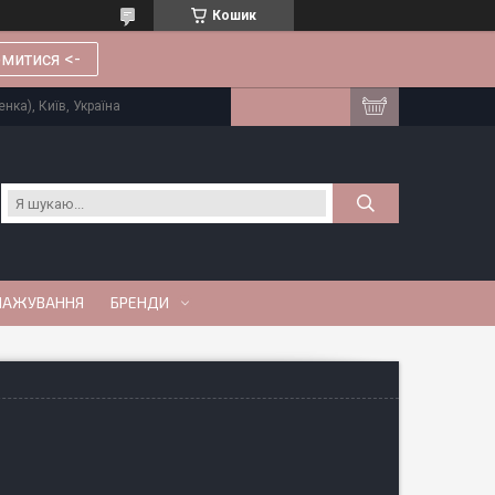
Кошик
митися <-
нка), Київ, Україна
МАЖУВАННЯ
БРЕНДИ