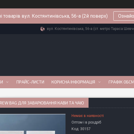
і товарів вул. Костянтинівська, 56-а (2й поверх)
Ознайо
вул. Костянтинівська, 56-а (ст. метро Тараса Шевче
ГИ
ПРАЙС-ЛИСТИ
КОРИСНА ІНФОРМАЦІЯ
ГРАФІК ОБС
BREW BAG ДЛЯ ЗАВАРЮВАННЯ КАВИ ТА ЧАЮ
Немає в наявності
Оптом і в роздріб
Код:
30157