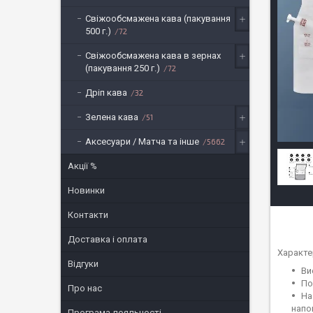
Свіжообсмажена кава (пакування
500 г.)
72
Свіжообсмажена кава в зернах
(пакування 250 г.)
72
Дріп кава
32
Зелена кава
51
Аксесуари / Матча та інше
5662
Акції %
Новинки
Контакти
Доставка і оплата
Характе
Відгуки
Ви
По
Про нас
На
напо
Програма лояльності