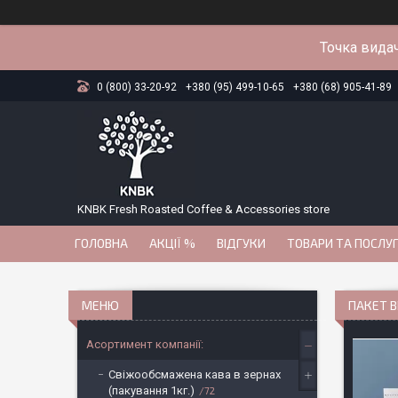
Точка видач
0 (800) 33-20-92
+380 (95) 499-10-65
+380 (68) 905-41-89
KNBK Fresh Roasted Coffee & Accessories store
ГОЛОВНА
АКЦІЇ %
ВІДГУКИ
ТОВАРИ ТА ПОСЛУ
ПАКЕТ 
Асортимент компанії:
Свіжообсмажена кава в зернах
(пакування 1кг.)
72