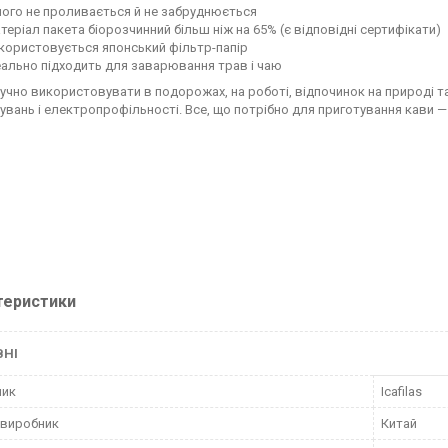
чого не проливається й не забруднюється
теріал пакета біорозчинний більш ніж на 65% (є відповідні сертифікати)
користовується японський фільтр-папір
еально підходить для заварювання трав і чаю
учно використовувати в подорожах, на роботі, відпочинок на природі та
увань і електропрофільності. Все, що потрібно для приготування кави —
теристики
ВНІ
ник
Icafilas
 виробник
Китай