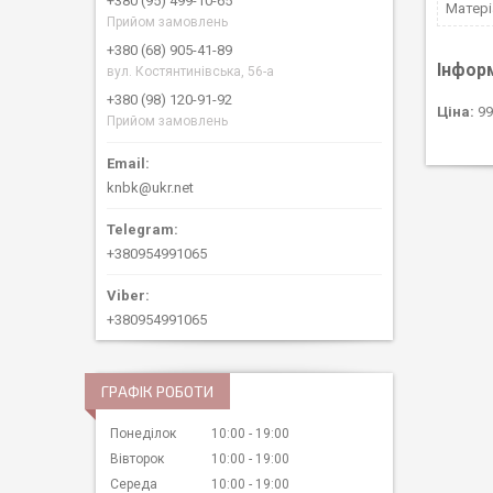
+380 (95) 499-10-65
Матері
Прийом замовлень
+380 (68) 905-41-89
Інфор
вул. Костянтинівська, 56-а
+380 (98) 120-91-92
Ціна:
99
Прийом замовлень
knbk@ukr.net
+380954991065
+380954991065
ГРАФІК РОБОТИ
Понеділок
10:00
19:00
Вівторок
10:00
19:00
Середа
10:00
19:00