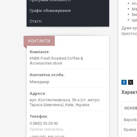
Ні
Ма
Графік обсмажування
Ви
Ід
Статті
Дуже зр
пристос
КОНТАКТИ
KNBK Fresh Roasted Coffee &
Accessories store
Менеджер
Харак
вул. Костянтинівська, 56-а (ст. метро
Тараса Шевченка), Київ, Україна
ОСНО
Вироб
0 (800) 33-20-92
Країна
Прийом замовлень