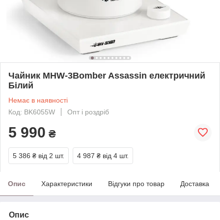
Чайник MHW-3Bomber Assassin електричний
Білий
Немає в наявності
Код: BK6055W
Опт і роздріб
5 990
₴
5 386 ₴
від 2 шт.
4 987 ₴
від 4 шт.
Опис
Характеристики
Відгуки про товар
Доставка
Опис