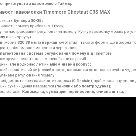
о приготувати з кавомолкою Таймор
ивості кавомолки Timemore Chestnut C3S MAX
сткість
бункера 30-35 г
идкість помелу приблизно 1 г/сек;
учне настроювання регулювання помелу. Ручну кавомолку можна регу
елу
(низ корпусу).
ві жорна
S2C 38 мм із нержавіючої сталі
, такої ж форми, що й жорна т
ко та рівномірно змалювати зерна кави;
патентована система регулювання помелу
від Timemore
же зручна ємкість для змеленої кави на різьбі
цний, але водночас легкий
алюмінієвий корпус;
рний і практичний рифлений корпус, кавомолка не ковзає в руці та чудов
упеневе регулювання помелу.
 слід молоти каву на закритих жорнах (0-5 кліків), щоб жорна слугували 
льки сухе чищення кавомолки
(пензлик або повітродувка);
мплектація:
Кавомолка, сумка для перенесення, очисна щітка;