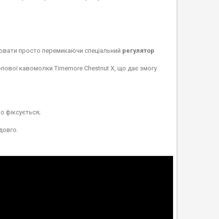
лювати просто перемикаючи спеціальний
регулятор
опової кавомолки Timemore Chestnut X, що дає змогу
о фіксується;
довго.