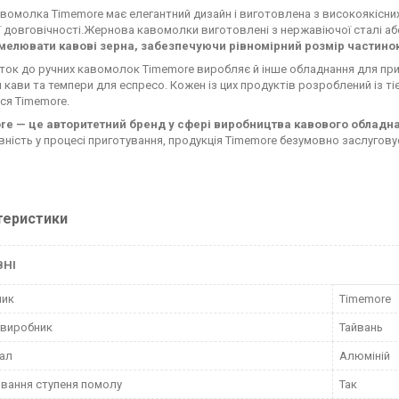
авомолка Timemore має елегантний дизайн і виготовлена з високоякісних 
її довговічності.Жернова кавомолки виготовлені з нержавіючої сталі аб
мелювати кавові зерна, забезпечуючи рівномірний розмір частинок
ток до ручних кавомолок Timemore виробляє й інше обладнання для при
я кави та темпери для еспресо. Кожен із цих продуктів розроблений із ті
ся Timemore.
re — це авторитетний бренд у сфері виробництва кавового обладн
вність у процесі приготування, продукція Timemore безумовно заслуговує
теристики
ВНІ
ник
Timemore
 виробник
Тайвань
ал
Алюміній
вання ступеня помолу
Так