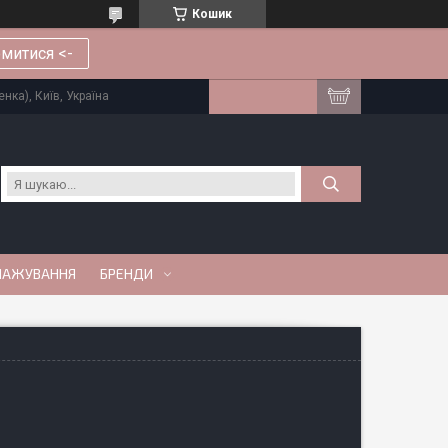
Кошик
митися <-
нка), Київ, Україна
МАЖУВАННЯ
БРЕНДИ