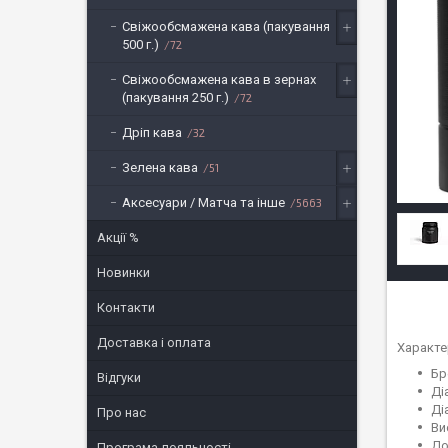
Свіжообсмажена кава (пакування
500 г.)
72
Свіжообсмажена кава в зернах
(пакування 250 г.)
72
Дріп кава
32
Зелена кава
51
Аксесуари / Матча та інше
5663
Акції %
Новинки
Контакти
Доставка і оплата
Характе
Бр
Відгуки
Ді
Ді
Про нас
Ви
До
Програма лояльності