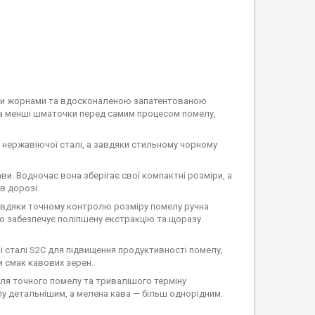
ми жорнами та вдосконаленою запатентованою
 на менші шматочки перед самим процесом помелу,
з нержавіючої сталі, а завдяки стильному чорному
ви. Водночас вона зберігає свої компактні розміри, а
в дорозі.
авдяки точному контролю розміру помелу ручна
о забезпечує поліпшену екстракцію та щоразу
 сталі S2C для підвищення продуктивності помелу,
и смак кавових зерен.
ля точного помелу та тривалішого терміну
лу детальнішим, а мелена кава — більш однорідним.