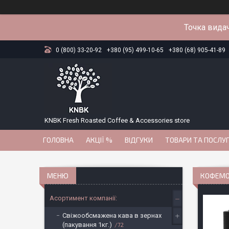
Точка видач
0 (800) 33-20-92
+380 (95) 499-10-65
+380 (68) 905-41-89
KNBK Fresh Roasted Coffee & Accessories store
ГОЛОВНА
АКЦІЇ %
ВІДГУКИ
ТОВАРИ ТА ПОСЛУ
КОФЕМО
Асортимент компанії:
Свіжообсмажена кава в зернах
(пакування 1кг.)
72