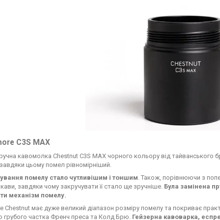
ore C3S MAX
ручна кавомолка Chestnut C3S MAX чорного кольору від тайванського бр
 завдяки цьому помел рівномірніший.
ування помелу стало чутливішим і тоншим
. Також, порівнюючи з поп
 кави, завдяки чому закручувати її стало ще зручніше.
Була замінена пр
ти механізм помелу.
e Chestnut має дуже великий діапазон розміру помелу та покриває практ
до грубого частка Френч преса та Колд Брю.
Гейзерна кавоварка, еспре