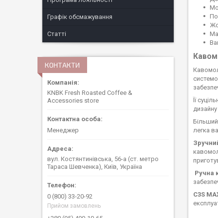
М
По
Графік обсмажування
Ж
Ма
Статті
Ва
Кавом
КОНТАКТИ
Кавомол
системо
забезпе
KNBK Fresh Roasted Coffee &
Її суці
Accessories store
дизайну
Більший
легка в
Менеджер
Зручни
кавомол
вул. Костянтинівська, 56-а (ст. метро
приготу
Тараса Шевченка), Київ, Україна
Ручна 
забезпе
C3S MAX
0 (800) 33-20-92
експлуа
Прийом замовлень