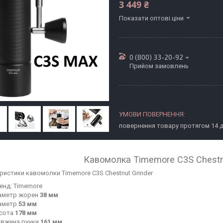
3 449 ₴
Показати оптові ціни
0 (800) 33-20-92
Прийом замовлень
повернення товару протягом 14 
Кавомолка Timemore C3S Chestnu
ристики кавомолки Timemore C3S Chestnut Grinder
енд: Timemore
аметр жорен
38 мм
аметр
53 мм
сота
178 мм
вжина ручки
161 мм