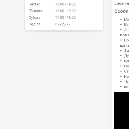
спокійн
Четвер
10:00
19:00
Пʼятниця
10:00
19:00
Особл
Субота
11:00
16:00
Мі
Неділя
Вихідний
Шв
Зр
пом
Но
швид
За
Ду
Мі
Га
Ст
Не
ті
ко