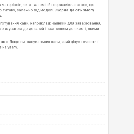
матеріалів, як-от алюміній і нержавіюча сталь, що
о титану, залежно від моделі.
Жорна дають змогу
.
готування кави, наприклад: чайники для заварювання,
єю ж увагою до деталей і прагненням до якості, якими
ання
. Якщо ви шанувальник кави, який цінує точність і
 на увагу.