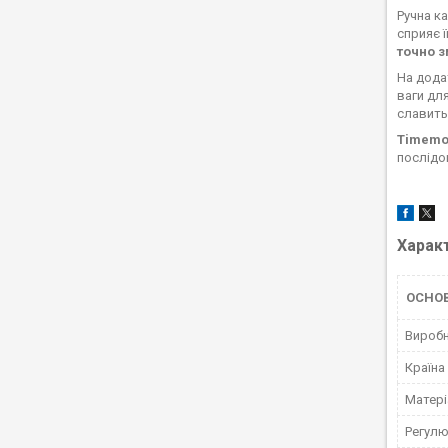
Ручна к
сприяє 
точно з
На дода
ваги дл
славить
Timemo
послідо
Харак
ОСНО
Вироб
Країна
Матері
Регулю