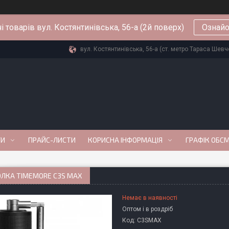
і товарів вул. Костянтинівська, 56-а (2й поверх)
Ознайо
вул. Костянтинівська, 56-а (ст. метро Тараса Шевче
ГИ
ПРАЙС-ЛИСТИ
КОРИСНА ІНФОРМАЦІЯ
ГРАФІК ОБС
ЛКА TIMEMORE C3S MAX
Немає в наявності
Оптом і в роздріб
Код:
C3SMAX