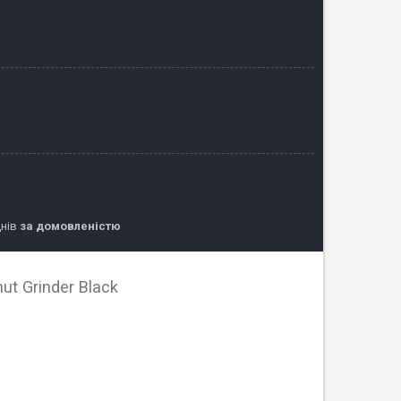
днів
за домовленістю
t Grinder Black