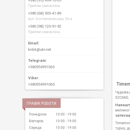
+380 (95) 499-10-65
Прийом замовлень
+380 (68) 905-41-89
вул. Костянтинівська, 56-а
+380 (98) 120-91-92
Прийом замовлень
knbk@ukr.net
+380954991065
Timem
+380954991065
Чудова 
S2C660,
ГРАФІК РОБОТИ
Налашт
меленої
Понеділок
10:00
19:00
затиска
Вівторок
10:00
19:00
Timemor
Середа
10:00
19:00
турку, 