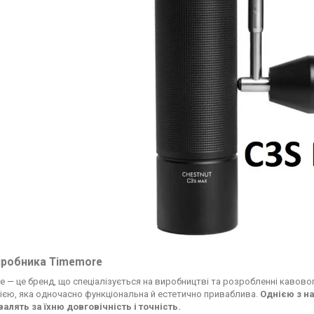
иробника Timemore
e — це бренд, що спеціалізується на виробництві та розробленні кавов
ією, яка одночасно функціональна й естетично приваблива.
Однією з на
валять за їхню довговічність і точність.