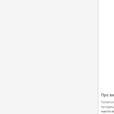
Про в
Timemor
продукц
часто х