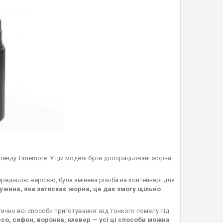
енду Timemore. У цій моделі були доопрацьовані жорна
ередньою версією, була змінена різьба на контейнері для
ужина, яка затискає жорна, це дає змогу щільно
ично всі способи приготування: від тонкого помелу під
со, сифон, воронка, клевер — усі ці способи можна