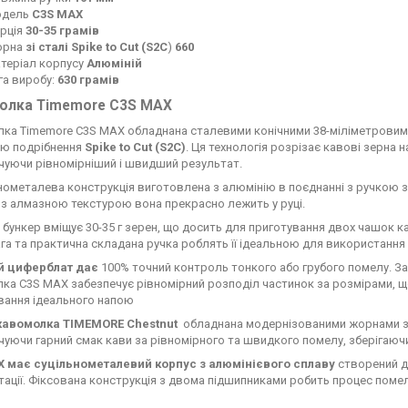
одель
C3S MAX
рція
30-35 грамів
орна
зі сталі Spike to Cut (S2C
)
660
теріал корпусу
Алюміній
га виробу:
630
грамів
олка Timemore C3S MAX
ка Timemore C3S MAX обладнана сталевими конічними 38-міліметрови
ю подрібнення
Spike to Cut (S2C)
. Ця технологія розрізає кавові зерна
чуючи рівномірніший і швидший результат.
льнометалева конструкція виготовлена з алюмінію в поєднанні з ручкою 
 з алмазною текстурою вона прекрасно лежить у руці.
 бункер вміщує 30-35 г зерен, що досить для приготування двох чашок ка
ага та практична складана ручка роблять її ідеальною для використання 
й циферблат дає
100% точний контроль тонкого або грубого помелу. З
ка C3S MAX забезпечує рівномірний розподіл частинок за розмірами, щ
вання ідеального напою
кавомолка TIMEMORE Chestnut
обладнана модернізованими жорнами зі
чуючи гарний смак кави за рівномірного та швидкого помелу, зберігаюч
 має суцільнометалевий корпус з алюмінієвого сплаву
створений д
тації. Фіксована конструкція з двома підшипниками робить процес поме