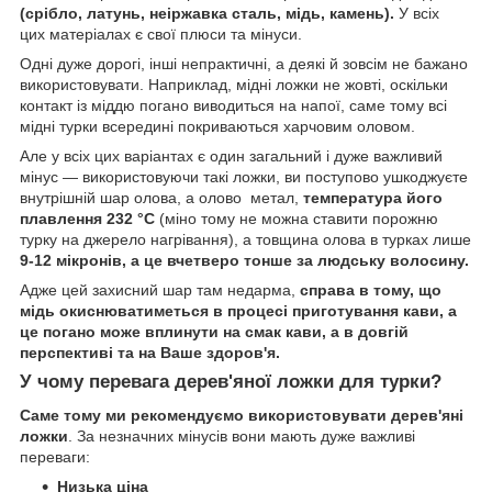
(срібло, латунь, неіржавка сталь, мідь, камень).
У всіх
цих матеріалах є свої плюси та мінуси.
Одні дуже дорогі, інші непрактичні, а деякі й зовсім не бажано
використовувати. Наприклад, мідні ложки не жовті, оскільки
контакт із міддю погано виводиться на напої, саме тому всі
мідні турки всередині покриваються харчовим оловом.
Але у всіх цих варіантах є один загальний і дуже важливий
мінус — використовуючи такі ложки, ви поступово ушкоджуєте
внутрішній шар олова, а олово метал,
температура його
плавлення 232 °C
(міно тому не можна ставити порожню
турку на джерело нагрівання), а товщина олова в турках лише
9-12 мікронів, а це вчетверо тонше за людську волосину.
Адже цей захисний шар там недарма,
справа в тому, що
мідь окиснюватиметься в процесі приготування кави, а
це погано може вплинути на смак кави, а в довгій
перспективі та на Ваше здоров'я.
У чому перевага дерев'яної ложки для турки?
Саме тому ми рекомендуємо використовувати дерев'яні
ложки
. За незначних мінусів вони мають дуже важливі
переваги:
Низька ціна