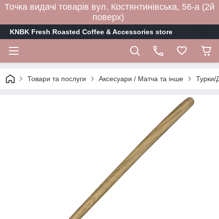
Точка видачі товарів вул. Костянтинівська, 56-а (2й
поверх)
KNBK Fresh Roasted Coffee & Accessories store
Товари та послуги
Аксесуари / Матча та інше
Турки/