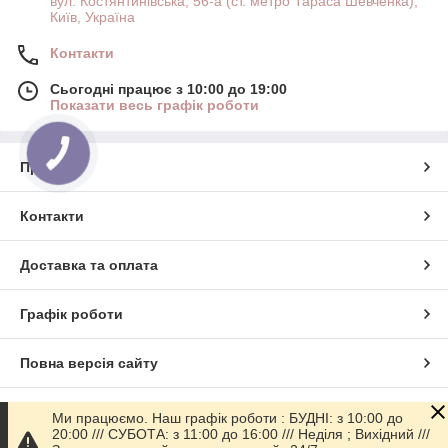
вул. Костянтинівська, 56-а (ст. метро Тараса Шевченка),
Київ, Україна
Контакти
Сьогодні працює з 10:00 до 19:00
Показати весь графік роботи
КНОПКА
ЗВ'ЯЗКУ
Про нас
Контакти
Доставка та оплата
Графік роботи
Повна версія сайту
Сайт створено на маркетплейсі
Prom.ua
Ми працюємо. Наш графік роботи : БУДНІ: з 10:00 до
20:00 /// СУБОТА: з 11:00 до 16:00 /// Неділя ; Вихідний ///