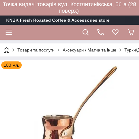
Точка видачі товарів вул. Костянтинівська, 56-а (2й
поверх)
KNBK Fresh Roasted Coffee & Accessories store
Товари та послуги
Аксесуари / Матча та інше
Турки/
180 мл.