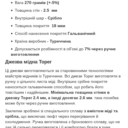
Вага
270 грамів (+-5%)
Товщина стін
- 2.5 мм
Внутрішній шар
- Срібло
Товщина покриття
18 мкм
Спосіб нанесення покриття
Гальванічний
Країна виробник
- Туреччина
Допускається розбіжності в об'ємі до
7% через ручне
виготовлення
Джезва мідна Toper
Ці джезви виготовляються за старовинними технологіями
майстрів мідників із Туреччини. Всі джези Toper виготовляти в
ручну з цільного листа міді. Внутрішнє срібне покриття
наноситься гальванічним способом, що робить його
товстішим і надійнішим.
Мінімальна товщина стінки в
джезву Toper 2.4 мм, а іноді досягає 2.6 мм
. така похибка
може бути через ручне виготовлення.
Заклепки зроблені зі спеціального сплаву
з вмістом міді та
срібла,
що виключає люфт через перегрівання й
охолодження. Ручка виготовлена з бронзового сплаву, що не
дає їй сильно перегріватися і її комфортно брати в руки.