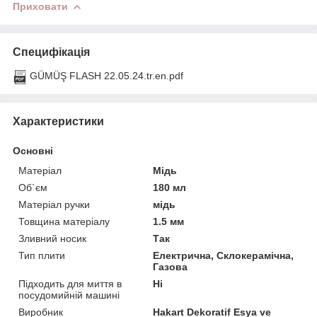
Приховати
Специфікація
GÜMÜŞ FLASH 22.05.24.tr.en.pdf
Характеристики
Основні
Матеріал
Мідь
Об`єм
180 мл
Матеріал ручки
мідь
Товщина матеріалу
1.5 мм
Зливний носик
Так
Тип плити
Електрична, Склокерамічна,
Газова
Підходить для миття в
Ні
посудомийній машині
Виробник
Hakart Dekoratif Esya ve