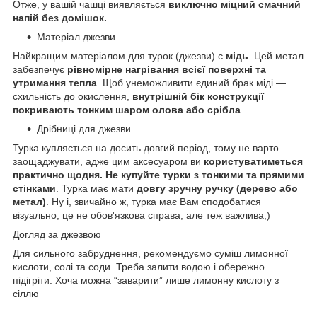
Отже, у вашій чашці виявляється
виключно міцний смачний
напій без домішок.
Матеріал джезви
Найкращим матеріалом для турок (джезви) є
мідь
. Цей метал
забезпечує
рівномірне нагрівання всієї поверхні та
утримання тепла
. Щоб унеможливити єдиний брак міді —
схильність до окислення,
внутрішній бік конструкції
покривають тонким шаром олова або срібла
Дрібниці для джезви
Турка купляється на досить довгий період, тому не варто
заощаджувати, адже цим аксесуаром ви
користуватиметься
практично щодня.
Не купуйте турки з тонкими та прямими
стінками
. Турка має мати
довгу зручну ручку (дерево або
метал)
. Ну і, звичайно ж, турка має Вам сподобатися
візуально, це не обов'язкова справа, але теж важлива;)
Догляд за джезвою
Для сильного забруднення, рекомендуємо суміш лимонної
кислоти, солі та соди. Треба залити водою і обережно
підігріти. Хоча можна “заварити” лише лимонну кислоту з
сіллю