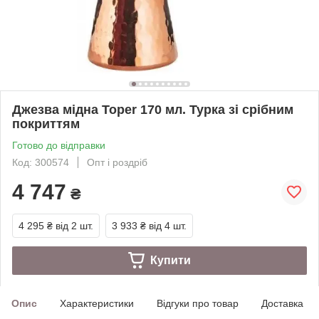
Джезва мідна Toper 170 мл. Турка зі срібним
покриттям
Готово до відправки
Код: 300574
Опт і роздріб
4 747
₴
4 295 ₴
від 2 шт.
3 933 ₴
від 4 шт.
Купити
Опис
Характеристики
Відгуки про товар
Доставка