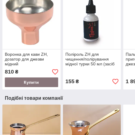
Воронка для кави ZH,
Поліроль ZH для
Паль
дозатор для джезви
чищення/полірування
приг
мідний
мідної турки 50 мл (засіб
джез
для мідної джезви)
810
₴
155
1 8
₴
Купити
Подібні товари компанії