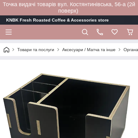
Точка видачі товарів вул. Костянтинівська, 56-а (2й
поверх)
KNBK Fresh Roasted Coffee & Accessories store
Товари та послуги
Аксесуари / Матча та інше
Органа