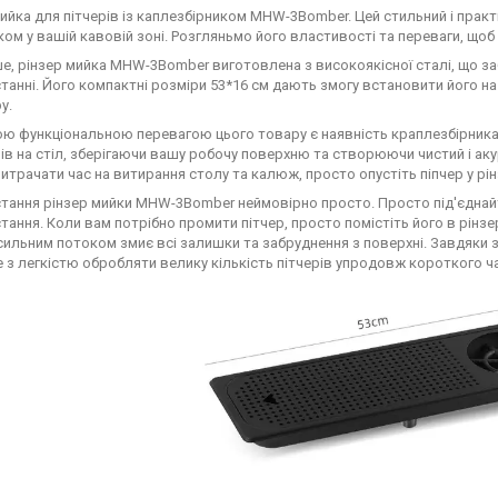
мийка для пітчерів із каплезбірником MHW-3Bomber. Цей стильний і прак
ом у вашій кавовій зоні. Розгляньмо його властивості та переваги, щоб 
е, рінзер мийка MHW-3Bomber виготовлена з високоякісної сталі, що забе
танні. Його компактні розміри 53*16 см дають змогу встановити його на
у.
ю функціональною перевагою цього товару є наявність краплезбірника.
ерів на стіл, зберігаючи вашу робочу поверхню та створюючи чистий і ак
итрачати час на витирання столу та калюж, просто опустіть піпчер у рінз
тання рінзер мийки MHW-3Bomber неймовірно просто. Просто під'єднайте
тання. Коли вам потрібно промити пітчер, просто помістіть його в рінз
сильним потоком змиє всі залишки та забруднення з поверхні. Завдяки зр
 з легкістю обробляти велику кількість пітчерів упродовж короткого ча