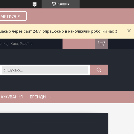
Кошик
митися <-
риймаємо через сайт 24/7, опрацюємо в найближчий робочий час ;)
нка), Київ, Україна
МАЖУВАННЯ
БРЕНДИ