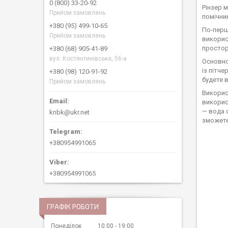
0 (800) 33-20-92
Рінзер 
Прийом замовлень
помічник
+380 (95) 499-10-65
По-перш
Прийом замовлень
викорис
простор
+380 (68) 905-41-89
вул. Костянтинівська, 56-а
Основно
із пітч
+380 (98) 120-91-92
будете в
Прийом замовлень
Викорис
викорис
— вода 
knbk@ukr.net
зможете
+380954991065
+380954991065
ГРАФІК РОБОТИ
Понеділок
10:00
19:00