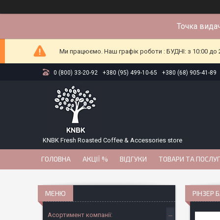
Точка видач
Ми працюємо. Наш графік роботи : БУДНІ: з 10:00 до 2
0 (800) 33-20-92
+380 (95) 499-10-65
+380 (68) 905-41-89
KNBK Fresh Roasted Coffee & Accessories store
ГОЛОВНА
АКЦІЇ %
ВІДГУКИ
ТОВАРИ ТА ПОСЛУ
РІНЗЕР 
Асортимент компанії: