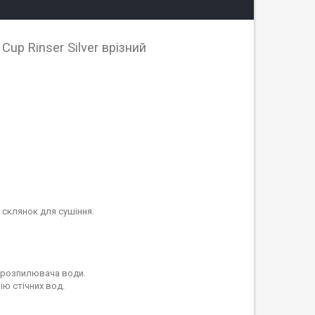
up Rinser Silver врізний
 склянок для сушіння.
о розпилювача води.
ію стічних вод.