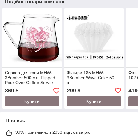
Подібні товари компанії
Сервер для кави MHW-
Фільтри 185 MHW-
Філ
3Bomber 500 мл. Flipped
3Bomber Wave Cake 50
102 
Pour Over Coffee Server
шт.
869
299
419
₴
₴
Купити
Купити
Про нас
99% позитивних з 2038 відгуків за рік