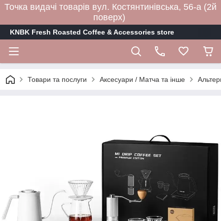
Точка видачі товарів вул. Костянтинівська, 56-а (2й
поверх)
KNBK Fresh Roasted Coffee & Accessories store
Товари та послуги
Аксесуари / Матча та інше
Альтер