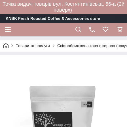
Точка видачі товарів вул. Костянтинівська, 56-а (2й
поверх)
KNBK Fresh Roasted Coffee & Accessories store
Товари та послуги
Свіжообсмажена кава в зернах (пакув