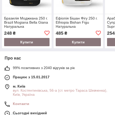
Бразилія Моджиана 250 г.
Ефіопія Бішан Фігу 250 г.
Араб
Brazil Mogiana Bella Giana
Ethiopia Bishan Figu
Супр
Натуральна
Натуральна
Sup
248
485
254
₴
₴
Купити
Купити
Про нас
99% позитивних з 2040 відгуків за рік
Працює з 15.01.2017
м. Київ
вул. Костянтинівська, 56-а (ст. метро Тараса Шевченка),
Київ, Україна
Контакти
Сьогодні вихідний