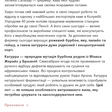
Хелена Салазар — фермер, кава якої чудово
запам'ятовувалася нам своїми яскравими лотами.
Хаіро почав свій кавовий шлях зі своєї першої роботи та
відразу в одному з найбільших експортерів кави в Колумбії.
Упродовж 40 років чоловік працював керівником станцією
обробки аж до своєї Пенсії. А його сини сьогодні — великі
професіонали та виробники спешелті кави, які консультують
його з виробництва екзотичних сортів. За допомогою них
фермер сьогодні вирощує
рожевий бурбон, яву, папайо та
гейшу, а також катуррон дуже рідкісний і ексцентричний
сорт.
Катурра — природна мутація бурбона родом із Мінаса
Жерайс у Бразилії
. Свіжозібрані ягоди після промивання та
ручного відбору дефектів вирушають на сушіння на
африканських ліжках. Всі процеси контрольовані
найсуворішою та відповідальною рукою Хаіро Арчіла. Катурра
натуральної ферментації — унікальна можливість спробувати
особливий продукт, який роблять із душею як для себе.
Цей
лот — як пляшка особливого витриманого вина, яку
потрібно цінувати та насолоджуватися ним.
Приховати