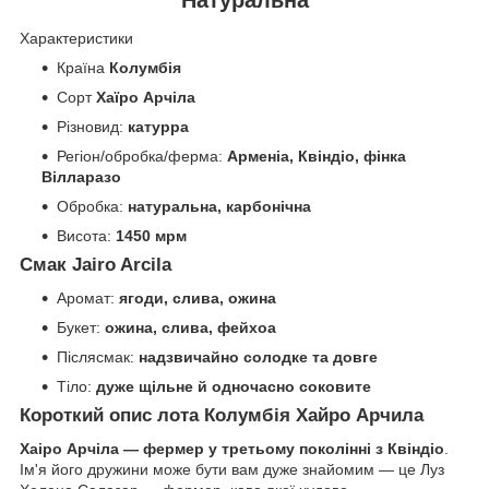
Характеристики
Країна
Колумбія
Сорт
Хаїро Арчіла
Різновид:
катурра
Регіон/обробка/ферма:
Арменіа, Квіндіо, фінка
Вілларазо
Обробка:
натуральна, карбонічна
Висота:
1450 мрм
Смак Jairo Arcila
Аромат:
ягоди, слива, ожина
Букет:
ожина, слива, фейхоа
Післясмак:
надзвичайно солодке та довге
Тіло:
дуже щільне й одночасно соковите
Короткий опис лота Колумбія Хайро Арчила
Хаіро Арчіла — фермер у третьому поколінні з Квіндіо
.
Ім'я його дружини може бути вам дуже знайомим — це Луз