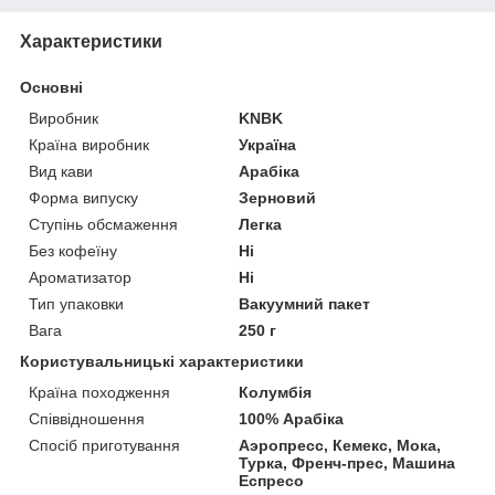
Характеристики
Основні
Виробник
KNBK
Країна виробник
Україна
Вид кави
Арабіка
Форма випуску
Зерновий
Ступінь обсмаження
Легка
Без кофеїну
Ні
Ароматизатор
Ні
Тип упаковки
Вакуумний пакет
Вага
250 г
Користувальницькі характеристики
Країна походження
Колумбія
Співвідношення
100% Арабіка
Спосіб приготування
Аэропресс, Кемекс, Мока,
Турка, Френч-прес, Машина
Еспресо