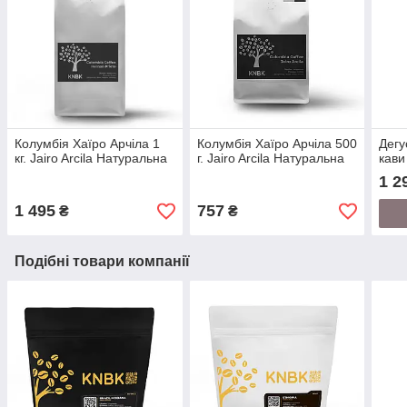
Колумбія Хаїро Арчіла 1
Колумбія Хаїро Арчіла 500
Дегу
кг. Jairo Arcila Натуральна
г. Jairo Arcila Натуральна
кави
1 2
1 495
757
₴
₴
Подібні товари компанії