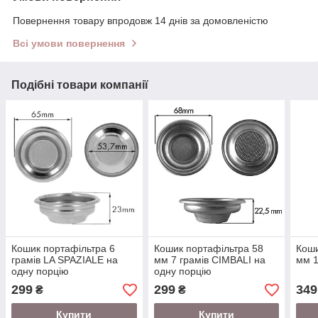
Повернення товару впродовж 14 днів за домовленістю
Всі умови повернення
Подібні товари компанії
Кошик портафільтра 6
Кошик портафільтра 58
Коши
грамів LA SPAZIALE на
мм 7 грамів CIMBALI на
мм 1
одну порцію
одну порцію
299
299
349
₴
₴
Купити
Купити