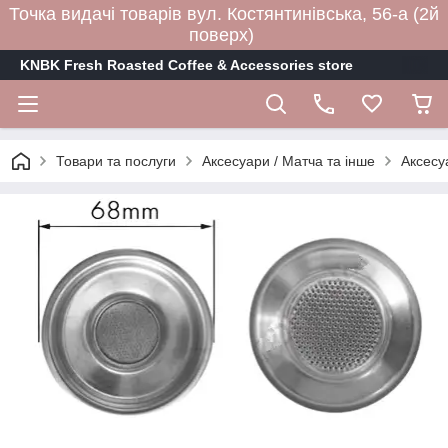
Точка видачі товарів вул. Костянтинівська, 56-а (2й
поверх)
KNBK Fresh Roasted Coffee & Accessories store
Товари та послуги
Аксесуари / Матча та інше
Аксесу